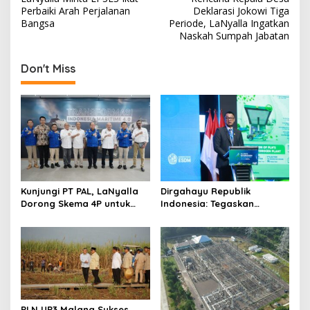
o
Perbaiki Arah Perjalanan
Deklarasi Jokowi Tiga
s
Bangsa
Periode, LaNyalla Ingatkan
Naskah Sumpah Jabatan
t
n
Don't Miss
a
v
i
g
a
t
Kunjungi PT PAL, LaNyalla
Dirgahayu Republik
i
Dorong Skema 4P untuk
Indonesia: Tegaskan
Wujudkan TKDN Maritim
Komitmen PLN Bangun
o
Nasional
Ekosistem Hidrogen
n
Nasional
PLN UP3 Malang Sukses