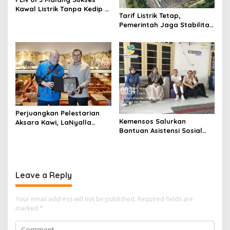
Kawal Listrik Tanpa Kedip di
Tarif Listrik Tetap,
Kunker Presiden
Pemerintah Jaga Stabilitas
Ekonomi Kuartal III 2026
Perjuangkan Pelestarian
Kemensos Salurkan
Aksara Kawi, LaNyalla
Bantuan Asistensi Sosial
Temui Fadli Zon
untuk Rehabilitasi Narkoba
di LRPPN-BI Surabaya
Leave a Reply
Your email address will not be published.
Required fields are
marked
*