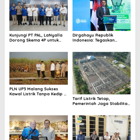
Kunjungi PT PAL, LaNyalla
Dirgahayu Republik
Dorong Skema 4P untuk
Indonesia: Tegaskan
Wujudkan TKDN Maritim
Komitmen PLN Bangun
Nasional
Ekosistem Hidrogen
Nasional
PLN UP3 Malang Sukses
Kawal Listrik Tanpa Kedip di
Tarif Listrik Tetap,
Kunker Presiden
Pemerintah Jaga Stabilitas
Ekonomi Kuartal III 2026