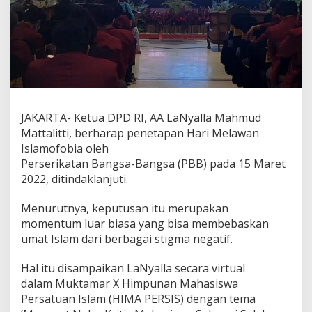
I
s
l
a
m
o
f
o
b
JAKARTA- Ketua DPD RI, AA LaNyalla Mahmud
i
Mattalitti, berharap penetapan Hari Melawan
a
H
Islamofobia oleh
a
Perserikatan Bangsa-Bangsa (PBB) pada 15 Maret
r
2022, ditindaklanjuti.
u
s
Menurutnya, keputusan itu merupakan
J
a
momentum luar biasa yang bisa membebaskan
d
umat Islam dari berbagai stigma negatif.
i
M
Hal itu disampaikan LaNyalla secara virtual
o
dalam Muktamar X Himpunan Mahasiswa
m
e
Persatuan Islam (HIMA PERSIS) dengan tema
n