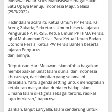
‘Merawat Nalar Kritis Mahasiswa Sebagai Salah
t
Satu Upaya Menuju Indonesia Maju’, Selasa
u
(29/3/2022).
m
U
m
Hadir dalam acara itu Ketua Umum PP Persis, KH.
a
Aceng Zakaria, Sekretaris Umum beserta Jajaran
t
Pengurus PP. PERSIS, Ketua Umum PP HIMA Persis,
I
Iqbal Muhammad Dzilal, Para Ketua Umum Badan
s
Otonom Persis, Ketua PW Persis Banten beserta
l
a
Jajaran Pengurus
m
dan lainnya.
B
e
“Keputusan Hari Melawan Islamofobia bagaikan
b
membebaskan umat Islam dunia, dan Indonesia
a
s
khususnya, dari himpitan yang selama ini
S
dirasakan. Yaitu agenda setting untuk menciptakan
t
ketakutan masyarakat dunia terhadap Islam.
i
Dimana Islam di-stigma sebagai teroris, radikal
g
m
juga intoleran,” paparnya.
a
N
Bahkan, lanjut LaNyalla, Islam cenderung untuk
e