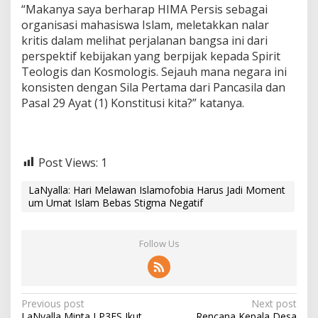
“Makanya saya berharap HIMA Persis sebagai
organisasi mahasiswa Islam, meletakkan nalar
kritis dalam melihat perjalanan bangsa ini dari
perspektif kebijakan yang berpijak kepada Spirit
Teologis dan Kosmologis. Sejauh mana negara ini
konsisten dengan Sila Pertama dari Pancasila dan
Pasal 29 Ayat (1) Konstitusi kita?” katanya.
Post Views:
1
LaNyalla: Hari Melawan Islamofobia Harus Jadi Moment
um Umat Islam Bebas Stigma Negatif
Follow Us
P
Previous post
Next post
LaNyalla Minta LP3ES Ikut
Rencana Kepala Desa