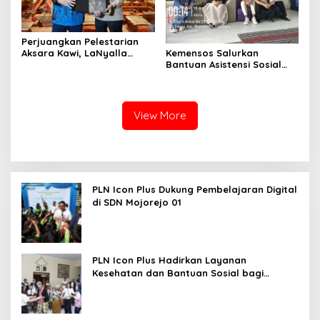
Perjuangkan Pelestarian
Kemensos Salurkan
Aksara Kawi, LaNyalla
Bantuan Asistensi Sosial
Temui Fadli Zon
untuk Rehabilitasi Narkoba
di LRPPN-BI Surabaya
View More
PLN Icon Plus Dukung Pembelajaran Digital
di SDN Mojorejo 01
PLN Icon Plus Hadirkan Layanan
Kesehatan dan Bantuan Sosial bagi
Lansia