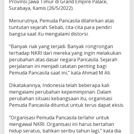
Provinsi Jawa Timur di Grand Empire Palace,
a
Surabaya, Kamis (26/5/2022).
n
g
Menurutnya, Pemuda Pancasila dilahirkan atas
a
n
tuntutan sejarah. Sebab, cita-cita para pendiri
A
bangsa saat itu mengalami distorsi.
s
p
“Banyak riak yang terjadi. Banyak rongrongan
i
terhadap NKRI dari mereka yang ingin melakukan
r
a
perubahan atas dasar negara Pancasila. Sejarah
s
perjalanan ini menjadi catatan penting bagi
i
Pemuda Pancasila saat ini,” kata Ahmad M Ali.
R
a
Dikatakannya, Indonesia telah beberapa kali
k
y
mengalami perubahan kepemimpinan. Dalam
a
perubahan situasi kebangsaan itu, organisasi
t
Pemuda Pancasila dituntut untuk terus dapat eksis.
“Organisasi Pemuda Pancasila terlahir untuk
mengawal NKRI. Organisasi ini harus bertahan
hidup seratus, bahkan seribu tahun lagi,” kata dia.