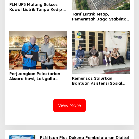
PLN UP3 Malang Sukses
Kawal Listrik Tanpa Kedip di
Tarif Listrik Tetap,
Kunker Presiden
Pemerintah Jaga Stabilitas
Ekonomi Kuartal III 2026
Perjuangkan Pelestarian
Kemensos Salurkan
Aksara Kawi, LaNyalla
Bantuan Asistensi Sosial
Temui Fadli Zon
untuk Rehabilitasi Narkoba
di LRPPN-BI Surabaya
View More
PLN Icon Plus Dukung Pembelajaran Digital