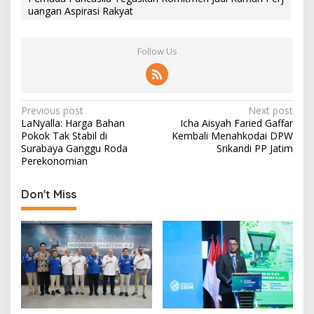
uangan Aspirasi Rakyat
Follow Us
P
Previous post
Next post
LaNyalla: Harga Bahan
Icha Aisyah Faried Gaffar
o
Pokok Tak Stabil di
Kembali Menahkodai DPW
s
Surabaya Ganggu Roda
Srikandi PP Jatim
Perekonomian
t
n
Don't Miss
a
v
i
g
a
t