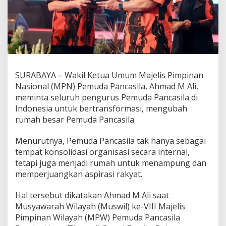
k
a
n
K
o
m
i
t
SURABAYA – Wakil Ketua Umum Majelis Pimpinan
m
Nasional (MPN) Pemuda Pancasila, Ahmad M Ali,
e
meminta seluruh pengurus Pemuda Pancasila di
n
J
Indonesia untuk bertransformasi, mengubah
a
rumah besar Pemuda Pancasila.
d
i
Menurutnya, Pemuda Pancasila tak hanya sebagai
R
tempat konsolidasi organisasi secara internal,
u
m
tetapi juga menjadi rumah untuk menampung dan
a
memperjuangkan aspirasi rakyat.
h
P
Hal tersebut dikatakan Ahmad M Ali saat
e
Musyawarah Wilayah (Muswil) ke-VIII Majelis
r
j
Pimpinan Wilayah (MPW) Pemuda Pancasila
u