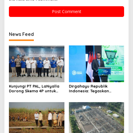
News Feed
Kunjungi PT PAL, LaNyalla
Dirgahayu Republik
Dorong Skema 4P untuk
Indonesia: Tegaskan
Wujudkan TKDN Maritim
Komitmen PLN Bangun
Nasional
Ekosistem Hidrogen
Nasional