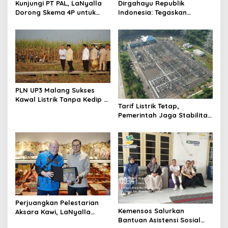
Kunjungi PT PAL, LaNyalla
Dirgahayu Republik
i
Dorong Skema 4P untuk
Indonesia: Tegaskan
Wujudkan TKDN Maritim
Komitmen PLN Bangun
o
Nasional
Ekosistem Hidrogen
n
Nasional
PLN UP3 Malang Sukses
Kawal Listrik Tanpa Kedip di
Tarif Listrik Tetap,
Kunker Presiden
Pemerintah Jaga Stabilitas
Ekonomi Kuartal III 2026
Perjuangkan Pelestarian
Kemensos Salurkan
Aksara Kawi, LaNyalla
Bantuan Asistensi Sosial
Temui Fadli Zon