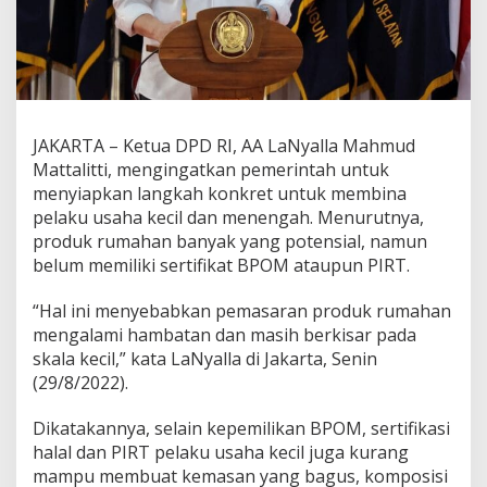
m
e
r
i
n
t
a
JAKARTA – Ketua DPD RI, AA LaNyalla Mahmud
h
Mattalitti, mengingatkan pemerintah untuk
S
i
menyiapkan langkah konkret untuk membina
a
pelaku usaha kecil dan menengah. Menurutnya,
p
produk rumahan banyak yang potensial, namun
k
belum memiliki sertifikat BPOM ataupun PIRT.
a
n
L
“Hal ini menyebabkan pemasaran produk rumahan
a
mengalami hambatan dan masih berkisar pada
n
skala kecil,” kata LaNyalla di Jakarta, Senin
g
(29/8/2022).
k
a
h
Dikatakannya, selain kepemilikan BPOM, sertifikasi
K
halal dan PIRT pelaku usaha kecil juga kurang
o
mampu membuat kemasan yang bagus, komposisi
n