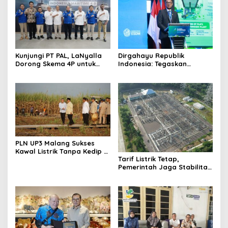
Kunjungi PT PAL, LaNyalla
Dirgahayu Republik
Dorong Skema 4P untuk
Indonesia: Tegaskan
Wujudkan TKDN Maritim
Komitmen PLN Bangun
Nasional
Ekosistem Hidrogen
Nasional
PLN UP3 Malang Sukses
Kawal Listrik Tanpa Kedip di
Tarif Listrik Tetap,
Kunker Presiden
Pemerintah Jaga Stabilitas
Ekonomi Kuartal III 2026