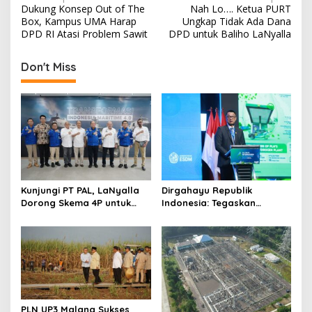
Dukung Konsep Out of The
Nah Lo…. Ketua PURT
o
Box, Kampus UMA Harap
Ungkap Tidak Ada Dana
s
DPD RI Atasi Problem Sawit
DPD untuk Baliho LaNyalla
t
Don't Miss
n
a
v
i
g
a
t
Kunjungi PT PAL, LaNyalla
Dirgahayu Republik
Dorong Skema 4P untuk
Indonesia: Tegaskan
i
Wujudkan TKDN Maritim
Komitmen PLN Bangun
Nasional
Ekosistem Hidrogen
o
Nasional
n
PLN UP3 Malang Sukses