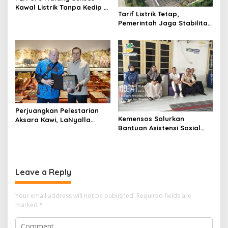
Kawal Listrik Tanpa Kedip di
Tarif Listrik Tetap,
Kunker Presiden
Pemerintah Jaga Stabilitas
Ekonomi Kuartal III 2026
Perjuangkan Pelestarian
Kemensos Salurkan
Aksara Kawi, LaNyalla
Bantuan Asistensi Sosial
Temui Fadli Zon
untuk Rehabilitasi Narkoba
di LRPPN-BI Surabaya
Leave a Reply
Your email address will not be published.
Required fields are
marked
*