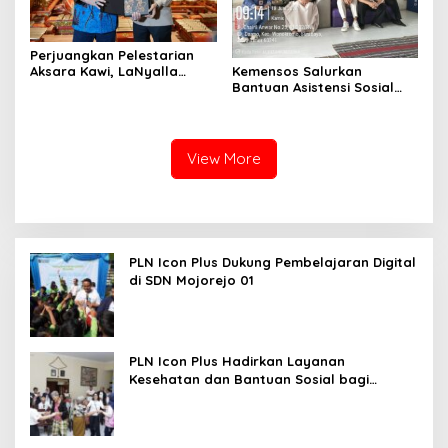
Perjuangkan Pelestarian
Kemensos Salurkan
Aksara Kawi, LaNyalla
Bantuan Asistensi Sosial
Temui Fadli Zon
untuk Rehabilitasi Narkoba
di LRPPN-BI Surabaya
View More
PLN Icon Plus Dukung Pembelajaran Digital
di SDN Mojorejo 01
PLN Icon Plus Hadirkan Layanan
Kesehatan dan Bantuan Sosial bagi
Lansia