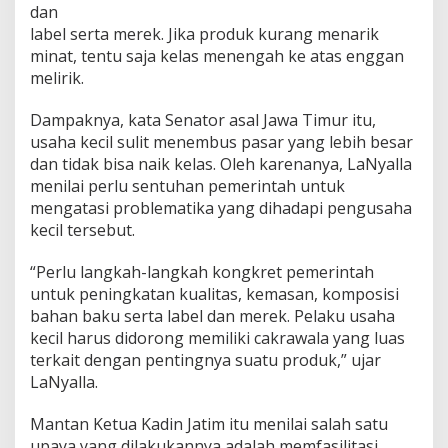
dan
k
label serta merek. Jika produk kurang menarik
r
e
minat, tentu saja kelas menengah ke atas enggan
t
melirik.
u
n
Dampaknya, kata Senator asal Jawa Timur itu,
t
usaha kecil sulit menembus pasar yang lebih besar
u
k
dan tidak bisa naik kelas. Oleh karenanya, LaNyalla
P
menilai perlu sentuhan pemerintah untuk
e
mengatasi problematika yang dihadapi pengusaha
l
kecil tersebut.
a
k
u
“Perlu langkah-langkah kongkret pemerintah
U
untuk peningkatan kualitas, kemasan, komposisi
s
bahan baku serta label dan merek. Pelaku usaha
a
kecil harus didorong memiliki cakrawala yang luas
h
a
terkait dengan pentingnya suatu produk,” ujar
K
LaNyalla.
e
c
Mantan Ketua Kadin Jatim itu menilai salah satu
i
upaya yang dilakukannya adalah memfasilitasi
l