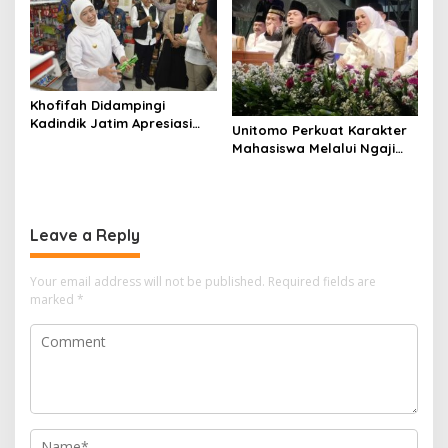
Khofifah Didampingi
Kadindik Jatim Apresiasi
Unitomo Perkuat Karakter
Kreativitas Kewirausahaan
Mahasiswa Melalui Ngaji
Siswa SMKN 1 Ngawi
Bareng Gus Iqdam, Dies
Natalis ke-45
Leave a Reply
Your email address will not be published.
Required fields are
marked
*