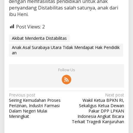
dengan memfasilitas pendidikan untuk anak
penyandang Distabilitas salah satunya, anak dari
ibu Heni.
Post Views:
2
Akibat Menderita Distabilitas
Anak Asal Surabaya Utara Tidak Mendapat Hak Pendidik
an
Follow Us
P
Previous post
Next post
Seiring Kemudahan Proses
Wakil Ketua BPKN RI,
o
Perizinan, Industri Farmasi
Sekaligus Ketua Dewan
s
Dalam Negeri Mulai
Pakar DPP LPKAN
Meningkat
Indonesia Angkat Bicara
t
Terkait Tragedi Kanjuruhan
n