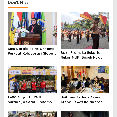
Don't Miss
a
v
i
g
a
t
i
Dies Natalis ke-45 Unitomo,
Bakti Pramuka Sukolilo,
Perkuat Kolaborasi Global
o
Rekor MURI Basuh Kaki
dan Tridarma
n
Orang Tua di Unitomo
1.400 Anggota PMR
Unitomo Perluas Akses
Surabaya Serbu Unitomo
Global lewat Kolaborasi
Latgab 2026
dengan License Academy
Jepang