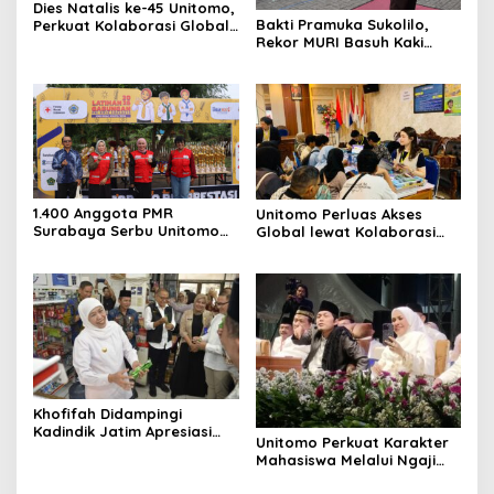
Dies Natalis ke-45 Unitomo,
Bakti Pramuka Sukolilo,
Perkuat Kolaborasi Global
Rekor MURI Basuh Kaki
dan Tridarma
Orang Tua di Unitomo
1.400 Anggota PMR
Unitomo Perluas Akses
Surabaya Serbu Unitomo
Global lewat Kolaborasi
Latgab 2026
dengan License Academy
Jepang
Khofifah Didampingi
Kadindik Jatim Apresiasi
Unitomo Perkuat Karakter
Kreativitas Kewirausahaan
Mahasiswa Melalui Ngaji
Siswa SMKN 1 Ngawi
Bareng Gus Iqdam, Dies