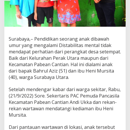
b
i
l
i
t
a
s
Surabaya,– Pendidikan seorang anak dibawah
,
umur yang mengalami Distabilitas mental tidak
A
n
mendapat perhatian dari perangkat desa setempat.
a
Baik dari Kelurahan Perak Utara maupun dari
k
Kecamatan Pabean Cantian. Hal ini dialami anak
A
dari bapak Bahrul Aziz (51) dan ibu Heni Mursita
s
(40), warga Surabaya Utara.
a
l
S
Setelah mendengar kabar dari warga sekitar, Rabu,
u
(21/9/2022) Sore. Sekertaris PAC Pemuda Pancasila
r
Kecamatan Pabean Cantian Andi Ukka dan rekan-
a
rekan wartawan mendatangi kediaman ibu Heni
b
a
Mursita.
y
a
Dari pantauan wartawan di lokasi, anak tersebut
U