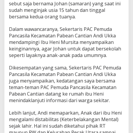
sebut saja bernama Johan (samaran) yang saat ini
t
sudah menginjak usia 15 tahun dan tinggal
a
r
bersama kedua orang tuanya.
a
T
Dalam wawancaranya, Sekertaris PAC Pemuda
i
Pancasila Kecamatan Pabean Cantian Andi Ukka
d
mendampingi Ibu Heni Mursita menyampaikan
a
k
keinginannya, agar Johan untuk dapat bersekolah
M
seperti layaknya anak-anak pada umumnya.
e
n
Dikesempatan yang sama, Sekertaris PAC Pemuda
d
Pancasila Kecamatan Pabean Cantian Andi Ukka
a
p
juga menyampaikan, kedatangan saya bersama
a
teman-teman PAC Pemuda Pancasila Kecamatan
t
Pabean Cantian datang ke rumah ibu Heni
H
menindaklanjuti informasi dari warga sekitar.
a
k
P
Lebih lanjut, Andi memaparkan, Anak dari ibu Heni
e
mengalami distabilitas (Keterbelakangan Mental)
n
sejak lahir. Hal ini sudah diketahui pihak RT
d
maupun RW dan Kelurahan Perak Utara sampai
i