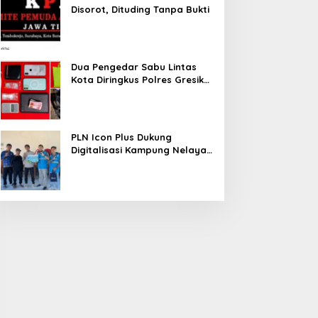
Disorot, Dituding Tanpa Bukti
Dua Pengedar Sabu Lintas
Kota Diringkus Polres Gresik
di Jalan Veteran
PLN Icon Plus Dukung
Digitalisasi Kampung Nelayan
melalui Internet Gratis di
Desa Nelayan Rajatama