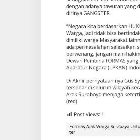
r
dengan adanya tawuran yang 
a
dirinya GANGSTER.
n
g
“Negara kita berdasarkan HUKU
a
Warga, Jadi tidak bisa bertind
n
G
dimiliki warga Masyarakat lai
a
ada permasalahan selesaikan se
n
berwenang, jangan main hakim 
g
Dewan Pembina FORMAS yang 
s
Aparatur Negara (LPKAN) Indone
t
e
r
Di Akhir pernyataan nya Gus 
tersebar di seluruh wilayah k
Arek Suroboyo menjaga ketert
(red)
Post Views:
1
Formas Ajak Warga Surabaya Untu
ter