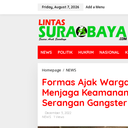
S
Add a Menu
k
Friday, August 7, 2026
i
p
t
o
c
o
n
t
NEWS
POLITIK
HUKRIM
NASIONAL
K
e
n
t
Homepage
/
NEWS
F
o
Formas Ajak Warg
r
m
Menjaga Keamanan 
a
s
Serangan Gangster
A
j
a
December 5, 2022
k
NEWS
1 Views
W
a