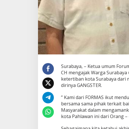
a
m
a
n
a
n
D
a
n
K
e
t
Surabaya, – Ketua umum Forum 
e
r
CH mengajak Warga Surabaya 
t
ketertiban kota Surabaya dar
i
dirinya GANGSTER.
b
a
” Kami dari FORMAS ikut mend
n
D
bersama sama pihak terkait bai
a
Masyarakat dalam mengamankan
r
kota Pahlawan ini dari Orang –
i
S
Sebagaimana kita ketahui akhi
e