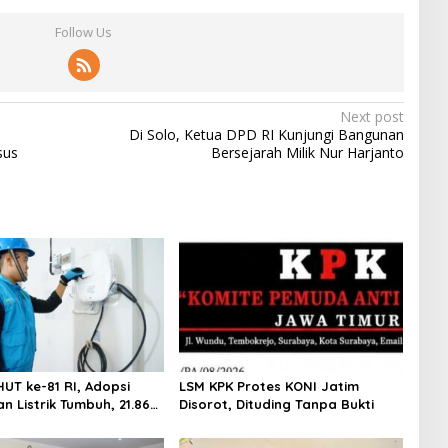
Follow Us
Next post
Di Solo, Ketua DPD RI Kunjungi Bangunan
sus
Bersejarah Milik Nur Harjanto
UT ke-81 RI, Adopsi
LSM KPK Protes KONI Jatim
n Listrik Tumbuh, 21.865
Disorot, Dituding Tanpa Bukti
an Baru Gunakan Home
 Services PLN