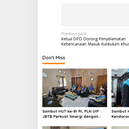
P
Previous post
Ketua DPD Dorong Penyelamatan
o
Kebencanaan Masuk Kurikulum Khu
s
t
Don't Miss
n
a
v
i
g
a
Sambut HUT ke-81 RI, PLN UIP
Sambut H
t
JBTB Perkuat Sinergi dengan
Kendaraa
i
Balai Taman Nasional Baluran
Pelangg
Charging