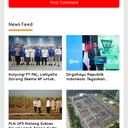
News Feed
Kunjungi PT PAL, LaNyalla
Dirgahayu Republik
Dorong Skema 4P untuk
Indonesia: Tegaskan
Wujudkan TKDN Maritim
Komitmen PLN Bangun
Nasional
Ekosistem Hidrogen
Nasional
PLN UP3 Malang Sukses