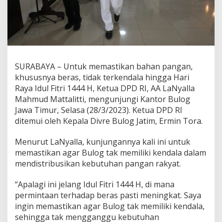
e
t
u
a
D
P
D
SURABAYA – Untuk memastikan bahan pangan,
R
khususnya beras, tidak terkendala hingga Hari
I
C
Raya Idul Fitri 1444 H, Ketua DPD RI, AA LaNyalla
e
Mahmud Mattalitti, mengunjungi Kantor Bulog
k
Jawa Timur, Selasa (28/3/2023). Ketua DPD RI
K
ditemui oleh Kepala Divre Bulog Jatim, Ermin Tora.
e
s
i
Menurut LaNyalla, kunjungannya kali ini untuk
a
memastikan agar Bulog tak memiliki kendala dalam
p
mendistribusikan kebutuhan pangan rakyat.
a
n
“Apalagi ini jelang Idul Fitri 1444 H, di mana
D
i
permintaan terhadap beras pasti meningkat. Saya
s
ingin memastikan agar Bulog tak memiliki kendala,
t
sehingga tak mengganggu kebutuhan
r