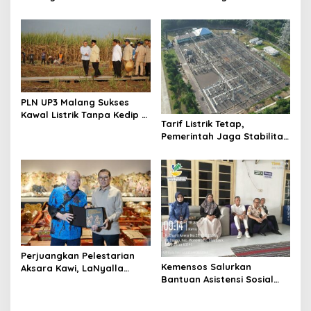
o
Wujudkan TKDN Maritim
Komitmen PLN Bangun
n
Nasional
Ekosistem Hidrogen
Nasional
PLN UP3 Malang Sukses
Kawal Listrik Tanpa Kedip di
Tarif Listrik Tetap,
Kunker Presiden
Pemerintah Jaga Stabilitas
Ekonomi Kuartal III 2026
Perjuangkan Pelestarian
Kemensos Salurkan
Aksara Kawi, LaNyalla
Bantuan Asistensi Sosial
Temui Fadli Zon
untuk Rehabilitasi Narkoba
di LRPPN-BI Surabaya