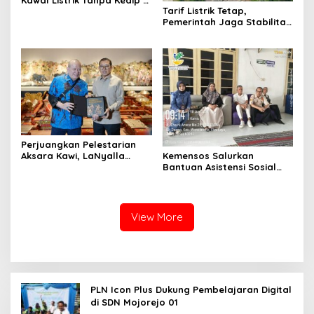
Kawal Listrik Tanpa Kedip di
Tarif Listrik Tetap,
Kunker Presiden
Pemerintah Jaga Stabilitas
Ekonomi Kuartal III 2026
Perjuangkan Pelestarian
Kemensos Salurkan
Aksara Kawi, LaNyalla
Bantuan Asistensi Sosial
Temui Fadli Zon
untuk Rehabilitasi Narkoba
di LRPPN-BI Surabaya
View More
PLN Icon Plus Dukung Pembelajaran Digital
di SDN Mojorejo 01