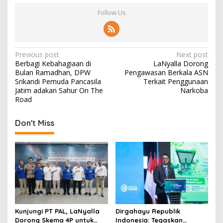
Follow Us
P
Previous post
Next post
Berbagi Kebahagiaan di
LaNyalla Dorong
o
Bulan Ramadhan, DPW
Pengawasan Berkala ASN
s
Srikandi Pemuda Pancasila
Terkait Penggunaan
Jatim adakan Sahur On The
Narkoba
t
Road
n
Don't Miss
a
v
i
g
a
t
i
Kunjungi PT PAL, LaNyalla
Dirgahayu Republik
Dorong Skema 4P untuk
Indonesia: Tegaskan