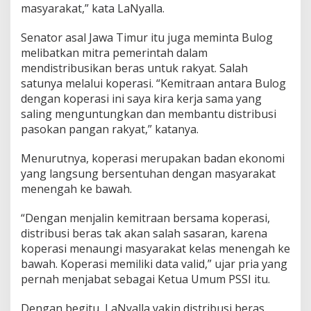
masyarakat,” kata LaNyalla.
i
b
u
Senator asal Jawa Timur itu juga meminta Bulog
s
melibatkan mitra pemerintah dalam
i
mendistribusikan beras untuk rakyat. Salah
B
satunya melalui koperasi. “Kemitraan antara Bulog
e
dengan koperasi ini saya kira kerja sama yang
r
a
saling menguntungkan dan membantu distribusi
s
pasokan pangan rakyat,” katanya.
J
e
Menurutnya, koperasi merupakan badan ekonomi
l
yang langsung bersentuhan dengan masyarakat
a
n
menengah ke bawah.
g
L
“Dengan menjalin kemitraan bersama koperasi,
e
distribusi beras tak akan salah sasaran, karena
b
koperasi menaungi masyarakat kelas menengah ke
a
r
bawah. Koperasi memiliki data valid,” ujar pria yang
a
pernah menjabat sebagai Ketua Umum PSSI itu.
n
Dengan begitu, LaNyalla yakin distribusi beras