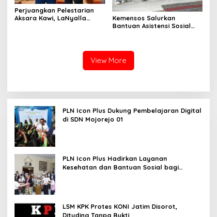
Perjuangkan Pelestarian
Kemensos Salurkan
Aksara Kawi, LaNyalla
Bantuan Asistensi Sosial
Temui Fadli Zon
untuk Rehabilitasi Narkoba
di LRPPN-BI Surabaya
View More
PLN Icon Plus Dukung Pembelajaran Digital
di SDN Mojorejo 01
PLN Icon Plus Hadirkan Layanan
Kesehatan dan Bantuan Sosial bagi
Lansia
LSM KPK Protes KONI Jatim Disorot,
Dituding Tanpa Bukti