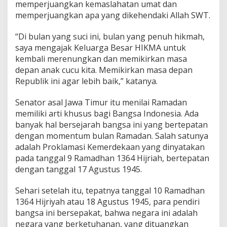
memperjuangkan kemaslahatan umat dan
a
memperjuangkan apa yang dikehendaki Allah SWT.
n
g
s
“Di bulan yang suci ini, bulan yang penuh hikmah,
a
saya mengajak Keluarga Besar HIKMA untuk
kembali merenungkan dan memikirkan masa
depan anak cucu kita. Memikirkan masa depan
Republik ini agar lebih baik,” katanya.
Senator asal Jawa Timur itu menilai Ramadan
memiliki arti khusus bagi Bangsa Indonesia. Ada
banyak hal bersejarah bangsa ini yang bertepatan
dengan momentum bulan Ramadan. Salah satunya
adalah Proklamasi Kemerdekaan yang dinyatakan
pada tanggal 9 Ramadhan 1364 Hijriah, bertepatan
dengan tanggal 17 Agustus 1945.
Sehari setelah itu, tepatnya tanggal 10 Ramadhan
1364 Hijriyah atau 18 Agustus 1945, para pendiri
bangsa ini bersepakat, bahwa negara ini adalah
negara yang berketuhanan, yang dituangkan