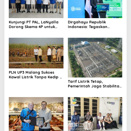
Kunjungi PT PAL, LaNyalla
Dirgahayu Republik
Dorong Skema 4P untuk
Indonesia: Tegaskan
Wujudkan TKDN Maritim
Komitmen PLN Bangun
Nasional
Ekosistem Hidrogen
Nasional
PLN UP3 Malang Sukses
Kawal Listrik Tanpa Kedip di
Tarif Listrik Tetap,
Kunker Presiden
Pemerintah Jaga Stabilitas
Ekonomi Kuartal III 2026