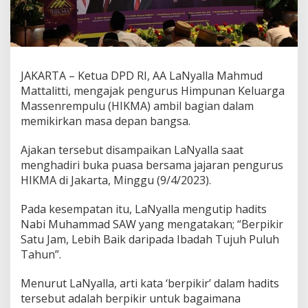
u
s
H
I
K
M
JAKARTA – Ketua DPD RI, AA LaNyalla Mahmud
A
Mattalitti, mengajak pengurus Himpunan Keluarga
P
Massenrempulu (HIKMA) ambil bagian dalam
i
memikirkan masa depan bangsa.
k
i
r
Ajakan tersebut disampaikan LaNyalla saat
k
menghadiri buka puasa bersama jajaran pengurus
a
HIKMA di Jakarta, Minggu (9/4/2023).
n
M
a
Pada kesempatan itu, LaNyalla mengutip hadits
s
Nabi Muhammad SAW yang mengatakan; “Berpikir
a
Satu Jam, Lebih Baik daripada Ibadah Tujuh Puluh
D
Tahun”.
e
p
a
Menurut LaNyalla, arti kata ‘berpikir’ dalam hadits
n
tersebut adalah berpikir untuk bagaimana
B