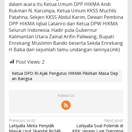
dalam acara itu Ketua Umum DPP HIKMA Andi
Rukman N. Karumpa, Ketua Umum KKSS Muchlis
Patahna, Sekjen KKSS Abdul Karim, Dewan Pembina
DPP HIKMA Iqbal Latanro dan Ketua DPW HIKMA
Seluruh Indonesia. Hadir pula Gubernur
Kalimantan Utara Zainal Arifin Paliwang, Bupati
Enrekang Muslimin Bando beserta Sekda Enrekang
H Baba dan sejumlah tamu undangan lainnya.(mk)
Post Views:
2
Ketua DPD RI Ajak Pengurus HIKMA Pikirkan Masa Dep
an Bangsa
Follow Us
P
Previous post
Next post
LaNyalla Minta Penyidik
LaNyalla Soal Polemik di
o
Masuk Usut Skandal Rp349
KPK: Jangan Lagi Digoreng