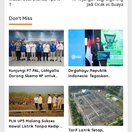
s
T
Jadi Cicak vs Buaya
t
Don't Miss
n
a
v
i
g
a
t
Kunjungi PT PAL, LaNyalla
Dirgahayu Republik
Dorong Skema 4P untuk
Indonesia: Tegaskan
i
Wujudkan TKDN Maritim
Komitmen PLN Bangun
Nasional
Ekosistem Hidrogen
o
Nasional
n
PLN UP3 Malang Sukses
Kawal Listrik Tanpa Kedip di
Tarif Listrik Tetap,
Kunker Presiden