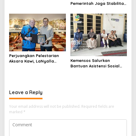
Pemerintah Jaga Stabilitas
Ekonomi Kuartal III 2026
Perjuangkan Pelestarian
Kemensos Salurkan
Aksara Kawi, LaNyalla
Bantuan Asistensi Sosial
Temui Fadli Zon
untuk Rehabilitasi Narkoba
di LRPPN-BI Surabaya
Leave a Reply
Your email address will not be published.
Required fields are
marked
*