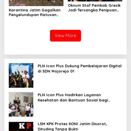
Oknum Staf Pemkab Gresik
Karantina Jatim Gagalkan
Jadi Tersangka Penipuan
Penyelundupan Ratusan
Modus Kelulusan PPPK
Burung Liar Asal Bali di
Ketapang
View More
PLN Icon Plus Dukung Pembelajaran Digital
di SDN Mojorejo 01
PLN Icon Plus Hadirkan Layanan
Kesehatan dan Bantuan Sosial bagi
Lansia
LSM KPK Protes KONI Jatim Disorot,
Dituding Tanpa Bukti