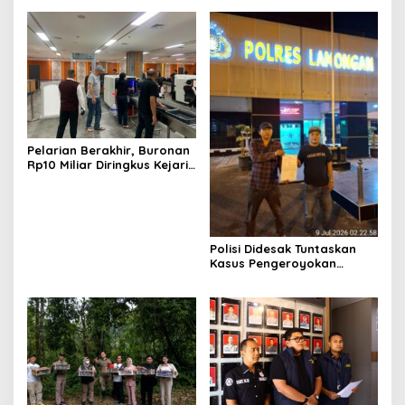
Dibekuk
Pelarian Berakhir, Buronan
Rp10 Miliar Diringkus Kejari
Surabaya di Bali
Polisi Didesak Tuntaskan
Kasus Pengeroyokan
Jurnalis Investigasi BBM
Lamongan