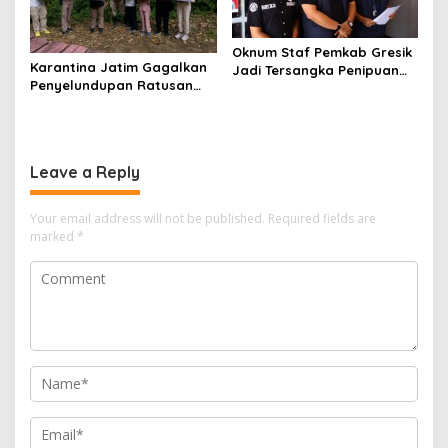
Oknum Staf Pemkab Gresik
Karantina Jatim Gagalkan
Jadi Tersangka Penipuan
Penyelundupan Ratusan
Modus Kelulusan PPPK
Burung Liar Asal Bali di
Ketapang
Leave a Reply
Your email address will not be published.
Required fields are
marked
*