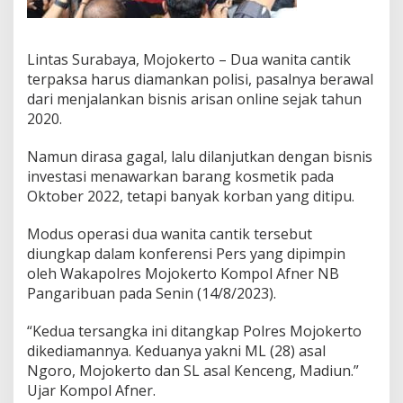
s
a
n
Lintas Surabaya, Mojokerto – Dua wanita cantik
O
n
terpaksa harus diamankan polisi, pasalnya berawal
l
dari menjalankan bisnis arisan online sejak tahun
i
2020.
n
e
Namun dirasa gagal, lalu dilanjutkan dengan bisnis
D
i
investasi menawarkan barang kosmetik pada
t
Oktober 2022, tetapi banyak korban yang ditipu.
a
n
Modus operasi dua wanita cantik tersebut
g
diungkap dalam konferensi Pers yang dipimpin
k
a
oleh Wakapolres Mojokerto Kompol Afner NB
p
Pangaribuan pada Senin (14/8/2023).
P
o
“Kedua tersangka ini ditangkap Polres Mojokerto
l
dikediamannya. Keduanya yakni ML (28) asal
r
e
Ngoro, Mojokerto dan SL asal Kenceng, Madiun.”
s
Ujar Kompol Afner.
M