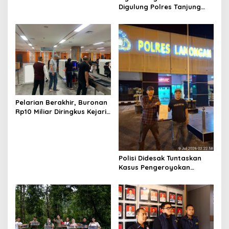
Gresik di Jalan Veteran
Digulung Polres Tanjung
o
Perak Empat Pengedar
n
Dibekuk
Pelarian Berakhir, Buronan
Rp10 Miliar Diringkus Kejari
Surabaya di Bali
Polisi Didesak Tuntaskan
Kasus Pengeroyokan
Jurnalis Investigasi BBM
Lamongan