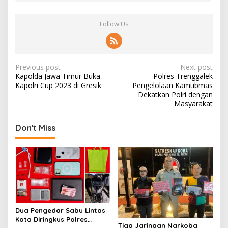
Follow Us
P
Previous post
Next post
Kapolda Jawa Timur Buka
Polres Trenggalek
o
Kapolri Cup 2023 di Gresik
Pengelolaan Kamtibmas
s
Dekatkan Polri dengan
Masyarakat
t
n
Don't Miss
a
v
i
g
a
t
Dua Pengedar Sabu Lintas
Kota Diringkus Polres
i
Tiga Jaringan Narkoba