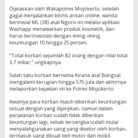
o
Dijelaskan oleh Wakapolres Mojokerto, setelah
j
gagal menjalankan bisnis arisan online, wanita
o
k
berinisial ML (28) asal Ngoro ini melalui aplikasi
e
Washapp menawarkan produk kosmetik, dan
r
harus berinvestasi dengan iming-iming
t
keuntungan 10 hingga 25 persen.
o
“Total korban sejumlah 82 orang dengan nilai total
3,7 miliar,” ungkapnya.
Salah satu korban bernama Kirana asal Bangsal
mengalami kerugian hingga 575 Juta dan akhirnya
melaporkan kejadian ini ke Polres Mojokerto.
Awalnya para korban masih diberikan keuntungan
sesuai dengan yang dijanjikan, namun dalam
perjalanan korban sudah tidak diberikan
keuntungan lagi, sebab tersangka sudah mulai
menyalahgunakan uang yang disetor oleh korban,
termasuk uang dibuat beli motor dan mobil.