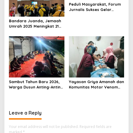
Peduli Masyarakat, Forum
Jurnalis Sukses Gelar
Khitanan Massal
Bandara Juanda, Jemaah
Umrah 2025 Meningkat 21
Persen
Sambut Tahun Baru 2026,
Yayasan Griya Amanah dan
Warga Dusun Anting-Anting
Komunitas Motor Venom
Desa Piyak Gelar
Gelar Sunat Massal Gratis
Istighosah Kebersamaan
untuk 73 Anak Dhuafa
Leave a Reply
Your email address will not be published.
Required fields are
marked
*