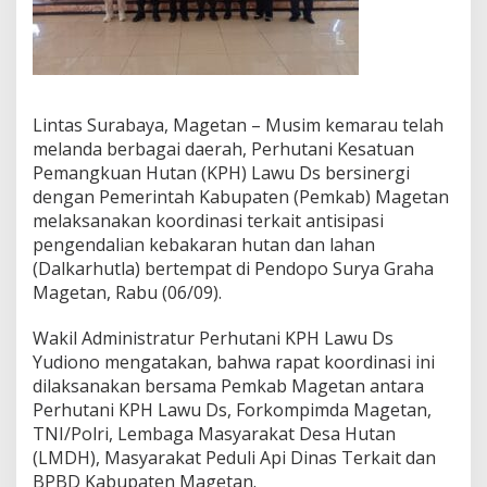
m
k
a
b
M
a
Lintas Surabaya, Magetan – Musim kemarau telah
g
melanda berbagai daerah, Perhutani Kesatuan
e
t
Pemangkuan Hutan (KPH) Lawu Ds bersinergi
a
dengan Pemerintah Kabupaten (Pemkab) Magetan
n
melaksanakan koordinasi terkait antisipasi
K
pengendalian kebakaran hutan dan lahan
o
(Dalkarhutla) bertempat di Pendopo Surya Graha
o
r
Magetan, Rabu (06/09).
d
i
Wakil Administratur Perhutani KPH Lawu Ds
n
Yudiono mengatakan, bahwa rapat koordinasi ini
a
dilaksanakan bersama Pemkab Magetan antara
s
i
Perhutani KPH Lawu Ds, Forkompimda Magetan,
A
TNI/Polri, Lembaga Masyarakat Desa Hutan
n
(LMDH), Masyarakat Peduli Api Dinas Terkait dan
t
BPBD Kabupaten Magetan.
i