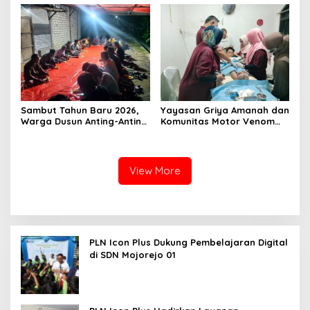
Sambut Tahun Baru 2026,
Yayasan Griya Amanah dan
Warga Dusun Anting-Anting
Komunitas Motor Venom
Desa Piyak Gelar
Gelar Sunat Massal Gratis
Istighosah Kebersamaan
untuk 73 Anak Dhuafa
View More
PLN Icon Plus Dukung Pembelajaran Digital
di SDN Mojorejo 01