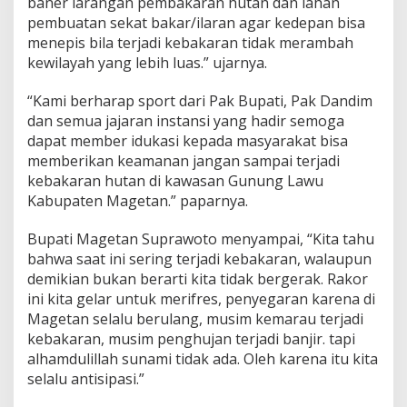
baner larangan pembakaran hutan dan lahan
a
pembuatan sekat bakar/ilaran agar kedepan bisa
n
menepis bila terjadi kebakaran tidak merambah
H
kewilayah yang lebih luas.” ujarnya.
u
t
a
“Kami berharap sport dari Pak Bupati, Pak Dandim
n
dan semua jajaran instansi yang hadir semoga
dapat member idukasi kepada masyarakat bisa
memberikan keamanan jangan sampai terjadi
kebakaran hutan di kawasan Gunung Lawu
Kabupaten Magetan.” paparnya.
Bupati Magetan Suprawoto menyampai, “Kita tahu
bahwa saat ini sering terjadi kebakaran, walaupun
demikian bukan berarti kita tidak bergerak. Rakor
ini kita gelar untuk merifres, penyegaran karena di
Magetan selalu berulang, musim kemarau terjadi
kebakaran, musim penghujan terjadi banjir. tapi
alhamdulillah sunami tidak ada. Oleh karena itu kita
selalu antisipasi.”