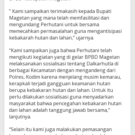
s
i
” Kami sampaikan terimakasih kepada Bupati
p
Magetan yang mana telah memfasilitasi dan
a
mengundang Perhutani untuk bersama
s
memecahkan permasalahan guna mengantisipasi
i
P
kebakarah hutan dan lahan,” ujarnya.
e
n
“Kami sampaikan juga bahwa Perhutani telah
g
mengikuti kegiatan yang di gelar BPBD Magetan
e
melaksanakan sosialisasi tentang Dalkarhutla di
n
d
berbagai Kecamatan dengan mengandeng dari
a
Polres, Kodim karena menjelang musim kemarau,
l
kerapkali terjadi gangguan keamanan hutan
i
berupa kebakaran hutan dan lahan. Untuk itu
a
perlu dilakukan sosialisasi guna menyadarkan
n
K
masyarakat bahwa pencegahan kebakaran hutan
e
dan lahan adalah tanggung jawab bersama,”
b
lanjutnya.
a
k
“Selain itu kami juga malakukan pemasangan
a
r