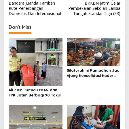
Bandara Juanda Tambah
BKKBN Jatim Gelar
o
Rute Penerbangan
Pembekalan Sekolah Lansia
s
Domestik Dan Internasional
Tanguh Standar Tiga (S3)
t
Don't Miss
n
a
v
i
g
a
Silaturahmi Ramadhan Jadi
Ajang Konsolidasi Kader
t
Pemuda Pancasila
i
Surabaya
Ali Zaini Ketua LPKAN dan
o
FPK Jatim Berbagi 90 Takjil
n