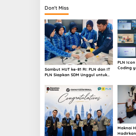
s
t
Don't Miss
n
a
v
i
g
a
PLN Icon
t
Coding y
Sambut HUT ke-81 RI: PLN dan IT
Autisme
PLN Siapkan SDM Unggul untuk
i
Transisi Energi
o
n
Maknai H
Hadirkan