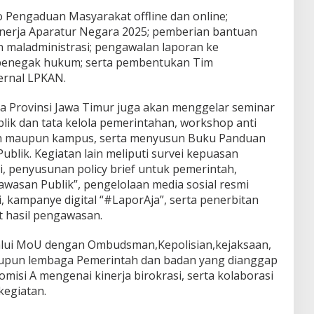
 Pengaduan Masyarakat offline dan online;
nerja Aparatur Negara 2025; pemberian bantuan
 maladministrasi; pengawalan laporan ke
penegak hukum; serta pembentukan Tim
ternal LPKAN.
ia Provinsi Jawa Timur juga akan menggelar seminar
lik dan tata kelola pemerintahan, workshop anti
olah maupun kampus, serta menyusun Buku Panduan
blik. Kegiatan lain meliputi survei kepuasan
i, penyusunan policy brief untuk pemerintah,
awasan Publik”, pengelolaan media sosial resmi
 kampanye digital “#LaporAja”, serta penerbitan
it hasil pengawasan.
lalui MoU dengan Ombudsman,Kepolisian,kejaksaan,
upun lembaga Pemerintah dan badan yang dianggap
misi A mengenai kinerja birokrasi, serta kolaborasi
kegiatan.