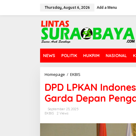
S
Add a Menu
k
Thursday, August 6, 2026
i
p
t
o
c
o
n
t
NEWS
POLITIK
HUKRIM
NASIONAL
K
e
n
t
Homepage
/
EKBIS
D
P
DPD LPKAN Indones
D
L
Garda Depan Peng
P
K
A
September 23, 2025
N
EKBIS
2 Views
I
n
d
o