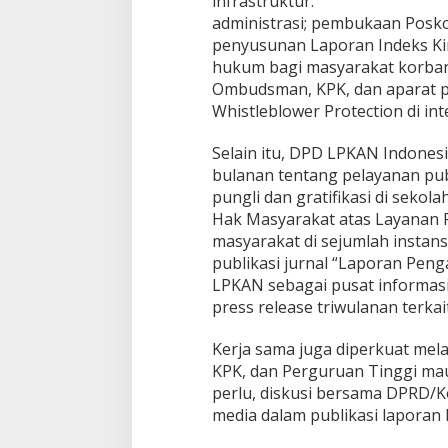
infrastruktur.
administrasi; pembukaan Posko
penyusunan Laporan Indeks Ki
hukum bagi masyarakat korban
Ombudsman, KPK, dan aparat 
Whistleblower Protection di in
Selain itu, DPD LPKAN Indones
bulanan tentang pelayanan pub
pungli dan gratifikasi di sek
Hak Masyarakat atas Layanan Pu
masyarakat di sejumlah instans
publikasi jurnal “Laporan Peng
LPKAN sebagai pusat informasi,
press release triwulanan terka
Kerja sama juga diperkuat me
KPK, dan Perguruan Tinggi ma
perlu, diskusi bersama DPRD/Ko
media dalam publikasi laporan 