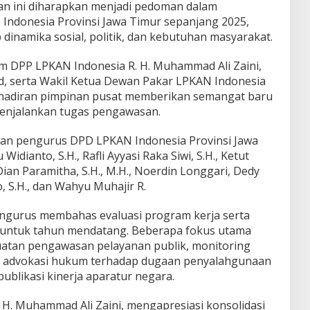
n ini diharapkan menjadi pedoman dalam
Indonesia Provinsi Jawa Timur sepanjang 2025,
dinamika sosial, politik, dan kebutuhan masyarakat.
um DPP LPKAN Indonesia R. H. Muhammad Ali Zaini,
id, serta Wakil Ketua Dewan Pakar LPKAN Indonesia
ehadiran pimpinan pusat memberikan semangat baru
enjalankan tugas pengawasan.
jaran pengurus DPD LPKAN Indonesia Provinsi Jawa
idianto, S.H., Rafli Ayyasi Raka Siwi, S.H., Ketut
 Dian Paramitha, S.H., M.H., Noerdin Longgari, Dedy
o, S.H., dan Wahyu Muhajir R.
engurus membahas evaluasi program kerja serta
untuk tahun mendatang. Beberapa fokus utama
uatan pengawasan pelayanan publik, monitoring
 advokasi hukum terhadap dugaan penyalahgunaan
blikasi kinerja aparatur negara.
 H. Muhammad Ali Zaini, mengapresiasi konsolidasi