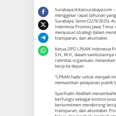
d
a
Surabaya,lintassurabaya.com –
D
menggelar rapat tahunan yang 
e
Surabaya, Senin (22/9/2025). 
p
Indonesia Provinsi Jawa Timu
a
n
menyusun strategi dalam mendo
P
transparan, dan akuntabel.
e
n
Ketua DPD LPKAN Indonesia Pro
g
S.H., M.H., dalam sambutanny
a
w
rutinitas organisasi, melainka
a
kerja ke depan.
s
a
“LPKAN hadir untuk menjadi mit
n
memastikan pelayanan publik b
N
e
g
Syarifudin Abdillah menambahka
a
berfungsi sebagai kontrol sosi
r
berkomitmen mendorong tercip
a
transparan, dan akuntabel. Pr