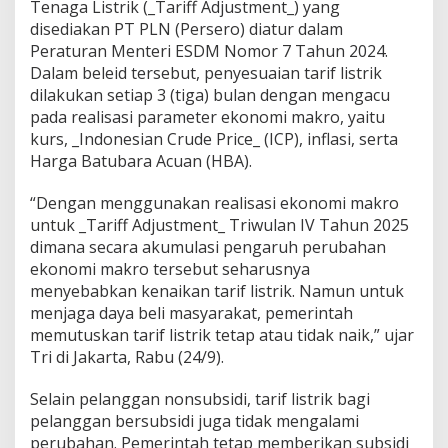
Tenaga Listrik (_Tariff Adjustment_) yang
t
disediakan PT PLN (Persero) diatur dalam
r
Peraturan Menteri ESDM Nomor 7 Tahun 2024.
i
k
Dalam beleid tersebut, penyesuaian tarif listrik
T
dilakukan setiap 3 (tiga) bulan dengan mengacu
e
pada realisasi parameter ekonomi makro, yaitu
t
kurs, _Indonesian Crude Price_ (ICP), inflasi, serta
a
p
Harga Batubara Acuan (HBA).
T
e
“Dengan menggunakan realisasi ekonomi makro
r
untuk _Tariff Adjustment_ Triwulan IV Tahun 2025
j
dimana secara akumulasi pengaruh perubahan
a
n
ekonomi makro tersebut seharusnya
g
menyebabkan kenaikan tarif listrik. Namun untuk
k
menjaga daya beli masyarakat, pemerintah
a
memutuskan tarif listrik tetap atau tidak naik,” ujar
u
Tri di Jakarta, Rabu (24/9).
S
e
p
Selain pelanggan nonsubsidi, tarif listrik bagi
a
pelanggan bersubsidi juga tidak mengalami
n
perubahan. Pemerintah tetap memberikan subsidi
j