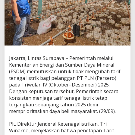
l
a
,
P
e
m
e
r
i
n
Jakarta, Lintas Surabaya – Pemerintah melalui
t
a
Kementerian Energi dan Sumber Daya Mineral
h
(ESDM) memutuskan untuk tidak mengubah tarif
J
tenaga listrik bagi pelanggan PT PLN (Persero)
a
pada Triwulan IV (Oktober–Desember) 2025.
g
a
Dengan keputusan tersebut, Pemerintah secara
T
konsisten menjaga tarif tenaga listrik tetap
a
terjangkau sepanjang tahun 2025 demi
r
memprioritaskan daya beli masyarakat. (29/09).
i
f
L
Plt. Direktur Jenderal Ketenagalistrikan, Tri
i
Winarno, menjelaskan bahwa penetapan Tarif
s