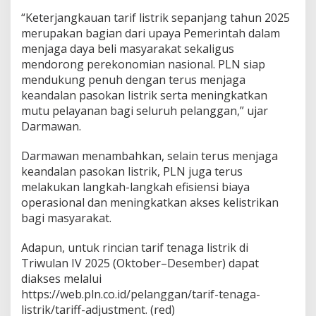
B
e
“Keterjangkauan tarif listrik sepanjang tahun 2025
l
merupakan bagian dari upaya Pemerintah dalam
i
menjaga daya beli masyarakat sekaligus
M
mendorong perekonomian nasional. PLN siap
a
s
mendukung penuh dengan terus menjaga
y
keandalan pasokan listrik serta meningkatkan
a
mutu pelayanan bagi seluruh pelanggan,” ujar
r
Darmawan.
a
k
a
Darmawan menambahkan, selain terus menjaga
t
keandalan pasokan listrik, PLN juga terus
melakukan langkah-langkah efisiensi biaya
operasional dan meningkatkan akses kelistrikan
bagi masyarakat.
Adapun, untuk rincian tarif tenaga listrik di
Triwulan IV 2025 (Oktober–Desember) dapat
diakses melalui
https://web.pln.co.id/pelanggan/tarif-tenaga-
listrik/tariff-adjustment. (red)