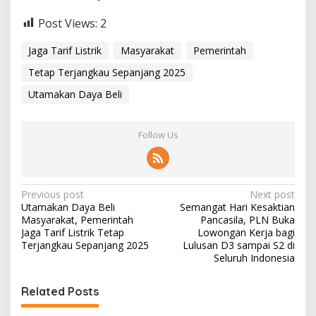
Post Views:
2
Jaga Tarif Listrik
Masyarakat
Pemerintah
Tetap Terjangkau Sepanjang 2025
Utamakan Daya Beli
Follow Us
P
Previous post
Next post
Utamakan Daya Beli
Semangat Hari Kesaktian
o
Masyarakat, Pemerintah
Pancasila, PLN Buka
s
Jaga Tarif Listrik Tetap
Lowongan Kerja bagi
Terjangkau Sepanjang 2025
Lulusan D3 sampai S2 di
t
Seluruh Indonesia
n
Related Posts
a