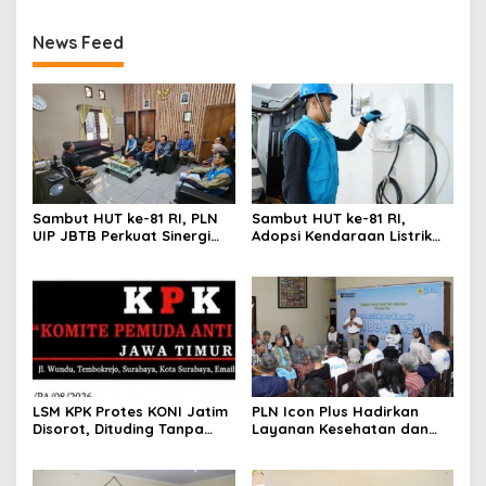
News Feed
Sambut HUT ke-81 RI, PLN
Sambut HUT ke-81 RI,
UIP JBTB Perkuat Sinergi
Adopsi Kendaraan Listrik
dengan Balai Taman
Tumbuh, 21.865 Pelanggan
Nasional Baluran
Baru Gunakan Home
Charging Services PLN
LSM KPK Protes KONI Jatim
PLN Icon Plus Hadirkan
Disorot, Dituding Tanpa
Layanan Kesehatan dan
Bukti
Bantuan Sosial bagi Lansia
di Rumah Belas Kasih