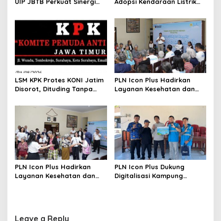
UIP JBTB Perkuat Sinergi
Adopsi Kendaraan Listrik
dengan Balai Taman
Tumbuh, 21.865 Pelanggan
Nasional Baluran
Baru Gunakan Home
Charging Services PLN
LSM KPK Protes KONI Jatim
PLN Icon Plus Hadirkan
Disorot, Dituding Tanpa
Layanan Kesehatan dan
Bukti
Bantuan Sosial bagi Lansia
di Rumah Belas Kasih
PLN Icon Plus Hadirkan
PLN Icon Plus Dukung
Layanan Kesehatan dan
Digitalisasi Kampung
Bantuan Sosial bagi Lansia
Nelayan melalui Internet
Gratis di Desa Nelayan
Rajatama
Leave a Reply