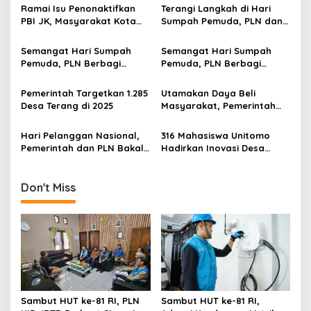
v
Ramai Isu Penonaktifkan
Terangi Langkah di Hari
i
PBI JK, Masyarakat Kota
Sumpah Pemuda, PLN dan
g
Surabaya Tidak Perlu
Pemkab Bantul Hadirkan
Khawatir
Akses Listrik bagi
Semangat Hari Sumpah
Semangat Hari Sumpah
a
Masyarakat Prasejahtera
Pemuda, PLN Berbagi
Pemuda, PLN Berbagi
t
Terang untuk Masyarakat
Terang untuk Masyarakat
di Berbagai Daerah
di Berbagai Daerah
i
Pemerintah Targetkan 1.285
Utamakan Daya Beli
Sambut HLN ke-80
Sambut HLN ke-80
Desa Terang di 2025
Masyarakat, Pemerintah
o
Jaga Tarif Listrik Tetap
n
Terjangkau Sepanjang 2025
Hari Pelanggan Nasional,
316 Mahasiswa Unitomo
Pemerintah dan PLN Bakal
Hadirkan Inovasi Desa
Hadirkan PLTN sebagai
Wisata Berbasis Mitigasi
Solusi Energi Andal, Bersih
Bencana
dan Terjangkau
Don't Miss
Sambut HUT ke-81 RI, PLN
Sambut HUT ke-81 RI,