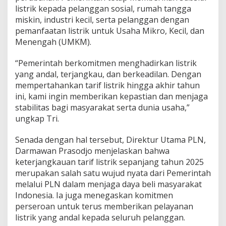
listrik kepada pelanggan sosial, rumah tangga
a
n
miskin, industri kecil, serta pelanggan dengan
g
pemanfaatan listrik untuk Usaha Mikro, Kecil, dan
2
Menengah (UMKM).
0
2
“Pemerintah berkomitmen menghadirkan listrik
5
u
yang andal, terjangkau, dan berkeadilan. Dengan
n
mempertahankan tarif listrik hingga akhir tahun
t
ini, kami ingin memberikan kepastian dan menjaga
u
stabilitas bagi masyarakat serta dunia usaha,”
k
U
ungkap Tri.
t
a
Senada dengan hal tersebut, Direktur Utama PLN,
m
Darmawan Prasodjo menjelaskan bahwa
a
keterjangkauan tarif listrik sepanjang tahun 2025
k
a
merupakan salah satu wujud nyata dari Pemerintah
n
melalui PLN dalam menjaga daya beli masyarakat
D
Indonesia. Ia juga menegaskan komitmen
a
perseroan untuk terus memberikan pelayanan
y
listrik yang andal kepada seluruh pelanggan.
a