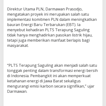
W
a
Direktur Utama PLN, Darmawan Prasodjo,
d
mengatakan proyek ini merupakan salah satu
u
implementasi komitmen PLN dalam meningkatkan
k
bauran Energi Baru Terbarukan (EBT). Ia
S
a
menyebut kehadiran PLTS Terapung Saguling
g
tidak hanya menghadirkan pasokan listrik hijau,
u
tetapi juga memberikan manfaat berlapis bagi
l
masyarakat.
i
n
g
,
J
“PLTS Terapung Saguling akan menjadi salah satu
a
tonggak penting dalam transformasi energi bersih
w
di Indonesia. Pembangkit ini akan memperkuat
a
B
ketahanan energi di Jawa Barat sekaligus
a
mengurangi emisi karbon secara signifikan,” ujar
r
Darmawan.
a
t