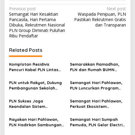
P
Previous post
Next post
Semangat Hari Kesaktian
Waspada Penipuan, PLN
o
Pancasila, Hari Pertama
Pastikan Rekrutmen Gratis
s
Dibuka, Rekrutmen Nasional
dan Transparan
PLN Group Diminati Puluhan
t
Ribu Pendaftar
n
Related Posts
a
v
Komplotan Residivis
Semarakkan Ramadhan,
i
Pencuri Kabel PLN Lintas
PLN dan Rumah BUMN
g
Daerah Diringkus Polres
Pacitan Gelar Bazar
Gresik
Kampoeng Ramadhan
PLN untuk Rakyat, Dukung
Semangat Hari Pahlawan,
a
Libatkan UMKM Lokal
Pembangunan Sekolah
PLN Luncurkan Program
t
Rakyat Tahap II di
“Power Hero”, Beri Diskon
Kabupaten Gresik
50% Tambah Daya
i
PLN Sukses Jaga
Semangat Hari Pahlawan,
Keandalan Sistem
Perkuat Ekosistem
o
Kelistrikan Selama
Kendaraan Listrik, PLN
n
Kejurprov Voli U-19 di
Resmikan 2 SPKLU Center
Rayakan Hari Pahlawan,
Semangat Hari Sumpah
Banyuwangi
Pertama di Jakarta
PLN Hadirkan Sambungan
Pemuda, PLN Gelar Electric
Listrik Gratis bagi Ratusan
Run 2025 Ajak Ribuan Pelari