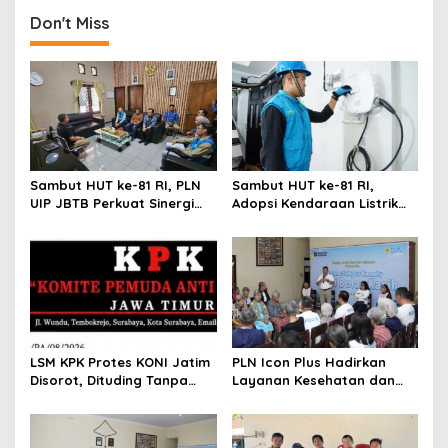
Warga Prasejahtera di
Gaungkan Transisi Energi
Banten
Don't Miss
Sambut HUT ke-81 RI, PLN
Sambut HUT ke-81 RI,
UIP JBTB Perkuat Sinergi
Adopsi Kendaraan Listrik
dengan Balai Taman
Tumbuh, 21.865 Pelanggan
Nasional Baluran
Baru Gunakan Home
Charging Services PLN
LSM KPK Protes KONI Jatim
PLN Icon Plus Hadirkan
Disorot, Dituding Tanpa
Layanan Kesehatan dan
Bukti
Bantuan Sosial bagi Lansia
di Rumah Belas Kasih