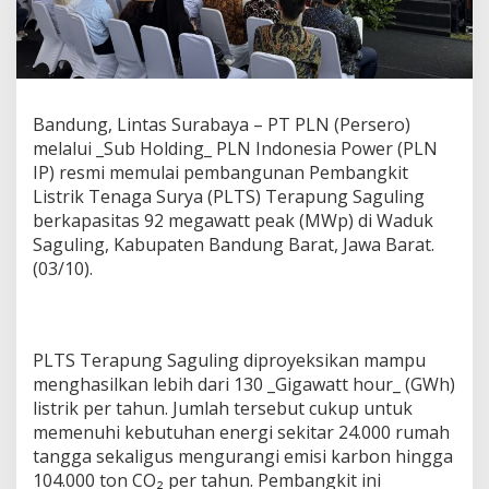
n
c
a
s
i
l
Bandung, Lintas Surabaya – PT PLN (Persero)
a
melalui _Sub Holding_ PLN Indonesia Power (PLN
,
P
IP) resmi memulai pembangunan Pembangkit
L
Listrik Tenaga Surya (PLTS) Terapung Saguling
N
berkapasitas 92 megawatt peak (MWp) di Waduk
M
Saguling, Kabupaten Bandung Barat, Jawa Barat.
u
(03/10).
l
a
i
B
a
PLTS Terapung Saguling diproyeksikan mampu
n
menghasilkan lebih dari 130 _Gigawatt hour_ (GWh)
g
u
listrik per tahun. Jumlah tersebut cukup untuk
n
memenuhi kebutuhan energi sekitar 24.000 rumah
P
tangga sekaligus mengurangi emisi karbon hingga
L
104.000 ton CO₂ per tahun. Pembangkit ini
T