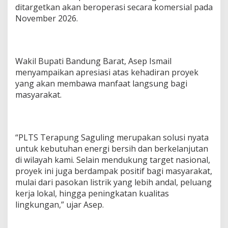
ditargetkan akan beroperasi secara komersial pada
S
T
November 2026.
e
r
a
p
Wakil Bupati Bandung Barat, Asep Ismail
u
n
menyampaikan apresiasi atas kehadiran proyek
g
yang akan membawa manfaat langsung bagi
K
masyarakat.
a
p
a
s
i
“PLTS Terapung Saguling merupakan solusi nyata
t
untuk kebutuhan energi bersih dan berkelanjutan
a
di wilayah kami. Selain mendukung target nasional,
s
proyek ini juga berdampak positif bagi masyarakat,
9
2
mulai dari pasokan listrik yang lebih andal, peluang
M
kerja lokal, hingga peningkatan kualitas
W
lingkungan,” ujar Asep.
p
d
i