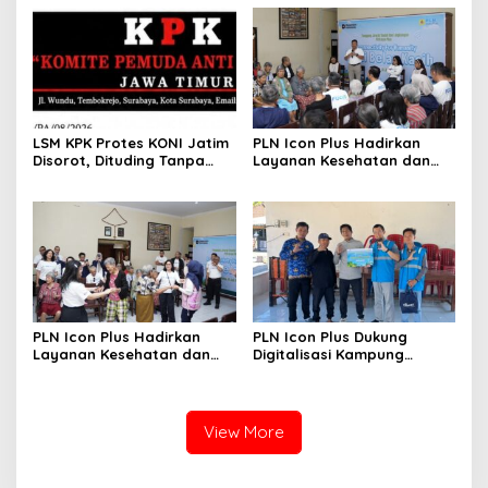
Nasional Baluran
Baru Gunakan Home
Charging Services PLN
LSM KPK Protes KONI Jatim
PLN Icon Plus Hadirkan
Disorot, Dituding Tanpa
Layanan Kesehatan dan
Bukti
Bantuan Sosial bagi Lansia
di Rumah Belas Kasih
PLN Icon Plus Hadirkan
PLN Icon Plus Dukung
Layanan Kesehatan dan
Digitalisasi Kampung
Bantuan Sosial bagi Lansia
Nelayan melalui Internet
Gratis di Desa Nelayan
Rajatama
View More