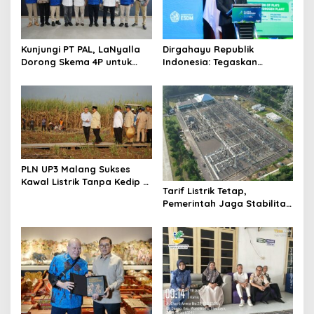
g
a
t
Kunjungi PT PAL, LaNyalla
Dirgahayu Republik
i
Dorong Skema 4P untuk
Indonesia: Tegaskan
Wujudkan TKDN Maritim
Komitmen PLN Bangun
o
Nasional
Ekosistem Hidrogen
n
Nasional
PLN UP3 Malang Sukses
Kawal Listrik Tanpa Kedip di
Tarif Listrik Tetap,
Kunker Presiden
Pemerintah Jaga Stabilitas
Ekonomi Kuartal III 2026