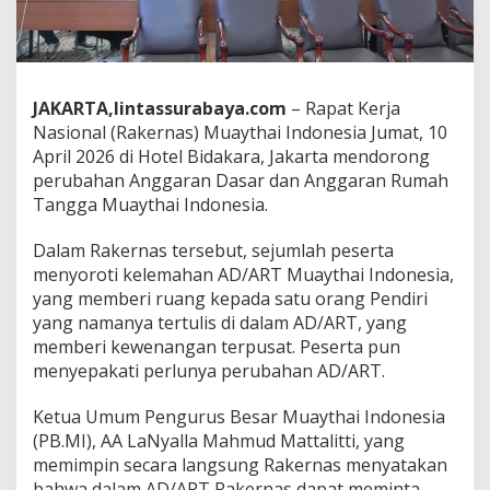
d
o
n
e
s
JAKARTA,lintassurabaya.com
– Rapat Kerja
i
Nasional (Rakernas) Muaythai Indonesia Jumat, 10
a
2
April 2026 di Hotel Bidakara, Jakarta mendorong
0
perubahan Anggaran Dasar dan Anggaran Rumah
2
Tangga Muaythai Indonesia.
6
D
Dalam Rakernas tersebut, sejumlah peserta
o
r
menyoroti kelemahan AD/ART Muaythai Indonesia,
o
yang memberi ruang kepada satu orang Pendiri
n
yang namanya tertulis di dalam AD/ART, yang
g
memberi kewenangan terpusat. Peserta pun
P
e
menyepakati perlunya perubahan AD/ART.
r
u
Ketua Umum Pengurus Besar Muaythai Indonesia
b
(PB.MI), AA LaNyalla Mahmud Mattalitti, yang
a
memimpin secara langsung Rakernas menyatakan
h
a
bahwa dalam AD/ART Rakernas dapat meminta