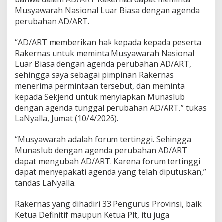
n
Musyawarah Nasional Luar Biasa dengan agenda
A
perubahan AD/ART.
D
/
“AD/ART memberikan hak kepada kepada peserta
A
R
Rakernas untuk meminta Musyawarah Nasional
T
Luar Biasa dengan agenda perubahan AD/ART,
sehingga saya sebagai pimpinan Rakernas
menerima permintaan tersebut, dan meminta
kepada Sekjend untuk menyiapkan Munaslub
dengan agenda tunggal perubahan AD/ART,” tukas
LaNyalla, Jumat (10/4/2026).
“Musyawarah adalah forum tertinggi. Sehingga
Munaslub dengan agenda perubahan AD/ART
dapat mengubah AD/ART. Karena forum tertinggi
dapat menyepakati agenda yang telah diputuskan,”
tandas LaNyalla.
Rakernas yang dihadiri 33 Pengurus Provinsi, baik
Ketua Definitif maupun Ketua Plt, itu juga