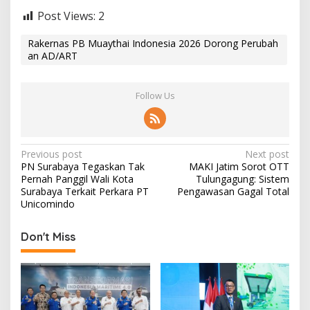
Post Views:
2
Rakernas PB Muaythai Indonesia 2026 Dorong Perubah
an AD/ART
Follow Us
P
Previous post
Next post
PN Surabaya Tegaskan Tak
MAKI Jatim Sorot OTT
o
Pernah Panggil Wali Kota
Tulungagung: Sistem
s
Surabaya Terkait Perkara PT
Pengawasan Gagal Total
Unicomindo
t
n
Don't Miss
a
v
i