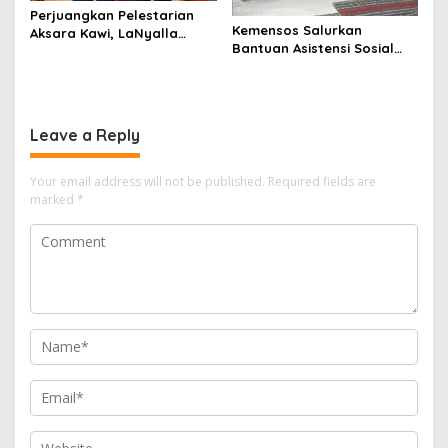
Perjuangkan Pelestarian
Kemensos Salurkan
Aksara Kawi, LaNyalla
Bantuan Asistensi Sosial
Temui Fadli Zon
untuk Rehabilitasi Narkoba
di LRPPN-BI Surabaya
Leave a Reply
Your email address will not be published.
Required fields are
marked
*