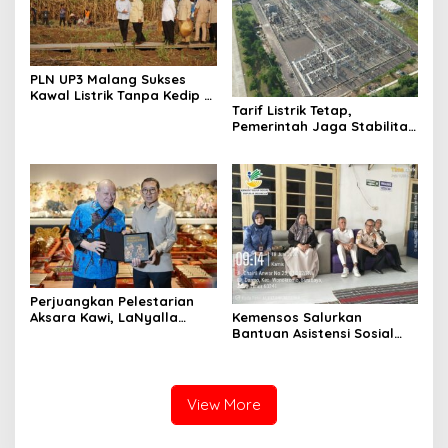
PLN UP3 Malang Sukses
Kawal Listrik Tanpa Kedip di
Tarif Listrik Tetap,
Kunker Presiden
Pemerintah Jaga Stabilitas
Ekonomi Kuartal III 2026
Perjuangkan Pelestarian
Kemensos Salurkan
Aksara Kawi, LaNyalla
Bantuan Asistensi Sosial
Temui Fadli Zon
untuk Rehabilitasi Narkoba
di LRPPN-BI Surabaya
View More