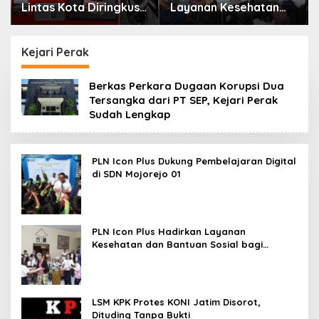
Lintas Kota Diringkus
Layanan Kesehatan
Polres Gresik di Jalan
dan Bantuan Sosial
Veteran
bagi Lansia di Rumah
Belas Kasih
Kejari Perak
Berkas Perkara Dugaan Korupsi Dua
Tersangka dari PT SEP, Kejari Perak
Sudah Lengkap
PLN Icon Plus Dukung Pembelajaran Digital
di SDN Mojorejo 01
PLN Icon Plus Hadirkan Layanan
Kesehatan dan Bantuan Sosial bagi
Lansia
LSM KPK Protes KONI Jatim Disorot,
Dituding Tanpa Bukti