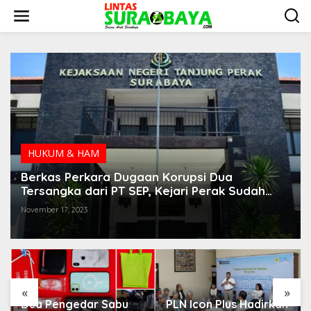
S
k
i
p
t
o
c
o
n
t
e
n
HUKUM & HAM
t
Berkas Perkara Dugaan Korupsi Dua
Tersangka dari PT SEP, Kejari Perak Sudah
Lengkap
November 17, 2023
«
»
Dua Pengedar Sabu
PLN Icon Plus Hadirkan