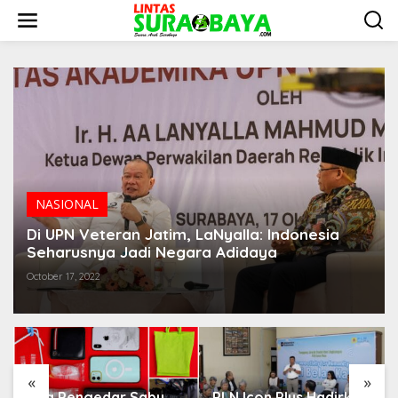
S
k
i
p
t
o
c
o
n
t
e
n
t
NASIONAL
Di UPN Veteran Jatim, LaNyalla: Indonesia
Seharusnya Jadi Negara Adidaya
October 17, 2022
«
»
Dua Pengedar Sabu
PLN Icon Plus Hadirkan