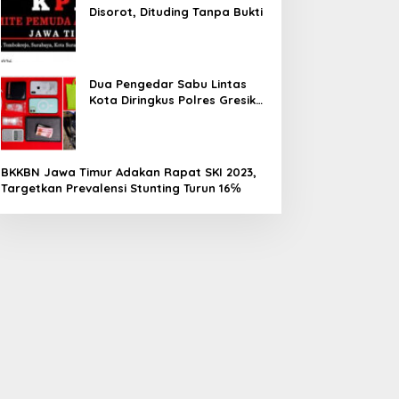
Disorot, Dituding Tanpa Bukti
Dua Pengedar Sabu Lintas
Kota Diringkus Polres Gresik
di Jalan Veteran
BKKBN Jawa Timur Adakan Rapat SKI 2023,
Targetkan Prevalensi Stunting Turun 16℅
ambut HUT ke-81 RI, PLN
Sambut HUT ke-81 RI,
IP JBTB Perkuat Sinergi
Adopsi Kendaraan Listrik
engan Balai Taman
Tumbuh, 21.865 Pelanggan
asional Baluran
Baru Gunakan Home