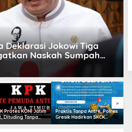
 Deklarasi Jokowi Tiga
Ingatkan Naskah Sumpah
»
K Protes KONI Jatim
Praktis Tanpa Antre, Polres
S
t, Dituding Tanpa
Gresik Hadirkan SKCK
U
Delivery Dokumen
d
Langsung Diantar ke
N