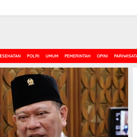
ESEHATAN
POLRI
UMUM
PEMERINTAH
OPINI
PARIWISAT