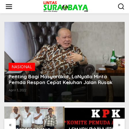
S
k
i
p
t
o
c
o
n
t
e
n
t
NASIONAL
Penting Bagi Masyarakat, LaNyalla Minta
Pemda Respon Cepat Keluhan Jalan Rusak
April 3, 2022
«
»