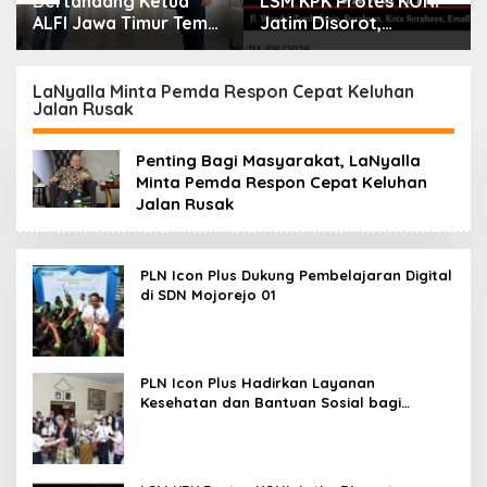
Bertandang Ketua
LSM KPK Protes KONI
ALFI Jawa Timur Temui
Jatim Disorot,
Dirut TPS Surabaya
Dituding Tanpa Bukti
Baru Perkuat
Konsolidasi
LaNyalla Minta Pemda Respon Cepat Keluhan
Jalan Rusak
Peningkatan Layanan
Penting Bagi Masyarakat, LaNyalla
Minta Pemda Respon Cepat Keluhan
Jalan Rusak
PLN Icon Plus Dukung Pembelajaran Digital
di SDN Mojorejo 01
PLN Icon Plus Hadirkan Layanan
Kesehatan dan Bantuan Sosial bagi
Lansia