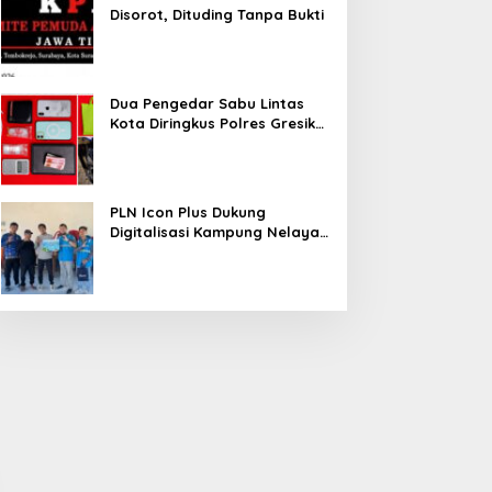
Disorot, Dituding Tanpa Bukti
Dua Pengedar Sabu Lintas
Kota Diringkus Polres Gresik
di Jalan Veteran
PLN Icon Plus Dukung
Digitalisasi Kampung Nelayan
melalui Internet Gratis di
Desa Nelayan Rajatama
SM KPK Protes KONI Jatim
Praktis Tanpa Antre, Polres
isorot, Dituding Tanpa
Gresik Hadirkan SKCK
ukti
Delivery Dokumen
Langsung Diantar ke
Rumah