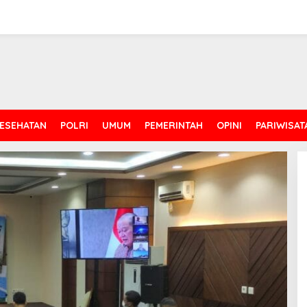
ESEHATAN
POLRI
UMUM
PEMERINTAH
OPINI
PARIWISAT