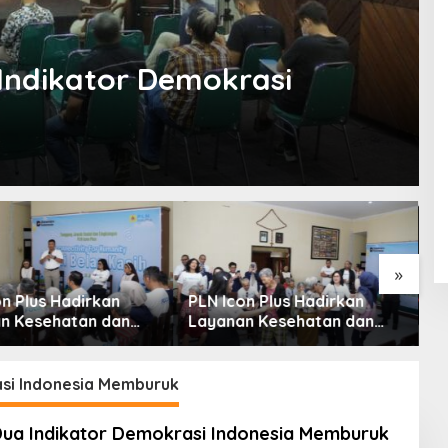
Indikator Demokrasi
»
n Plus Hadirkan
PLN Icon Plus Hadirkan
L
n Kesehatan dan
Layanan Kesehatan dan
D
n Sosial bagi Lansia
Bantuan Sosial bagi Lansia
B
ah Belas Kasih
asi Indonesia Memburuk
Dua Indikator Demokrasi Indonesia Memburuk