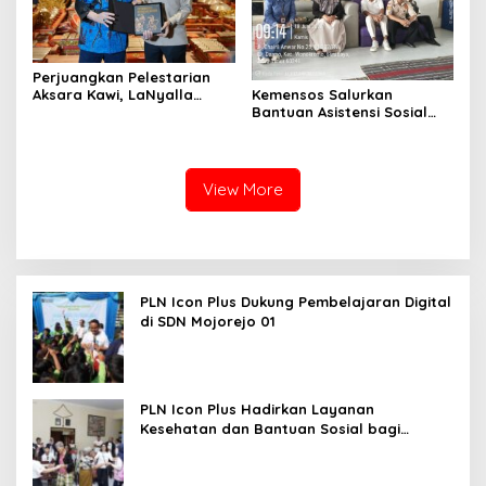
Perjuangkan Pelestarian
Kemensos Salurkan
Aksara Kawi, LaNyalla
Bantuan Asistensi Sosial
Temui Fadli Zon
untuk Rehabilitasi Narkoba
di LRPPN-BI Surabaya
View More
PLN Icon Plus Dukung Pembelajaran Digital
di SDN Mojorejo 01
PLN Icon Plus Hadirkan Layanan
Kesehatan dan Bantuan Sosial bagi
Lansia