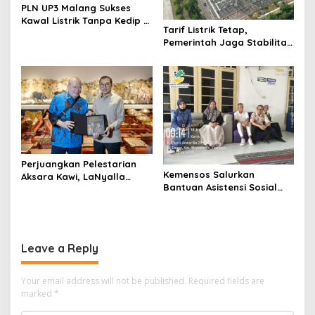
PLN UP3 Malang Sukses
Kawal Listrik Tanpa Kedip di
Tarif Listrik Tetap,
Kunker Presiden
Pemerintah Jaga Stabilitas
Ekonomi Kuartal III 2026
Perjuangkan Pelestarian
Kemensos Salurkan
Aksara Kawi, LaNyalla
Bantuan Asistensi Sosial
Temui Fadli Zon
untuk Rehabilitasi Narkoba
di LRPPN-BI Surabaya
Leave a Reply
Your email address will not be published.
Required fields are
marked
*