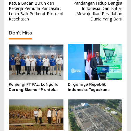
o
Ketua Badan Buruh dan
Pandangan Hidup Bangsa
s
Pekerja Pemuda Pancasila :
Indonesia Dan Ikhtiar
Lebih Baik Perketat Protokol
Mewujudkan Peradaban
t
Kesehatan
Dunia Yang Baru
n
Don't Miss
a
v
i
g
a
t
i
Kunjungi PT PAL, LaNyalla
Dirgahayu Republik
Dorong Skema 4P untuk
Indonesia: Tegaskan
o
Wujudkan TKDN Maritim
Komitmen PLN Bangun
n
Nasional
Ekosistem Hidrogen
Nasional