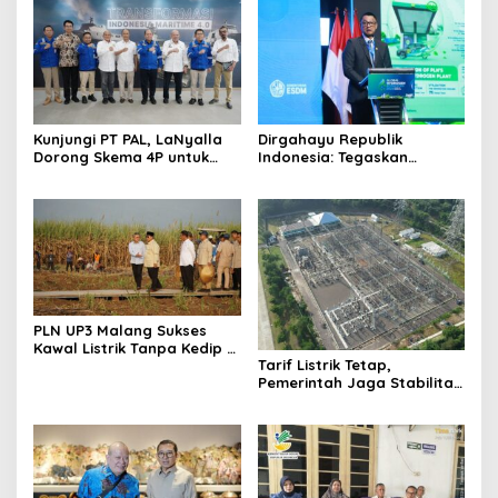
Kunjungi PT PAL, LaNyalla
Dirgahayu Republik
Dorong Skema 4P untuk
Indonesia: Tegaskan
Wujudkan TKDN Maritim
Komitmen PLN Bangun
Nasional
Ekosistem Hidrogen
Nasional
PLN UP3 Malang Sukses
Kawal Listrik Tanpa Kedip di
Tarif Listrik Tetap,
Kunker Presiden
Pemerintah Jaga Stabilitas
Ekonomi Kuartal III 2026