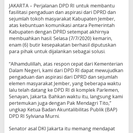
i
JAKARTA – Perjalanan DPD RI untuk membantu
B
fasilitasi pengaduan dan aspirasi dari DPRD dan
u
sejumlah tokoh masyarakat Kabupaten Jember,
p
atas kebuntuan komunikasi antara Pemerintah
a
t
Kabupaten dengan DPRD setempat akhirnya
i
membuahkan hasil. Selasa (7/7/2020) kemarin,
-
enam (6) butir kesepakatan berhasil diputuskan
D
para pihak untuk dijalankan sebagai solusi.
P
R
D
“Alhamdulillah, atas respon cepat dari Kementerian
J
Dalam Negeri, kami dari DPD RI dapat mewujudkan
e
pengaduan dan aspirasi dari DPRD dan sejumlah
m
elemen masyarakat Jember, yang beberapa waktu
b
e
lalu telah datang ke DPD RI di komplek Parlemen,
r
Senayan, Jakarta. Bahkan waktu itu, langsung kami
pertemukan juga dengan Pak Mendagri Tito,”
ungkap Ketua Badan Akuntalibilitas Publik (BAP)
DPD RI Sylviana Murni.
Senator asal DKI Jakarta itu memang mendapat