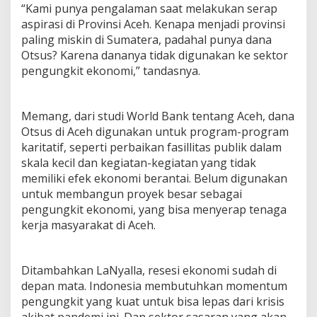
“Kami punya pengalaman saat melakukan serap
i
aspirasi di Provinsi Aceh. Kenapa menjadi provinsi
D
a
paling miskin di Sumatera, padahal punya dana
n
Otsus? Karena dananya tidak digunakan ke sektor
a
pengungkit ekonomi,” tandasnya.
O
t
s
u
Memang, dari studi World Bank tentang Aceh, dana
s
Otsus di Aceh digunakan untuk program-program
A
karitatif, seperti perbaikan fasillitas publik dalam
c
skala kecil dan kegiatan-kegiatan yang tidak
e
h
memiliki efek ekonomi berantai. Belum digunakan
untuk membangun proyek besar sebagai
pengungkit ekonomi, yang bisa menyerap tenaga
kerja masyarakat di Aceh.
Ditambahkan LaNyalla, resesi ekonomi sudah di
depan mata. Indonesia membutuhkan momentum
pengungkit yang kuat untuk bisa lepas dari krisis
akibat pandemi ini. Dan sektor sasaran yang akan