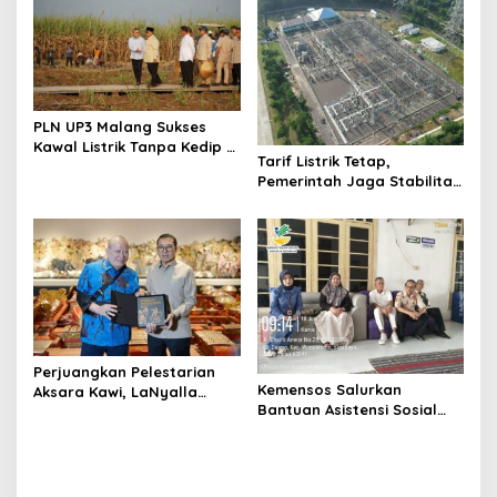
o
Nasional
n
PLN UP3 Malang Sukses
Kawal Listrik Tanpa Kedip di
Tarif Listrik Tetap,
Kunker Presiden
Pemerintah Jaga Stabilitas
Ekonomi Kuartal III 2026
Perjuangkan Pelestarian
Kemensos Salurkan
Aksara Kawi, LaNyalla
Bantuan Asistensi Sosial
Temui Fadli Zon
untuk Rehabilitasi Narkoba
di LRPPN-BI Surabaya