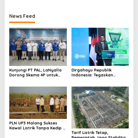
News Feed
Kunjungi PT PAL, LaNyalla
Dirgahayu Republik
Dorong Skema 4P untuk
Indonesia: Tegaskan
Wujudkan TKDN Maritim
Komitmen PLN Bangun
Nasional
Ekosistem Hidrogen
Nasional
PLN UP3 Malang Sukses
Kawal Listrik Tanpa Kedip di
Tarif Listrik Tetap,
Kunker Presiden
Pemerintah Jaga Stabilitas