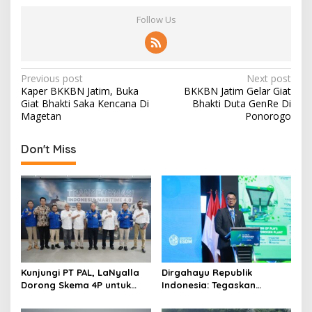
Follow Us
P
Previous post
Next post
Kaper BKKBN Jatim, Buka
BKKBN Jatim Gelar Giat
o
Giat Bhakti Saka Kencana Di
Bhakti Duta GenRe Di
s
Magetan
Ponorogo
t
Don't Miss
n
a
v
i
g
a
t
Kunjungi PT PAL, LaNyalla
Dirgahayu Republik
Dorong Skema 4P untuk
Indonesia: Tegaskan
i
Wujudkan TKDN Maritim
Komitmen PLN Bangun
Nasional
Ekosistem Hidrogen