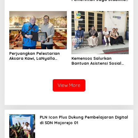
Ekonomi Kuartal III 2026
Perjuangkan Pelestarian
Kemensos Salurkan
Aksara Kawi, LaNyalla
Bantuan Asistensi Sosial
Temui Fadli Zon
untuk Rehabilitasi Narkoba
di LRPPN-BI Surabaya
View More
PLN Icon Plus Dukung Pembelajaran Digital
di SDN Mojorejo 01