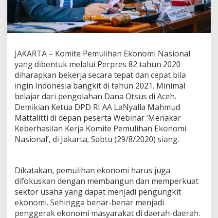
h
a
n
E
k
o
JAKARTA – Komite Pemulihan Ekonomi Nasional
n
yang dibentuk melalui Perpres 82 tahun 2020
o
diharapkan bekerja secara tepat dan cepat bila
m
ingin Indonesia bangkit di tahun 2021. Minimal
i
u
belajar dari pengolahan Dana Otsus di Aceh.
n
Demikian Ketua DPD RI AA LaNyalla Mahmud
t
Mattalitti di depan peserta Webinar ‘Menakar
u
Keberhasilan Kerja Komite Pemulihan Ekonomi
k
B
Nasional’, di Jakarta, Sabtu (29/8/2020) siang.
e
l
a
Dikatakan, pemulihan ekonomi harus juga
j
difokuskan dengan membangun dan memperkuat
a
r
sektor usaha yang dapat menjadi pengungkit
d
ekonomi. Sehingga benar-benar menjadi
a
penggerak ekonomi masyarakat di daerah-daerah.
r