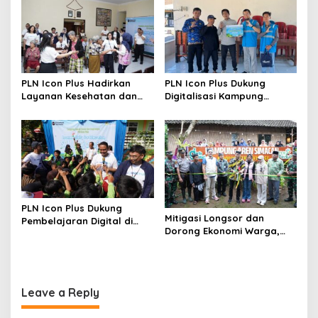
n
PLN Icon Plus Hadirkan
PLN Icon Plus Dukung
Layanan Kesehatan dan
Digitalisasi Kampung
Bantuan Sosial bagi Lansia
Nelayan melalui Internet
Gratis di Desa Nelayan
Rajatama
PLN Icon Plus Dukung
Mitigasi Longsor dan
Pembelajaran Digital di
Dorong Ekonomi Warga,
SDN Mojorejo 01
PLN UIP JBTB Salurkan
Bantuan Konservasi 4.000
Pohon Aren Genjah
Leave a Reply