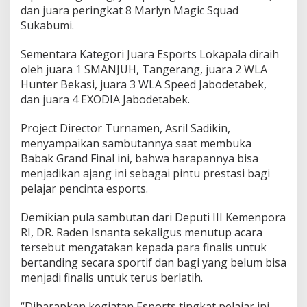
dan juara peringkat 8 Marlyn Magic Squad
d
o
Sukabumi.
n
e
Sementara Kategori Juara Esports Lokapala diraih
s
oleh juara 1 SMANJUH, Tangerang, juara 2 WLA
i
Hunter Bekasi, juara 3 WLA Speed Jabodetabek,
a
(
dan juara 4 EXODIA Jabodetabek.
T
P
Project Director Turnamen, Asril Sadikin,
I
menyampaikan sambutannya saat membuka
)
Babak Grand Final ini, bahwa harapannya bisa
menjadikan ajang ini sebagai pintu prestasi bagi
pelajar pencinta esports.
Demikian pula sambutan dari Deputi III Kemenpora
RI, DR. Raden Isnanta sekaligus menutup acara
tersebut mengatakan kepada para finalis untuk
bertanding secara sportif dan bagi yang belum bisa
menjadi finalis untuk terus berlatih.
“Diharapkan kegiatan Esports tingkat pelajar ini