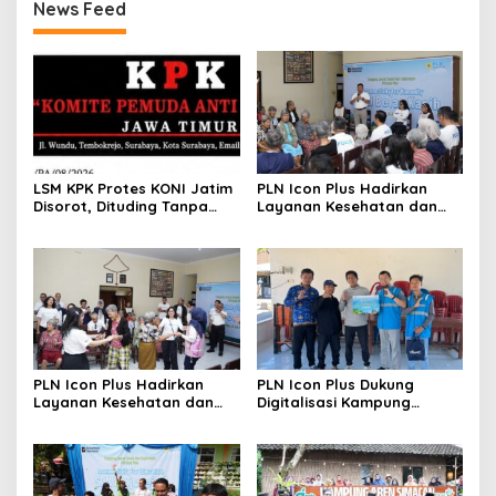
News Feed
LSM KPK Protes KONI Jatim
PLN Icon Plus Hadirkan
Disorot, Dituding Tanpa
Layanan Kesehatan dan
Bukti
Bantuan Sosial bagi Lansia
di Rumah Belas Kasih
PLN Icon Plus Hadirkan
PLN Icon Plus Dukung
Layanan Kesehatan dan
Digitalisasi Kampung
Bantuan Sosial bagi Lansia
Nelayan melalui Internet
Gratis di Desa Nelayan
Rajatama