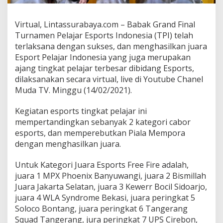
l
T
Virtual, Lintassurabaya.com – Babak Grand Final
u
r
Turnamen Pelajar Esports Indonesia (TPI) telah
n
terlaksana dengan sukses, dan menghasilkan juara
a
Esport Pelajar Indonesia yang juga merupakan
m
ajang tingkat pelajar terbesar dibidang Esports,
e
n
dilaksanakan secara virtual, live di Youtube Chanel
P
Muda TV. Minggu (14/02/2021).
e
l
Kegiatan esports tingkat pelajar ini
a
mempertandingkan sebanyak 2 kategori cabor
j
a
esports, dan memperebutkan Piala Mempora
r
dengan menghasilkan juara.
E
s
Untuk Kategori Juara Esports Free Fire adalah,
p
juara 1 MPX Phoenix Banyuwangi, juara 2 Bismillah
o
r
Juara Jakarta Selatan, juara 3 Kewerr Bocil Sidoarjo,
t
juara 4 WLA Syndrome Bekasi, juara peringkat 5
s
Soloco Bontang, juara peringkat 6 Tangerang
I
Squad Tangerang, jura peringkat 7 UPS Cirebon,
n