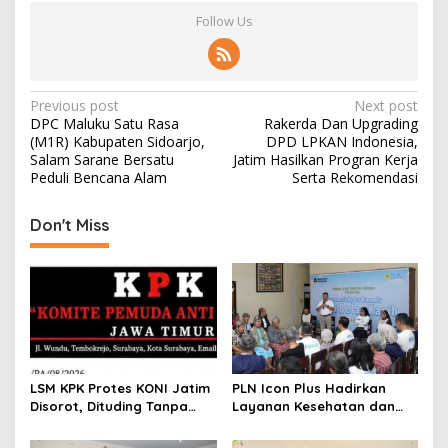
Follow Us
P
Previous post
Next post
DPC Maluku Satu Rasa
Rakerda Dan Upgrading
o
(M1R) Kabupaten Sidoarjo,
DPD LPKAN Indonesia,
s
Salam Sarane Bersatu
Jatim Hasilkan Progran Kerja
Peduli Bencana Alam
Serta Rekomendasi
t
n
Don't Miss
a
v
i
g
a
t
LSM KPK Protes KONI Jatim
PLN Icon Plus Hadirkan
Disorot, Dituding Tanpa
Layanan Kesehatan dan
i
Bukti
Bantuan Sosial bagi Lansia
o
di Rumah Belas Kasih