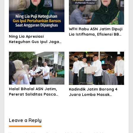
WFH Rabu ASN Jatim Dipuji
Lia Istifhama, Efisiensi BBM
Ning Lia Apresiasi
Jadi Sorotan
Keteguhan Gus Ipul Jaga
Program Sosial
Halal Bihalal ASN Jatim,
Kadindik Jatim Borong 4
Pererat Soliditas Pasca
Juara Lomba Masak
Lebaran
Ramadan
Leave a Reply