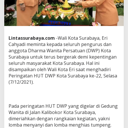
d
a
n
P
K
K
J
Lintassurabaya.com
-Wali Kota Surabaya, Eri
a
Cahyadi meminta kepada seluruh pengurus dan
d
i
anggota Dharma Wanita Persatuan (DWP) Kota
G
Surabaya untuk terus bergerak demi kepentingan
a
seluruh masyarakat Kota Surabaya. Hal ini
r
disampaikan oleh Wali Kota Eri saat menghadiri
d
Peringatan HUT DWP Kota Surabaya ke-22, Selasa
a
T
(7/12/2021).
e
r
d
e
Pada peringatan HUT DWP yang digelar di Gedung
p
a
Wanita di Jalan Kalibokor Kota Surabaya,
n
dimeriahkan dengan rangkaian kegiatan, yakni
M
lomba menyanyi dan lomba menghias tumpeng.
e