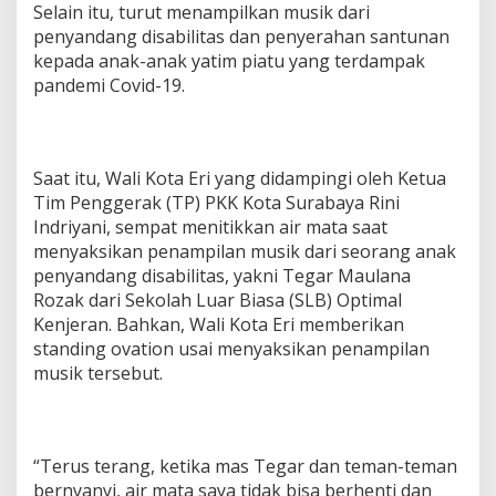
Selain itu, turut menampilkan musik dari
n
penyandang disabilitas dan penyerahan santunan
e
k
kepada anak-anak yatim piatu yang terdampak
a
pandemi Covid-19.
n
S
t
u
n
Saat itu, Wali Kota Eri yang didampingi oleh Ketua
t
Tim Penggerak (TP) PKK Kota Surabaya Rini
i
Indriyani, sempat menitikkan air mata saat
n
menyaksikan penampilan musik dari seorang anak
g
penyandang disabilitas, yakni Tegar Maulana
d
i
Rozak dari Sekolah Luar Biasa (SLB) Optimal
S
Kenjeran. Bahkan, Wali Kota Eri memberikan
u
standing ovation usai menyaksikan penampilan
r
musik tersebut.
a
b
a
y
a
“Terus terang, ketika mas Tegar dan teman-teman
bernyanyi, air mata saya tidak bisa berhenti dan