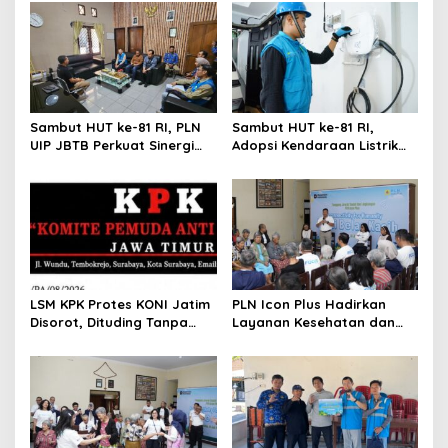
v
i
g
a
t
Sambut HUT ke-81 RI, PLN
Sambut HUT ke-81 RI,
UIP JBTB Perkuat Sinergi
Adopsi Kendaraan Listrik
i
dengan Balai Taman
Tumbuh, 21.865 Pelanggan
o
Nasional Baluran
Baru Gunakan Home
Charging Services PLN
n
LSM KPK Protes KONI Jatim
PLN Icon Plus Hadirkan
Disorot, Dituding Tanpa
Layanan Kesehatan dan
Bukti
Bantuan Sosial bagi Lansia
di Rumah Belas Kasih