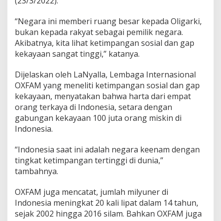
(23/3/2022).
K
a
“Negara ini memberi ruang besar kepada Oligarki,
r
bukan kepada rakyat sebagai pemilik negara.
e
Akibatnya, kita lihat ketimpangan sosial dan gap
n
a
kekayaan sangat tinggi,” katanya.
O
l
Dijelaskan oleh LaNyalla, Lembaga Internasional
i
OXFAM yang meneliti ketimpangan sosial dan gap
g
kekayaan, menyatakan bahwa harta dari empat
a
r
orang terkaya di Indonesia, setara dengan
k
gabungan kekayaan 100 juta orang miskin di
i
Indonesia.
D
i
“Indonesia saat ini adalah negara keenam dengan
b
e
tingkat ketimpangan tertinggi di dunia,”
r
tambahnya.
i
R
OXFAM juga mencatat, jumlah milyuner di
u
Indonesia meningkat 20 kali lipat dalam 14 tahun,
a
n
sejak 2002 hingga 2016 silam. Bahkan OXFAM juga
g