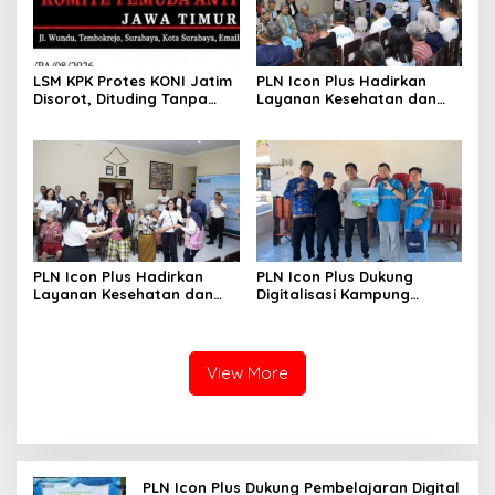
LSM KPK Protes KONI Jatim
PLN Icon Plus Hadirkan
Disorot, Dituding Tanpa
Layanan Kesehatan dan
Bukti
Bantuan Sosial bagi Lansia
di Rumah Belas Kasih
PLN Icon Plus Hadirkan
PLN Icon Plus Dukung
Layanan Kesehatan dan
Digitalisasi Kampung
Bantuan Sosial bagi Lansia
Nelayan melalui Internet
Gratis di Desa Nelayan
Rajatama
View More
PLN Icon Plus Dukung Pembelajaran Digital