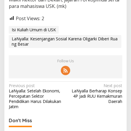
para mahasiswa USK. (mk)
Post Views:
2
Isi Kuliah Umum di USK
LaNyalla: Kesenjangan Sosial Karena Oligarki Diberi Rua
ng Besar
Follow Us
P
Previous post
Next post
LaNyalla: Setelah Ekonomi,
LaNyalla Berharap Konsep
o
Percepatan Sektor
4P Jadi RUU Kemakmuran
s
Pendidikan Harus Dilakukan
Daerah
Jatim
t
n
Don't Miss
a