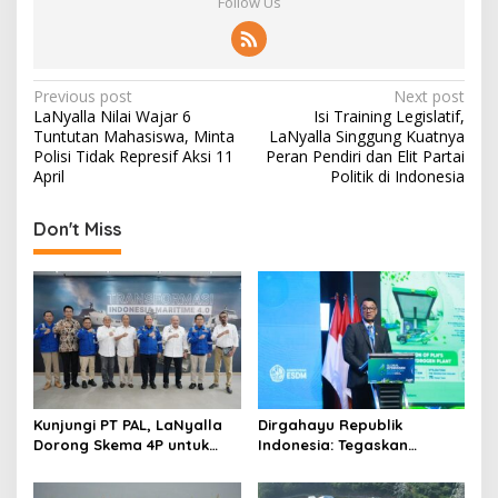
Follow Us
P
Previous post
Next post
LaNyalla Nilai Wajar 6
Isi Training Legislatif,
o
Tuntutan Mahasiswa, Minta
LaNyalla Singgung Kuatnya
s
Polisi Tidak Represif Aksi 11
Peran Pendiri dan Elit Partai
April
Politik di Indonesia
t
n
Don't Miss
a
v
i
g
a
t
Kunjungi PT PAL, LaNyalla
Dirgahayu Republik
i
Dorong Skema 4P untuk
Indonesia: Tegaskan
Wujudkan TKDN Maritim
Komitmen PLN Bangun
o
Nasional
Ekosistem Hidrogen