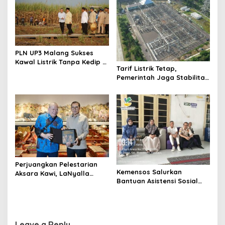
n
Nasional
PLN UP3 Malang Sukses
Kawal Listrik Tanpa Kedip di
Tarif Listrik Tetap,
Kunker Presiden
Pemerintah Jaga Stabilitas
Ekonomi Kuartal III 2026
Perjuangkan Pelestarian
Kemensos Salurkan
Aksara Kawi, LaNyalla
Bantuan Asistensi Sosial
Temui Fadli Zon
untuk Rehabilitasi Narkoba
di LRPPN-BI Surabaya
Leave a Reply