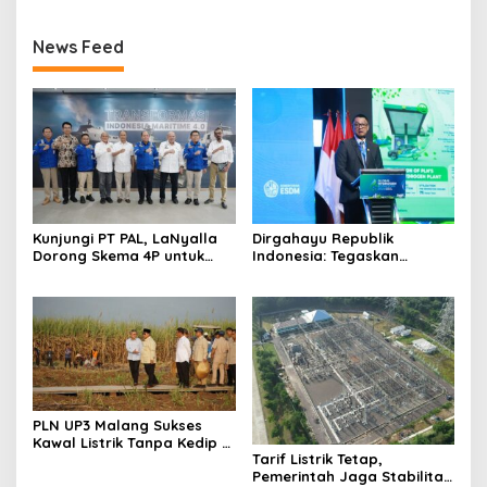
News Feed
Kunjungi PT PAL, LaNyalla
Dirgahayu Republik
Dorong Skema 4P untuk
Indonesia: Tegaskan
Wujudkan TKDN Maritim
Komitmen PLN Bangun
Nasional
Ekosistem Hidrogen
Nasional
PLN UP3 Malang Sukses
Kawal Listrik Tanpa Kedip di
Tarif Listrik Tetap,
Kunker Presiden
Pemerintah Jaga Stabilitas