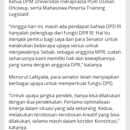
Ketua DPM Universitas Indraprasta PGRI Usman
b
Ohoiwuy, serta Mahasiswa Peserta Training
a
Legislatif.
n
S
a
“Hingga hari ini, masih ada pendapat bahwa DPD RI
m
hanyalah pelengkap dari fungsi DPR RI. Hal itu
a
menjadi pemicu bagi saya dan para Senator untuk
melakukan beberapa upaya serius untuk
menjawabnya. Sebab, sebagai anggota MPR, sudah
seharusnya kami memiliki hak dan kewajibannya
yang sama dengan anggota DPR,” katanya.
Menurut LaNyalla, para senator telah menyiapkan
berbagai upaya untuk memperkuat fungsi DPD.
“Untuk upaya jangka pendek, hanya bisa dilakukan
dengan dua pendekatan. Pertama optimalisasi
kinerja dalam situasi yang ada sekarang. Kedua,
melakukan terobosan-terobosan kreatif yang bisa
dilakukan, selama masih dalam koridor Konstitusi,”
katanya.