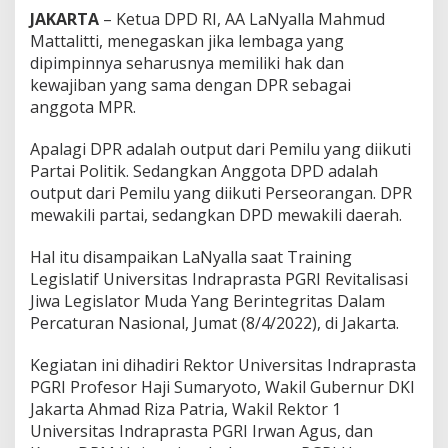
h
JAKARTA
– Ketua DPD RI, AA LaNyalla Mahmud
a
Mattalitti, menegaskan jika lembaga yang
r
dipimpinnya seharusnya memiliki hak dan
u
kewajiban yang sama dengan DPR sebagai
s
n
anggota MPR.
y
a
Apalagi DPR adalah output dari Pemilu yang diikuti
P
Partai Politik. Sedangkan Anggota DPD adalah
u
output dari Pemilu yang diikuti Perseorangan. DPR
n
y
mewakili partai, sedangkan DPD mewakili daerah.
a
H
Hal itu disampaikan LaNyalla saat Training
a
Legislatif Universitas Indraprasta PGRI Revitalisasi
k
Jiwa Legislator Muda Yang Berintegritas Dalam
d
a
Percaturan Nasional, Jumat (8/4/2022), di Jakarta.
n
K
Kegiatan ini dihadiri Rektor Universitas Indraprasta
e
PGRI Profesor Haji Sumaryoto, Wakil Gubernur DKI
w
Jakarta Ahmad Riza Patria, Wakil Rektor 1
a
j
Universitas Indraprasta PGRI Irwan Agus, dan
i