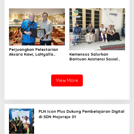
Ekonomi Kuartal III 2026
Perjuangkan Pelestarian
Kemensos Salurkan
Aksara Kawi, LaNyalla
Bantuan Asistensi Sosial
Temui Fadli Zon
untuk Rehabilitasi Narkoba
di LRPPN-BI Surabaya
View More
PLN Icon Plus Dukung Pembelajaran Digital
di SDN Mojorejo 01