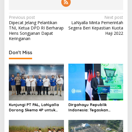
P
Previous post
Next post
Dipecat Jelang Pelantikan
LaNyalla Minta Pemerintah
o
TNI, Ketua DPD RI Berharap
Segera Beri Kepastian Kuota
s
Hens Songjanan Dapat
Haji 2022
Keringanan
t
n
Don't Miss
a
v
i
g
a
t
Kunjungi PT PAL, LaNyalla
Dirgahayu Republik
i
Dorong Skema 4P untuk
Indonesia: Tegaskan
Wujudkan TKDN Maritim
Komitmen PLN Bangun
o
Nasional
Ekosistem Hidrogen
n
Nasional