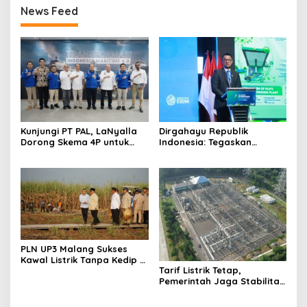
News Feed
Kunjungi PT PAL, LaNyalla
Dirgahayu Republik
Dorong Skema 4P untuk
Indonesia: Tegaskan
Wujudkan TKDN Maritim
Komitmen PLN Bangun
Nasional
Ekosistem Hidrogen
Nasional
PLN UP3 Malang Sukses
Kawal Listrik Tanpa Kedip di
Tarif Listrik Tetap,
Kunker Presiden
Pemerintah Jaga Stabilitas
Ekonomi Kuartal III 2026