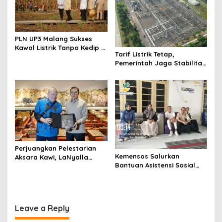
PLN UP3 Malang Sukses
Kawal Listrik Tanpa Kedip di
Tarif Listrik Tetap,
Kunker Presiden
Pemerintah Jaga Stabilitas
Ekonomi Kuartal III 2026
Perjuangkan Pelestarian
Kemensos Salurkan
Aksara Kawi, LaNyalla
Bantuan Asistensi Sosial
Temui Fadli Zon
untuk Rehabilitasi Narkoba
di LRPPN-BI Surabaya
Leave a Reply