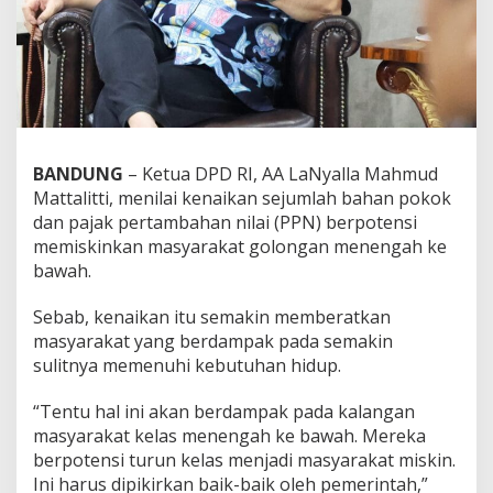
k
a
n
B
a
h
a
n
BANDUNG
– Ketua DPD RI, AA LaNyalla Mahmud
P
o
Mattalitti, menilai kenaikan sejumlah bahan pokok
k
dan pajak pertambahan nilai (PPN) berpotensi
o
memiskinkan masyarakat golongan menengah ke
k
bawah.
d
a
n
Sebab, kenaikan itu semakin memberatkan
P
masyarakat yang berdampak pada semakin
P
sulitnya memenuhi kebutuhan hidup.
N
B
“Tentu hal ini akan berdampak pada kalangan
e
r
masyarakat kelas menengah ke bawah. Mereka
p
berpotensi turun kelas menjadi masyarakat miskin.
o
Ini harus dipikirkan baik-baik oleh pemerintah,”
t