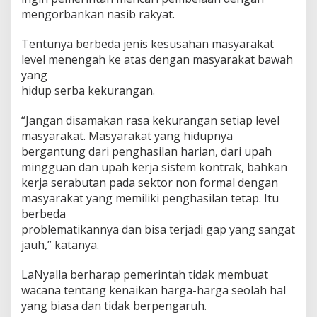
g
mengorbankan nasib rakyat.
a
h
Tentunya berbeda jenis kesusahan masyarakat
k
level menengah ke atas dengan masyarakat bawah
e
yang
B
a
hidup serba kekurangan.
w
a
“Jangan disamakan rasa kekurangan setiap level
h
masyarakat. Masyarakat yang hidupnya
bergantung dari penghasilan harian, dari upah
mingguan dan upah kerja sistem kontrak, bahkan
kerja serabutan pada sektor non formal dengan
masyarakat yang memiliki penghasilan tetap. Itu
berbeda
problematikannya dan bisa terjadi gap yang sangat
jauh,” katanya.
LaNyalla berharap pemerintah tidak membuat
wacana tentang kenaikan harga-harga seolah hal
yang biasa dan tidak berpengaruh.