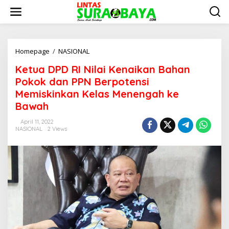
S
k
i
p
t
o
Homepage
/
NASIONAL
K
c
e
Ketua DPD RI Nilai Kenaikan Bahan
o
t
n
u
Pokok dan PPN Berpotensi
t
a
Memiskinkan Kelas Menengah ke
e
D
Bawah
n
P
t
D
April 11, 2022
R
NASIONAL
2 Views
I
N
i
l
a
i
K
e
n
a
i