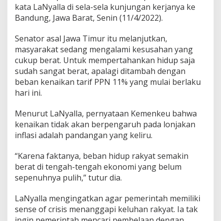
kata LaNyalla di sela-sela kunjungan kerjanya ke
e
n
Bandung, Jawa Barat, Senin (11/4/2022).
s
i
Senator asal Jawa Timur itu melanjutkan,
M
masyarakat sedang mengalami kesusahan yang
e
cukup berat. Untuk mempertahankan hidup saja
m
i
sudah sangat berat, apalagi ditambah dengan
s
beban kenaikan tarif PPN 11% yang mulai berlaku
k
hari ini.
i
n
Menurut LaNyalla, pernyataan Kemenkeu bahwa
k
a
kenaikan tidak akan berpengaruh pada lonjakan
n
inflasi adalah pandangan yang keliru.
K
e
“Karena faktanya, beban hidup rakyat semakin
l
berat di tengah-tengah ekonomi yang belum
a
s
sepenuhnya pulih,” tutur dia.
M
e
LaNyalla mengingatkan agar pemerintah memiliki
n
sense of crisis menanggapi keluhan rakyat. Ia tak
e
ingin pemerintah mencari pembelaan dengan
n