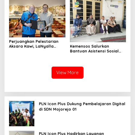
Perjuangkan Pelestarian
Kemensos Salurkan
Aksara Kawi, LaNyalla
Bantuan Asistensi Sosial
Temui Fadli Zon
untuk Rehabilitasi Narkoba
di LRPPN-BI Surabaya
View More
PLN Icon Plus Dukung Pembelajaran Digital
di SDN Mojorejo 01
PLN Icon Plus Hadirkan Layanan