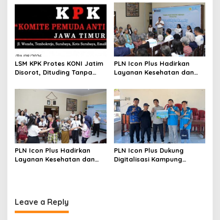
n
Nasional Baluran
Baru Gunakan Home
Charging Services PLN
LSM KPK Protes KONI Jatim
PLN Icon Plus Hadirkan
Disorot, Dituding Tanpa
Layanan Kesehatan dan
Bukti
Bantuan Sosial bagi Lansia
di Rumah Belas Kasih
PLN Icon Plus Hadirkan
PLN Icon Plus Dukung
Layanan Kesehatan dan
Digitalisasi Kampung
Bantuan Sosial bagi Lansia
Nelayan melalui Internet
Gratis di Desa Nelayan
Rajatama
Leave a Reply