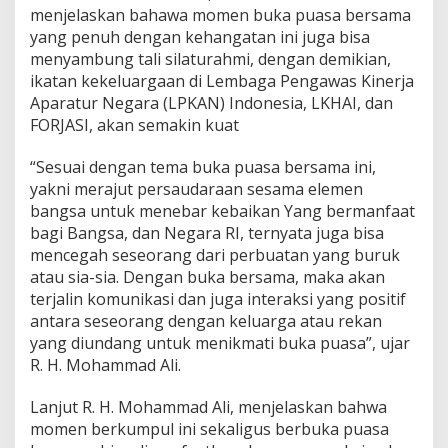
menjelaskan bahawa momen buka puasa bersama
s
i
yang penuh dengan kehangatan ini juga bisa
a
menyambung tali silaturahmi, dengan demikian,
,
ikatan kekeluargaan di Lembaga Pengawas Kinerja
L
Aparatur Negara (LPKAN) Indonesia, LKHAI, dan
K
H
FORJASI, akan semakin kuat
A
I
“Sesuai dengan tema buka puasa bersama ini,
,
yakni merajut persaudaraan sesama elemen
d
bangsa untuk menebar kebaikan Yang bermanfaat
a
n
bagi Bangsa, dan Negara RI, ternyata juga bisa
F
mencegah seseorang dari perbuatan yang buruk
O
atau sia-sia. Dengan buka bersama, maka akan
R
terjalin komunikasi dan juga interaksi yang positif
J
antara seseorang dengan keluarga atau rekan
A
S
yang diundang untuk menikmati buka puasa”, ujar
I
R. H. Mohammad Ali.
Lanjut R. H. Mohammad Ali, menjelaskan bahwa
momen berkumpul ini sekaligus berbuka puasa