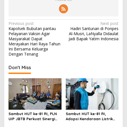
P
Previous post
Next post
Kapolsek Bubutan pantau
Hadiri Santunan di Ponpes
o
Pelayanan Vaksin Agar
Al-Musri, LaNyalla Didaulat
s
Masyarakat Dapat
Jadi Bapak Yatim Indonesia
Merayakan Hari Raya Tahun
t
Ini Bersama Keluarga
Dengan Tenang
n
a
Don't Miss
v
i
g
a
t
i
Sambut HUT ke-81 RI, PLN
Sambut HUT ke-81 RI,
o
UIP JBTB Perkuat Sinergi
Adopsi Kendaraan Listrik
dengan Balai Taman
Tumbuh, 21.865 Pelanggan