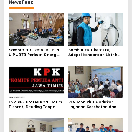
News Feed
Sambut HUT ke-81 RI, PLN
Sambut HUT ke-81 RI,
UIP JBTB Perkuat Sinergi
Adopsi Kendaraan Listrik
dengan Balai Taman
Tumbuh, 21.865 Pelanggan
Nasional Baluran
Baru Gunakan Home
Charging Services PLN
LSM KPK Protes KONI Jatim
PLN Icon Plus Hadirkan
Disorot, Dituding Tanpa
Layanan Kesehatan dan
Bukti
Bantuan Sosial bagi Lansia
di Rumah Belas Kasih