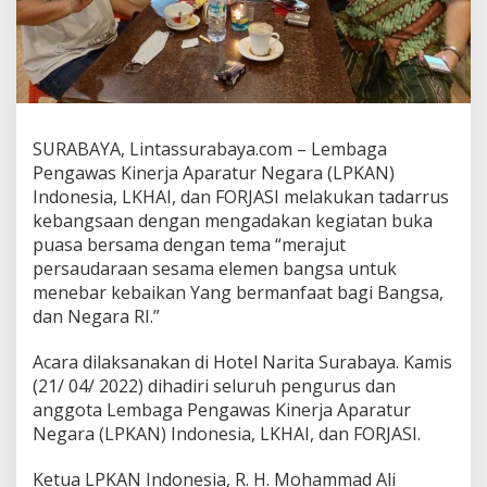
n
B
u
k
b
e
r
SURABAYA, Lintassurabaya.com – Lembaga
B
e
Pengawas Kinerja Aparatur Negara (LPKAN)
r
Indonesia, LKHAI, dan FORJASI melakukan tadarrus
s
kebangsaan dengan mengadakan kegiatan buka
a
puasa bersama dengan tema “merajut
m
persaudaraan sesama elemen bangsa untuk
a
L
menebar kebaikan Yang bermanfaat bagi Bangsa,
P
dan Negara RI.”
K
A
Acara dilaksanakan di Hotel Narita Surabaya. Kamis
N
(21/ 04/ 2022) dihadiri seluruh pengurus dan
I
n
anggota Lembaga Pengawas Kinerja Aparatur
d
Negara (LPKAN) Indonesia, LKHAI, dan FORJASI.
o
n
Ketua LPKAN Indonesia, R. H. Mohammad Ali
e