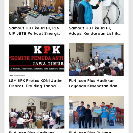
i
g
a
t
Sambut HUT ke-81 RI, PLN
Sambut HUT ke-81 RI,
UIP JBTB Perkuat Sinergi
Adopsi Kendaraan Listrik
i
dengan Balai Taman
Tumbuh, 21.865 Pelanggan
o
Nasional Baluran
Baru Gunakan Home
Charging Services PLN
n
LSM KPK Protes KONI Jatim
PLN Icon Plus Hadirkan
Disorot, Dituding Tanpa
Layanan Kesehatan dan
Bukti
Bantuan Sosial bagi Lansia
di Rumah Belas Kasih
PLN Icon Plus Hadirkan
PLN Icon Plus Dukung