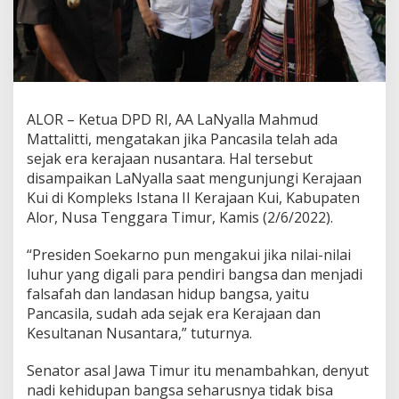
a
N
y
a
l
l
a
ALOR – Ketua DPD RI, AA LaNyalla Mahmud
T
Mattalitti, mengatakan jika Pancasila telah ada
e
g
sejak era kerajaan nusantara. Hal tersebut
a
disampaikan LaNyalla saat mengunjungi Kerajaan
s
Kui di Kompleks Istana II Kerajaan Kui, Kabupaten
k
Alor, Nusa Tenggara Timur, Kamis (2/6/2022).
a
n
P
“Presiden Soekarno pun mengakui jika nilai-nilai
a
luhur yang digali para pendiri bangsa dan menjadi
n
falsafah dan landasan hidup bangsa, yaitu
c
Pancasila, sudah ada sejak era Kerajaan dan
a
Kesultanan Nusantara,” tuturnya.
s
i
l
Senator asal Jawa Timur itu menambahkan, denyut
a
nadi kehidupan bangsa seharusnya tidak bisa
S