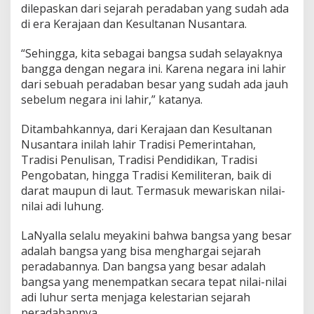
dilepaskan dari sejarah peradaban yang sudah ada
u
di era Kerajaan dan Kesultanan Nusantara.
d
a
h
“Sehingga, kita sebagai bangsa sudah selayaknya
A
bangga dengan negara ini. Karena negara ini lahir
d
dari sebuah peradaban besar yang sudah ada jauh
a
sebelum negara ini lahir,” katanya.
S
e
j
Ditambahkannya, dari Kerajaan dan Kesultanan
a
Nusantara inilah lahir Tradisi Pemerintahan,
k
Tradisi Penulisan, Tradisi Pendidikan, Tradisi
E
Pengobatan, hingga Tradisi Kemiliteran, baik di
r
a
darat maupun di laut. Termasuk mewariskan nilai-
K
nilai adi luhung.
e
r
LaNyalla selalu meyakini bahwa bangsa yang besar
a
adalah bangsa yang bisa menghargai sejarah
j
a
peradabannya. Dan bangsa yang besar adalah
a
bangsa yang menempatkan secara tepat nilai-nilai
n
adi luhur serta menjaga kelestarian sejarah
N
peradabannya.
u