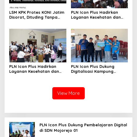
LSM KPK Protes KONI Jatim
PLN Icon Plus Hadirkan
Disorot, Dituding Tanpa
Layanan Kesehatan dan
Bukti
Bantuan Sosial bagi Lansia
di Rumah Belas Kasih
PLN Icon Plus Hadirkan
PLN Icon Plus Dukung
Layanan Kesehatan dan
Digitalisasi Kampung
Bantuan Sosial bagi Lansia
Nelayan melalui Internet
Gratis di Desa Nelayan
Rajatama
View More
PLN Icon Plus Dukung Pembelajaran Digital
di SDN Mojorejo 01