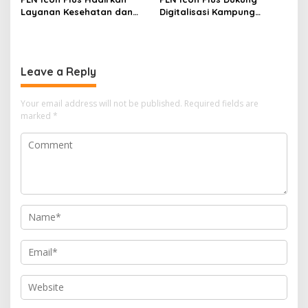
Layanan Kesehatan dan
Digitalisasi Kampung
Bantuan Sosial bagi Lansia
Nelayan melalui Internet
Gratis di Desa Nelayan
Rajatama
Leave a Reply
Your email address will not be published.
Required fields are
marked
*