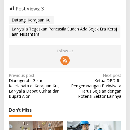
Post Views:
3
Datangi Kerajaan Kui
LaNyalla Tegaskan Pancasila Sudah Ada Sejak Era Keraj
aan Nusantara
Follow Us
P
Previous post
Next post
Dianugerahi Gelar
Ketua DPD RI:
o
Kaletabata di Kerajaan Kui,
Pengembangan Pariwisata
s
LaNyalla Dapat Curhat dari
Harus Sejalan dengan
Bupati Alor
Potensi Sektor Lainnya
t
n
Don't Miss
a
v