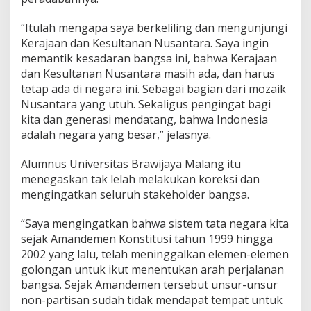
s
a
“Itulah mengapa saya berkeliling dan mengunjungi
n
Kerajaan dan Kesultanan Nusantara. Saya ingin
t
memantik kesadaran bangsa ini, bahwa Kerajaan
a
dan Kesultanan Nusantara masih ada, dan harus
r
a
tetap ada di negara ini. Sebagai bagian dari mozaik
Nusantara yang utuh. Sekaligus pengingat bagi
kita dan generasi mendatang, bahwa Indonesia
adalah negara yang besar,” jelasnya.
Alumnus Universitas Brawijaya Malang itu
menegaskan tak lelah melakukan koreksi dan
mengingatkan seluruh stakeholder bangsa.
“Saya mengingatkan bahwa sistem tata negara kita
sejak Amandemen Konstitusi tahun 1999 hingga
2002 yang lalu, telah meninggalkan elemen-elemen
golongan untuk ikut menentukan arah perjalanan
bangsa. Sejak Amandemen tersebut unsur-unsur
non-partisan sudah tidak mendapat tempat untuk