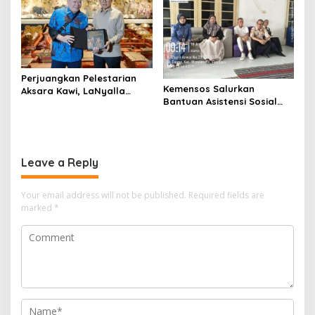
Perjuangkan Pelestarian
Kemensos Salurkan
Aksara Kawi, LaNyalla
Bantuan Asistensi Sosial
Temui Fadli Zon
untuk Rehabilitasi Narkoba
di LRPPN-BI Surabaya
Leave a Reply
Your email address will not be published.
Required fields are
marked
*