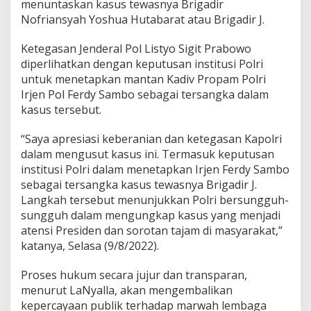
menuntaskan kasus tewasnya Brigadir
i
Nofriansyah Yoshua Hutabarat atau Brigadir J.
a
s
i
Ketegasan Jenderal Pol Listyo Sigit Prabowo
S
diperlihatkan dengan keputusan institusi Polri
i
untuk menetapkan mantan Kadiv Propam Polri
k
Irjen Pol Ferdy Sambo sebagai tersangka dalam
a
kasus tersebut.
p
T
e
“Saya apresiasi keberanian dan ketegasan Kapolri
g
dalam mengusut kasus ini. Termasuk keputusan
a
institusi Polri dalam menetapkan Irjen Ferdy Sambo
s
sebagai tersangka kasus tewasnya Brigadir J.
K
a
Langkah tersebut menunjukkan Polri bersungguh-
p
sungguh dalam mengungkap kasus yang menjadi
o
atensi Presiden dan sorotan tajam di masyarakat,”
l
katanya, Selasa (9/8/2022).
r
i
Proses hukum secara jujur dan transparan,
menurut LaNyalla, akan mengembalikan
kepercayaan publik terhadap marwah lembaga