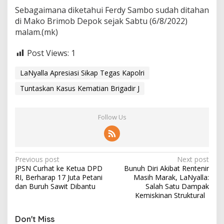
Sebagaimana diketahui Ferdy Sambo sudah ditahan
di Mako Brimob Depok sejak Sabtu (6/8/2022)
malam.(mk)
Post Views:
1
LaNyalla Apresiasi Sikap Tegas Kapolri
Tuntaskan Kasus Kematian Brigadir J
Follow Us
P
Previous post
Next post
JPSN Curhat ke Ketua DPD
Bunuh Diri Akibat Rentenir
o
RI, Berharap 17 Juta Petani
Masih Marak, LaNyalla:
s
dan Buruh Sawit Dibantu
Salah Satu Dampak
Kemiskinan Struktural
t
n
Don't Miss