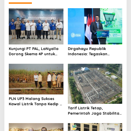
a
v
i
g
a
t
Kunjungi PT PAL, LaNyalla
Dirgahayu Republik
i
Dorong Skema 4P untuk
Indonesia: Tegaskan
Wujudkan TKDN Maritim
Komitmen PLN Bangun
o
Nasional
Ekosistem Hidrogen
n
Nasional
PLN UP3 Malang Sukses
Kawal Listrik Tanpa Kedip di
Tarif Listrik Tetap,
Kunker Presiden
Pemerintah Jaga Stabilitas
Ekonomi Kuartal III 2026