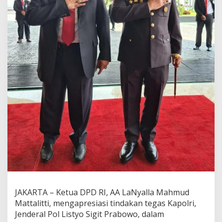
a
n
B
r
i
g
a
d
i
r
J
,
L
a
N
y
a
l
l
a
A
JAKARTA – Ketua DPD RI, AA LaNyalla Mahmud
p
r
Mattalitti, mengapresiasi tindakan tegas Kapolri,
e
Jenderal Pol Listyo Sigit Prabowo, dalam
s