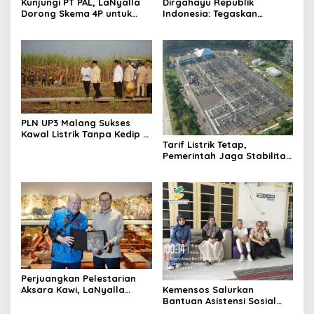
Kunjungi PT PAL, LaNyalla
Dirgahayu Republik
Dorong Skema 4P untuk
Indonesia: Tegaskan
Wujudkan TKDN Maritim
Komitmen PLN Bangun
Nasional
Ekosistem Hidrogen
Nasional
PLN UP3 Malang Sukses
Kawal Listrik Tanpa Kedip di
Tarif Listrik Tetap,
Kunker Presiden
Pemerintah Jaga Stabilitas
Ekonomi Kuartal III 2026
Perjuangkan Pelestarian
Kemensos Salurkan
Aksara Kawi, LaNyalla
Bantuan Asistensi Sosial
Temui Fadli Zon
untuk Rehabilitasi Narkoba