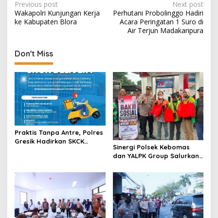
P
Previous post
Next post
Wakapolri Kunjungan Kerja
Perhutani Probolinggo Hadiri
o
ke Kabupaten Blora
Acara Peringatan 1 Suro di
s
Air Terjun Madakaripura
t
Don't Miss
n
a
v
i
g
a
Praktis Tanpa Antre, Polres
t
Gresik Hadirkan SKCK
Sinergi Polsek Kebomas
Delivery Dokumen
i
dan YALPK Group Salurkan
Langsung Diantar ke
Sembako serta BBM Gratis
o
Rumah
untuk Ojol di Gresik
n