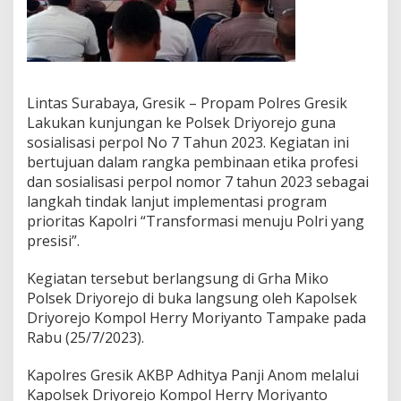
b
i
n
a
a
n
Lintas Surabaya, Gresik – Propam Polres Gresik
E
Lakukan kunjungan ke Polsek Driyorejo guna
t
i
sosialisasi perpol No 7 Tahun 2023. Kegiatan ini
k
bertujuan dalam rangka pembinaan etika profesi
a
dan sosialisasi perpol nomor 7 tahun 2023 sebagai
P
langkah tindak lanjut implementasi program
r
prioritas Kapolri “Transformasi menuju Polri yang
o
f
presisi”.
e
s
Kegiatan tersebut berlangsung di Grha Miko
i
Polsek Driyorejo di buka langsung oleh Kapolsek
D
Driyorejo Kompol Herry Moriyanto Tampake pada
a
n
Rabu (25/7/2023).
S
o
Kapolres Gresik AKBP Adhitya Panji Anom melalui
s
Kapolsek Driyorejo Kompol Herry Moriyanto
i