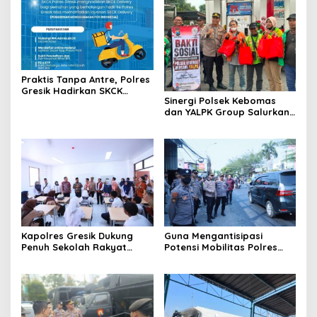
Praktis Tanpa Antre, Polres
Gresik Hadirkan SKCK
Sinergi Polsek Kebomas
Delivery Dokumen
dan YALPK Group Salurkan
Langsung Diantar ke
Sembako serta BBM Gratis
Rumah
untuk Ojol di Gresik
Kapolres Gresik Dukung
Guna Mengantisipasi
Penuh Sekolah Rakyat
Potensi Mobilitas Polres
Terintegrasi 1 untuk Perluas
Gresik Perketat
Akses Pendidikan
Pengamanan
Berkualitas