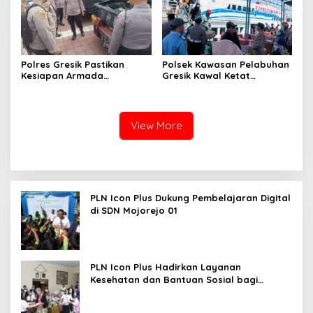
Polres Gresik Pastikan
Polsek Kawasan Pelabuhan
Kesiapan Armada
Gresik Kawal Ketat
Operasional Lewat
Kedatangan Ratusan
Supervisi Berkala Polda
Penumpang dari Bawean
Jatim
View More
PLN Icon Plus Dukung Pembelajaran Digital
di SDN Mojorejo 01
PLN Icon Plus Hadirkan Layanan
Kesehatan dan Bantuan Sosial bagi
Lansia