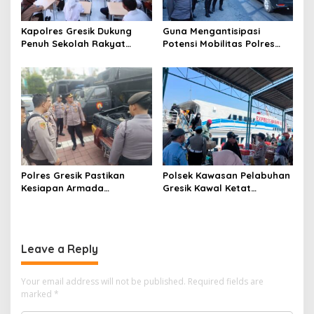
Kapolres Gresik Dukung
Guna Mengantisipasi
Penuh Sekolah Rakyat
Potensi Mobilitas Polres
Terintegrasi 1 untuk Perluas
Gresik Perketat
Akses Pendidikan
Pengamanan
Berkualitas
Polres Gresik Pastikan
Polsek Kawasan Pelabuhan
Kesiapan Armada
Gresik Kawal Ketat
Operasional Lewat
Kedatangan Ratusan
Supervisi Berkala Polda
Penumpang dari Bawean
Jatim
Leave a Reply
Your email address will not be published.
Required fields are
marked
*