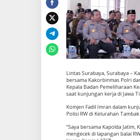
p
o
l
d
a
J
a
t
i
m
K
a
b
Lintas Surabaya, Surabaya – K
a
bersama Kakorbinmas Polri dan
h
Kepala Badan Pemeliharaan Ke
a
saat kunjungan kerja di Jawa T
r
k
a
Komjen Fadil Imran dalam kunju
m
Polisi RW di Kelurahan Tambak
T
i
“Saya bersama Kapolda Jatim, K
n
mengecek di lapangan balai RW
j
a