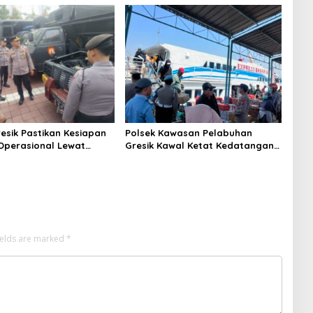
resik Pastikan Kesiapan
Polsek Kawasan Pelabuhan
perasional Lewat
Gresik Kawal Ketat Kedatangan
i Berkala Polda Jatim
Ratusan Penumpang dari
Bawean
ields are marked
*