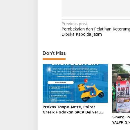
P
Previous post
Pembekalan dan Pelatihan Keteram
o
Dibuka Kapolda Jatim
s
t
Don't Miss
n
a
v
i
g
a
t
Praktis Tanpa Antre, Polres
i
Gresik Hadirkan SKCK Delivery
Sinergi 
Dokumen Langsung Diantar ke
o
YALPK Gr
Rumah
serta BBM