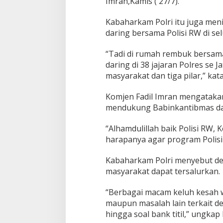
Imran,Kamis ( 27/7).
u
P
Kabaharkam Polri itu juga men
o
daring bersama Polisi RW di sel
l
i
s
“Tadi di rumah rembuk bersam
i
daring di 38 jajaran Polres se
R
masyarakat dan tiga pilar,” kat
W
d
Komjen Fadil Imran mengataka
i
S
mendukung Babinkantibmas da
u
r
“Alhamdulillah baik Polisi RW,
a
harapanya agar program Polisi 
b
a
Kabaharkam Polri menyebut de
y
a
masyarakat dapat tersalurkan.
“Berbagai macam keluh kesah 
maupun masalah lain terkait d
hingga soal bank titil,” ungkap 