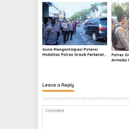
n
Gresik
Guna Mengantisipasi Potensi
Mobilitas Polres Gresik Perketat
Polres G
Pengamanan
Armada O
Supervis
Leave a Reply
Your email address will not be published.
Required f