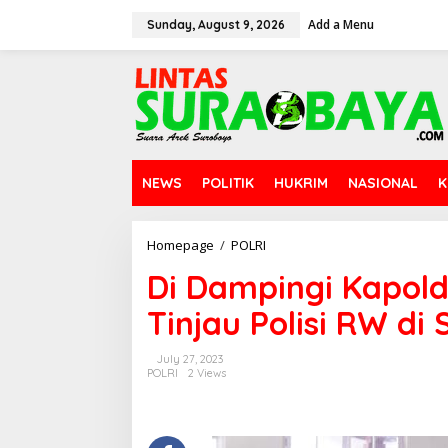
S
Add a Menu
k
Sunday, August 9, 2026
i
p
t
o
c
o
n
t
NEWS
POLITIK
HUKRIM
NASIONAL
K
e
n
t
Homepage
/
POLRI
D
i
Di Dampingi Kapol
D
a
Tinjau Polisi RW di
m
p
i
July 27, 2023
n
POLRI
2 Views
g
i
K
a