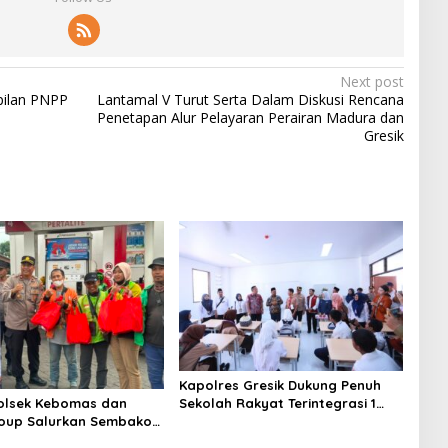
Next post
pilan PNPP
Lantamal V Turut Serta Dalam Diskusi Rencana
Penetapan Alur Pelayaran Perairan Madura dan
Gresik
Kapolres Gresik Dukung Penuh
Sekolah Rakyat Terintegrasi 1
Polsek Kebomas dan
untuk Perluas Akses Pendidikan
oup Salurkan Sembako
Berkualitas
 Gratis untuk Ojol di