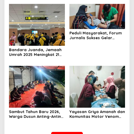
Peduli Masyarakat, Forum
Jurnalis Sukses Gelar
Khitanan Massal
Bandara Juanda, Jemaah
Umrah 2025 Meningkat 21
Persen
Sambut Tahun Baru 2026,
Yayasan Griya Amanah dan
Warga Dusun Anting-Anting
Komunitas Motor Venom
Desa Piyak Gelar
Gelar Sunat Massal Gratis
Istighosah Kebersamaan
untuk 73 Anak Dhuafa