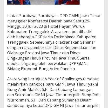
i
h
T
Lintas Surabaya, Surabaya – DPD GMNI Jawa Timur
e
k
menggelar Konferensi Daerah pada Sabtu 29-
a
Minggu 30 Juli 2023 di Hotel Hayam Wuruk
n
Kabupaten Trenggalek. Acara tersebut dihadiri
k
oleh beberapa OKP serta Forkopimda Kabupaten
a
Trenggalek. Sebeleumnya dilaksanakan Seminar
n
P
dengan narasumber dari Dinas Kepemudaan dan
e
Olahraga Provinsi Jawa Timur dan Dinas
n
Lingkungan Hidup Provinsi Jawa Timur. Serta
t
dibuka langsung oleh perwakilan DPP GMNI
i
n
Bidang Ekonomi Bung Arieo Pandiko.
g
n
Acara yang bertajuk A Year of Challenges tersebut
y
melahirkan nahkoda baru GMNI Jawa Timur yakni
a
Bung Amir Mahfut S.H. Dari Cabang Lamongan
L
o
dan Sekretaris GMNI Jawa Timur terpilih Bung Robi
y
Nurrohman, S.H. Dari Cabang Sumenep Dalam
a
sambutannya ketua DPD GMNI Jawa Timur terpilih
l