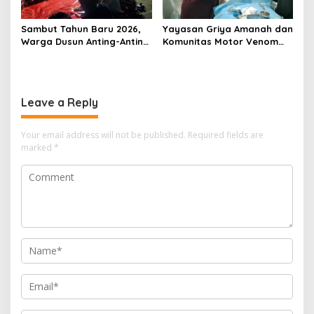
Sambut Tahun Baru 2026,
Yayasan Griya Amanah dan
Warga Dusun Anting-Anting
Komunitas Motor Venom
Desa Piyak Gelar
Gelar Sunat Massal Gratis
Istighosah Kebersamaan
untuk 73 Anak Dhuafa
Leave a Reply
Your email address will not be published.
Required fields are
marked
*