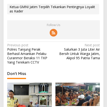
Ketua GMNI Jatim Terpilih Tekankan Pentingnya Loyalit
as Kader
Follow Us
P
Previous post
Next post
Polres Tanjung Perak
Salurkan 3 Juta Liter Air
o
Berhasil Amankan Pelaku
Bersih Untuk Warga Jatim,
s
Curanmor Beraksi 11 TKP
Akpol 95 Patria Tama
Yang Terekam CCTV
t
n
Don't Miss
a
v
i
g
a