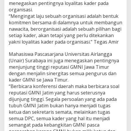
menegaskan pentingnya loyalitas kader pada
i
organisasi.
t
a
“Mengingat laju sebuah organisasi adalah bentuk
s
komitmen bersama di dalamnya untuk membangun
K
nawacita, berorganisasi adalah sebuah pilihan bagi
a
setiap kader, akan tetapi yang perlu ditekankan
d
e
yakni loyalitas kader pada organisasi.” Tegas Amir
r
Mahasiswa Pascasarjana Universitas Airlangga
(Unair) Surabaya ini juga menegaskan pentingnya
menjunjung tinggi reputasi GMNI Jawa Timur
dengan menjalin sinergitas semua pengurus dan
kader GMNI se Jawa Timur.
“Berbicara konferensi daerah maka berbicara soal
reputasi GMNI Jatim yang harus seterusnya
dijunjung tinggi. Segala persoalan yang ada pada
tubuh GMNI Jatim bukan hanya menjadi tugas
ketua dan sekretaris semata, melainkan tugas
semua DPC, semua kader yang hal itu menjadi
semangat pada kebangkitan GMNI pasca