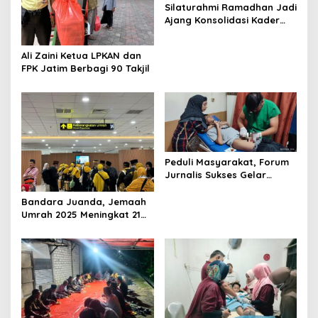
Silaturahmi Ramadhan Jadi
t
Ajang Konsolidasi Kader
i
Pemuda Pancasila
Surabaya
o
Ali Zaini Ketua LPKAN dan
FPK Jatim Berbagi 90 Takjil
n
Peduli Masyarakat, Forum
Jurnalis Sukses Gelar
Khitanan Massal
Bandara Juanda, Jemaah
Umrah 2025 Meningkat 21
Persen