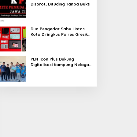
Disorot, Dituding Tanpa Bukti
Dua Pengedar Sabu Lintas
Kota Diringkus Polres Gresik
di Jalan Veteran
PLN Icon Plus Dukung
Digitalisasi Kampung Nelayan
melalui Internet Gratis di
Desa Nelayan Rajatama