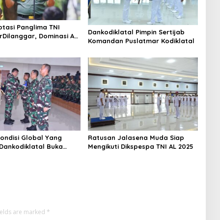
otasi Panglima TNI
Dankodiklatal Pimpin Sertijab
rDilanggar, Dominasi AD
Komandan Puslatmar Kodiklatal
egangan Internal
ondisi Global Yang
Ratusan Jalasena Muda Siap
 Dankodiklatal Buka
Mengikuti Dikspespa TNI AL 2025
lat TA. 2025
ields are marked
*