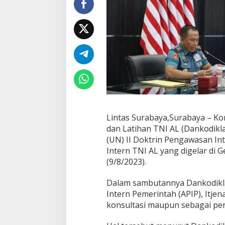
l
P
i
m
p
i
n
U
j
i
N
a
s
Lintas Surabaya,Surabaya – 
k
dan Latihan TNI AL (Dankodikla
a
(UN) II Doktrin Pengawasan In
h
Intern TNI AL yang digelar di
I
I
(9/8/2023).
D
o
Dalam sambutannya Dankodikl
k
Intern Pemerintah (APIP), Itjen
t
konsultasi maupun sebagai pen
r
i
n