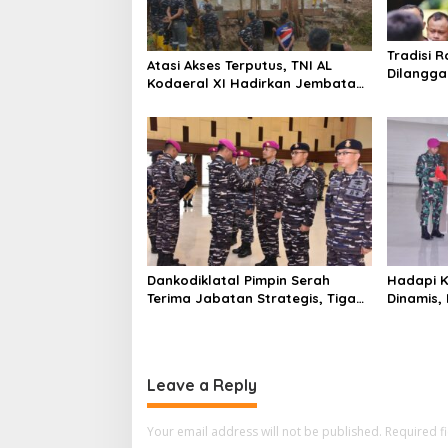
a
t
Tradisi R
Atasi Akses Terputus, TNI AL
i
Dilangga
Kodaeral XI Hadirkan Jembatan
Picu Ket
o
Demi Anak Sekolah dan Warga
Papua Selatan
n
Dankodiklatal Pimpin Serah
Hadapi K
Terima Jabatan Strategis, Tiga
Dinamis,
Pejabat Utama Berganti
Latsunas
Leave a Reply
Your email address will not be published.
Required f