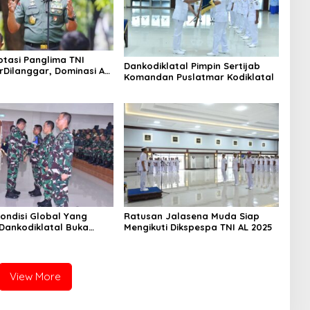
otasi Panglima TNI
Dankodiklatal Pimpin Sertijab
rDilanggar, Dominasi AD
Komandan Puslatmar Kodiklatal
egangan Internal
ondisi Global Yang
Ratusan Jalasena Muda Siap
 Dankodiklatal Buka
Mengikuti Dikspespa TNI AL 2025
lat TA. 2025
View More