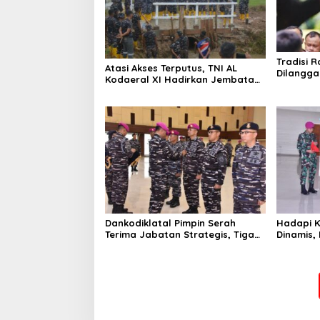
Tradisi R
Atasi Akses Terputus, TNI AL
Dilangga
Kodaeral XI Hadirkan Jembatan
Picu Ket
Demi Anak Sekolah dan Warga
Papua Selatan
Dankodiklatal Pimpin Serah
Hadapi K
Terima Jabatan Strategis, Tiga
Dinamis,
Pejabat Utama Berganti
Latsunas