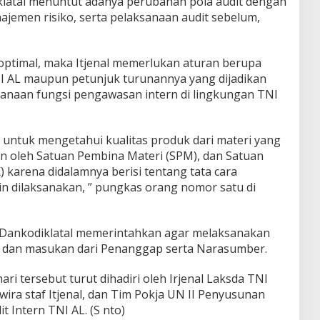
klatal menuntut adanya perubahan pola audit dengan
ajemen risiko, serta pelaksanaan audit sebelum,
 optimal, maka Itjenal memerlukan aturan berupa
I AL maupun petunjuk turunannya yang dijadikan
anaan fungsi pengawasan intern di lingkungan TNI
 untuk mengetahui kualitas produk dari materi yang
kan oleh Satuan Pembina Materi (SPM), dan Satuan
 karena didalamnya berisi tentang tata cara
 dilaksanakan, ” pungkas orang nomor satu di
, Dankodiklatal memerintahkan agar melaksanakan
n dan masukan dari Penanggap serta Narasumber.
ri tersebut turut dihadiri oleh Irjenal Laksda TNI
ira staf Itjenal, dan Tim Pokja UN II Penyusunan
 Intern TNI AL. (S nto)