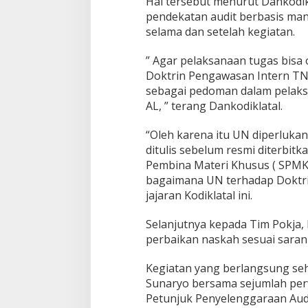
Hal tersebut menurut Dankodi
P
pendekatan audit berbasis man
e
selama dan setelah kegiatan.
n
g
” Agar pelaksanaan tugas bisa
a
w
Doktrin Pengawasan Intern TN
a
sebagai pedoman dalam pelaks
s
AL, ” terang Dankodiklatal.
a
n
“Oleh karena itu UN diperlukan
I
n
ditulis sebelum resmi diterbit
t
Pembina Materi Khusus ( SPMK)
e
bagaimana UN terhadap Doktrin
r
jajaran Kodiklatal ini.
n
T
N
Selanjutnya kepada Tim Pokja
I
perbaikan naskah sesuai sara
A
L
Kegiatan yang berlangsung seha
Sunaryo bersama sejumlah perw
Petunjuk Penyelenggaraan Audit