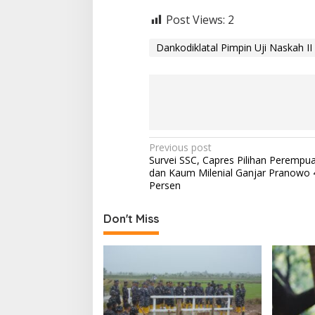
Post Views:
2
Dankodiklatal Pimpin Uji Naskah I
P
Previous post
Survei SSC, Capres Pilihan Perempua
o
dan Kaum Milenial Ganjar Pranowo 
s
Persen
t
Don't Miss
n
a
v
i
g