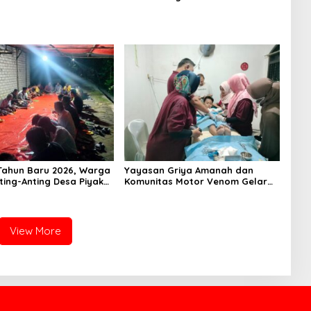
ahun Baru 2026, Warga
Yayasan Griya Amanah dan
ting-Anting Desa Piyak
Komunitas Motor Venom Gelar
tighosah Kebersamaan
Sunat Massal Gratis untuk 73
Anak Dhuafa
View More