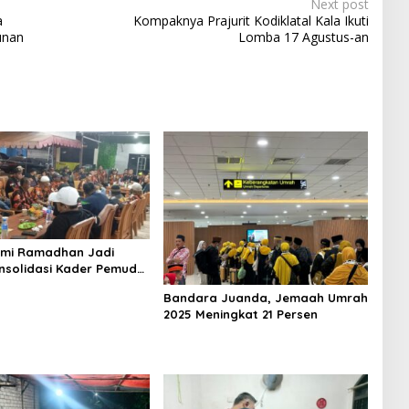
Next post
a
Kompaknya Prajurit Kodiklatal Kala Ikuti
unan
Lomba 17 Agustus-an
hmi Ramadhan Jadi
nsolidasi Kader Pemuda
a Surabaya
Bandara Juanda, Jemaah Umrah
2025 Meningkat 21 Persen