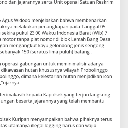
ono dan jajarannya serta Unit opsnal Satuan Reskrim
go Agus Widodo menjelaskan bahwa membenarkan
haknya melakukan penangkapan pada Tanggal 05
sekira pukul 23.00 Waktu Indonesia Barat (Wib) 7
da motor tanpa plat nomor di blok Lemah Bang Desa
engan mengangkut kayu gelondong jenis sengong
ebanyak 150 (seratus lima puluh) batang .
n operasi gabungan untuk meminimalisir adanya
ng dikawasan hutan khususnya wilayah Probolinggo.
bolinggo, dimana kelestarian hutan menjadikan icon
,”ujarnya.
terimakasih kepada Kapolsek yang terjun langsung
bungan beserta jajarannya yang telah membantu
olsek Kuripan menyampaikan bahwa pihaknya terus
as utamanya illegal logging harus dan wajib