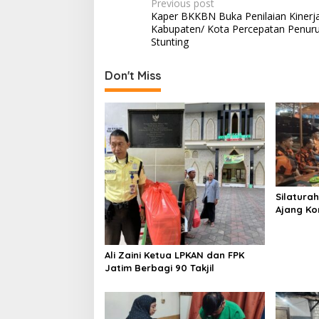
P
Previous post
Kaper BKKBN Buka Penilaian Kinerj
o
Kabupaten/ Kota Percepatan Penur
s
Stunting
t
Don't Miss
n
a
v
i
g
a
Silatura
t
Ajang Ko
i
Pancasil
o
Ali Zaini Ketua LPKAN dan FPK
n
Jatim Berbagi 90 Takjil