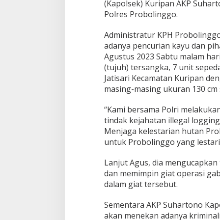
(Kapolsek) Kuripan AKP Suhart
b
Polres Probolinggo.
u
n
Administratur KPH Proboling
g
a
adanya pencurian kayu dan pi
n
Agustus 2023 Sabtu malam hari 
,
(tujuh) tersangka, 7 unit sepe
B
Jatisari Kecamatan Kuripan d
e
r
masing-masing ukuran 130 cm s
a
n
“Kami bersama Polri melakuka
t
tindak kejahatan illegal loggi
a
Menjaga kelestarian hutan Pro
s
I
untuk Probolinggo yang lestari
l
l
Lanjut Agus, dia mengucapkan 
e
dan memimpin giat operasi ga
g
dalam giat tersebut.
a
l
L
Sementara AKP Suhartono Kap
o
akan menekan adanya kriminalit
g