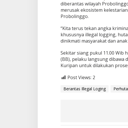
diberantas wilayah Probolinggo
i
merusak ekosistem kelestarian
n
g
Probolinggo.
“Kita terus tekan angka krimin
khususnya illegal logging, hut
dinikmati masyarakat dan anak 
Sekitar siang pukul 11.00 Wib
(BB), pelaku langsung dibawa 
Kuripan untuk dilakukan proses 
Post Views:
2
Berantas Illegal Loging
Perhuta