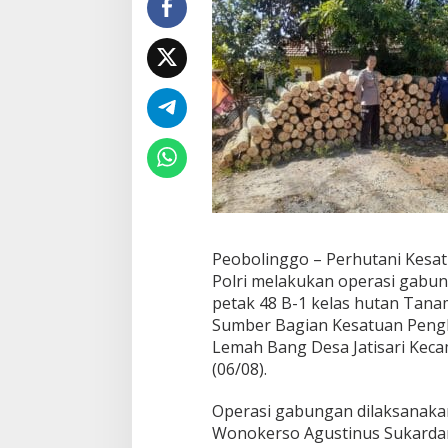
s
a
m
a
P
o
l
r
i
L
a
k
u
k
Peobolinggo – Perhutani Kes
a
Polri melakukan operasi gabun
n
petak 48 B-1 kelas hutan Tan
O
p
Sumber Bagian Kesatuan Peng
e
Lemah Bang Desa Jatisari Kec
r
(06/08).
a
s
Operasi gabungan dilaksanaka
i
G
Wonokerso Agustinus Sukardana
a