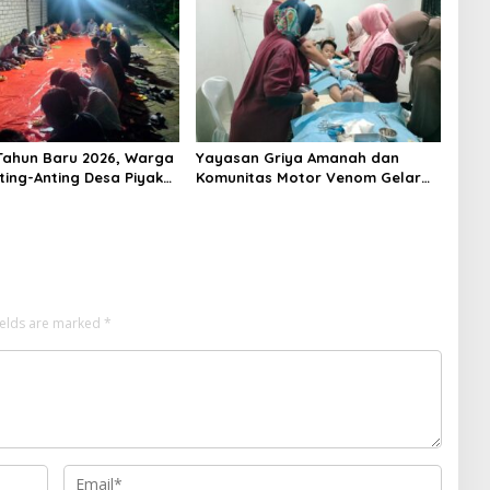
ahun Baru 2026, Warga
Yayasan Griya Amanah dan
ting-Anting Desa Piyak
Komunitas Motor Venom Gelar
tighosah Kebersamaan
Sunat Massal Gratis untuk 73
Anak Dhuafa
ields are marked
*