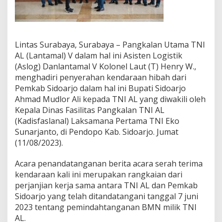
r
a
h
a
n
Lintas Surabaya, Surabaya – Pangkalan Utama TNI
K
AL (Lantamal) V dalam hal ini Asisten Logistik
e
(Aslog) Danlantamal V Kolonel Laut (T) Henry W.,
n
menghadiri penyerahan kendaraan hibah dari
d
a
Pemkab Sidoarjo dalam hal ini Bupati Sidoarjo
r
Ahmad Mudlor Ali kepada TNI AL yang diwakili oleh
a
Kepala Dinas Fasilitas Pangkalan TNI AL
a
(Kadisfaslanal) Laksamana Pertama TNI Eko
n
Sunarjanto, di Pendopo Kab. Sidoarjo. Jumat
H
i
(11/08/2023).
b
a
Acara penandatanganan berita acara serah terima
h
kendaraan kali ini merupakan rangkaian dari
D
perjanjian kerja sama antara TNI AL dan Pemkab
a
r
Sidoarjo yang telah ditandatangani tanggal 7 juni
i
2023 tentang pemindahtanganan BMN milik TNI
P
AL.
e