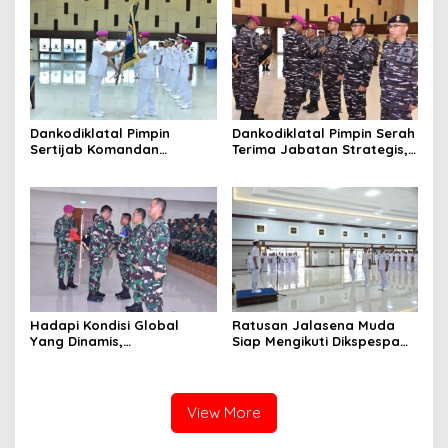
Selatan
Dankodiklatal Pimpin
Dankodiklatal Pimpin Serah
Sertijab Komandan
Terima Jabatan Strategis,
Puslatmar Kodiklatal
Tiga Pejabat Utama
Berganti
Hadapi Kondisi Global
Ratusan Jalasena Muda
Yang Dinamis,
Siap Mengikuti Dikspespa
Dankodiklatal Buka
TNI AL 2025
Latsunaslat TA. 2025
View More