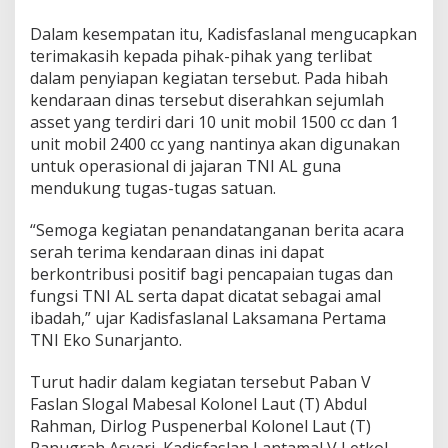
m
Dalam kesempatan itu, Kadisfaslanal mengucapkan
k
a
terimakasih kepada pihak-pihak yang terlibat
b
dalam penyiapan kegiatan tersebut. Pada hibah
S
kendaraan dinas tersebut diserahkan sejumlah
i
asset yang terdiri dari 10 unit mobil 1500 cc dan 1
d
o
unit mobil 2400 cc yang nantinya akan digunakan
a
untuk operasional di jajaran TNI AL guna
r
mendukung tugas-tugas satuan.
j
o
“Semoga kegiatan penandatanganan berita acara
K
e
serah terima kendaraan dinas ini dapat
p
berkontribusi positif bagi pencapaian tugas dan
a
fungsi TNI AL serta dapat dicatat sebagai amal
d
ibadah,” ujar Kadisfaslanal Laksamana Pertama
a
TNI Eko Sunarjanto.
T
N
I
Turut hadir dalam kegiatan tersebut Paban V
A
Faslan Slogal Mabesal Kolonel Laut (T) Abdul
L
Rahman, Dirlog Puspenerbal Kolonel Laut (T)