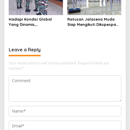
Hadapi Kondisi Global
Ratusan Jalasena Muda
Yang Dinamis,
Siap Mengikuti Dikspespa
Dankodiklatal Buka
TNI AL 2025
Latsunaslat TA. 2025
Leave a Reply
Your email address will not be published.
Required fields are
marked
*