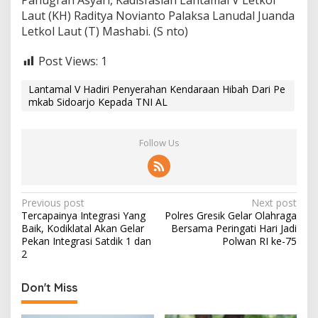
Panugrah Asyari, Kadisfaslan Lantamal V Letkol
Laut (KH) Raditya Novianto Palaksa Lanudal Juanda
Letkol Laut (T) Mashabi. (S nto)
Post Views:
1
Lantamal V Hadiri Penyerahan Kendaraan Hibah Dari Pe
mkab Sidoarjo Kepada TNI AL
Follow Us
P
Previous post
Next post
Tercapainya Integrasi Yang
Polres Gresik Gelar Olahraga
o
Baik, Kodiklatal Akan Gelar
Bersama Peringati Hari Jadi
s
Pekan Integrasi Satdik 1 dan
Polwan RI ke-75
2
t
n
Don't Miss
a