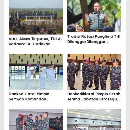
v
i
g
a
t
Tradisi Rotasi Panglima TNI
Atasi Akses Terputus, TNI AL
i
DilanggarDilanggar,
Kodaeral XI Hadirkan
Dominasi AD Picu
Jembatan Demi Anak
o
Ketegangan Internal
Sekolah dan Warga Papua
n
Selatan
Dankodiklatal Pimpin
Dankodiklatal Pimpin Serah
Sertijab Komandan
Terima Jabatan Strategis,
Puslatmar Kodiklatal
Tiga Pejabat Utama
Berganti