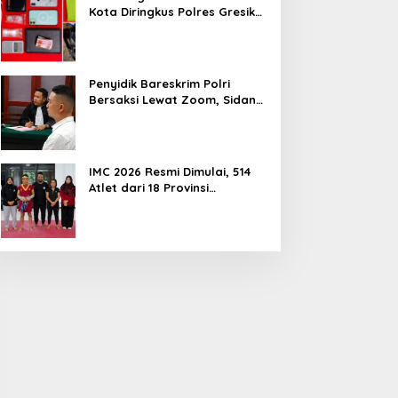
Kota Diringkus Polres Gresik
di Jalan Veteran
Penyidik Bareskrim Polri
Bersaksi Lewat Zoom, Sidang
Lanjutan Kosmetik Ilegal
Terdakwa Jefry
IMC 2026 Resmi Dimulai, 514
Atlet dari 18 Provinsi
Ramaikan Kejurnas Muaythai
Indonesia