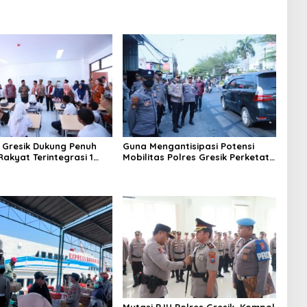
 Gresik Dukung Penuh
Guna Mengantisipasi Potensi
akyat Terintegrasi 1
Mobilitas Polres Gresik Perketat
rluas Akses Pendidikan
Pengamanan
tas