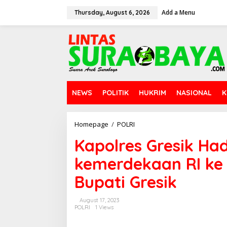
S
Add a Menu
k
Thursday, August 6, 2026
i
p
t
o
c
o
n
t
NEWS
POLITIK
HUKRIM
NASIONAL
K
e
n
t
Homepage
/
POLRI
K
a
Kapolres Gresik Ha
p
o
kemerdekaan RI ke
l
r
Bupati Gresik
e
s
G
August 17, 2023
r
POLRI
1 Views
e
s