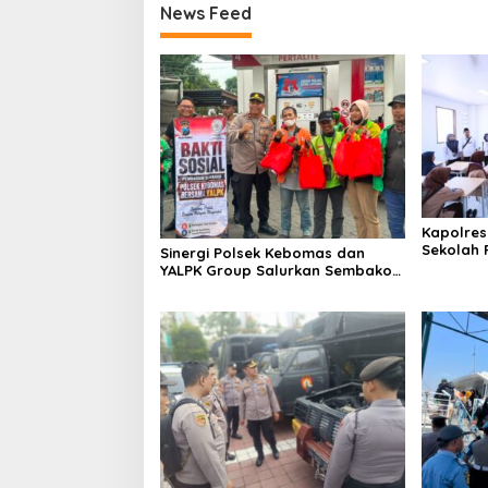
News Feed
Kapolres
Sekolah R
Sinergi Polsek Kebomas dan
untuk Pe
YALPK Group Salurkan Sembako
Berkuali
serta BBM Gratis untuk Ojol di
Gresik