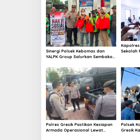
a
v
i
g
a
t
Kapolres
Sekolah R
Sinergi Polsek Kebomas dan
i
untuk Pe
YALPK Group Salurkan Sembako
o
Berkuali
serta BBM Gratis untuk Ojol di
Gresik
n
Polres Gresik Pastikan Kesiapan
Polsek K
Armada Operasional Lewat
Gresik K
Supervisi Berkala Polda Jatim
Ratusan