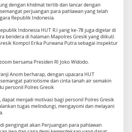
ng dengan khidmat tertib dan lancar dengan
ai semangat perjuangan para pahlawan yang telah
ara Republik Indonesia.
publik Indonesia HUT R.I yang ke-78 juga digelar di
ra bendera di halaman Mapolres Gresik yang diikuti
Gresik Kompol Erika Purwana Putra sebagai inspektur
 zoom bersama Presiden RI Joko Widodo.
 Panji Anom berharap, dengan upacara HUT
semangat patriotisme dan cinta tanah air semakin
du personil Polres Gresik
apat menjadi motivasi bagi personil Polres Gresik
jalankan tugas melindungi, mengayomi dan melayani
a.
adi pengingat akan Perjuangan para pahlawan
an jiwa dan raga demi kemerdekaan yang dapat