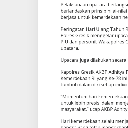
Pelaksanaan upacara berlangsu
k
a
berlandaskan prinsip nilai-nil
a
berjasa untuk kemerdekaan neg
n
R
Peringatan Hari Ulang Tahun Re
I
Polres Gresik menggelar upaca
k
e
PJU dan personil, Wakapolres 
7
upacara.
8
d
Upacara juga dilakukan secara
i
H
a
Kapolres Gresik AKBP Adhitya
l
Kemerdekaan RI yang Ke-78 ini 
a
tumbuh dalam diri setiap indivi
m
a
“Momentum hari kemerdekaan, d
n
K
untuk lebih presisi dalam men
a
masyarakat,” ucap AKBP Adhity
n
t
Hari kemerdekaan selalu menj
o
bangsa yang telah mengorbank
r