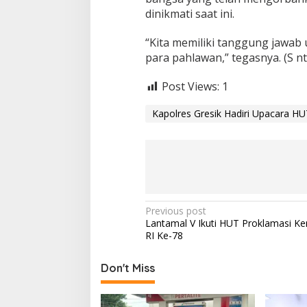
B
dinikmati saat ini.
u
p
“Kita memiliki tanggung jawab
a
para pahlawan,” tegasnya. (S nt
t
i
Post Views:
1
G
r
e
Kapolres Gresik Hadiri Upacara H
s
i
k
P
Previous post
Lantamal V Ikuti HUT Proklamasi K
o
RI Ke-78
s
t
Don't Miss
n