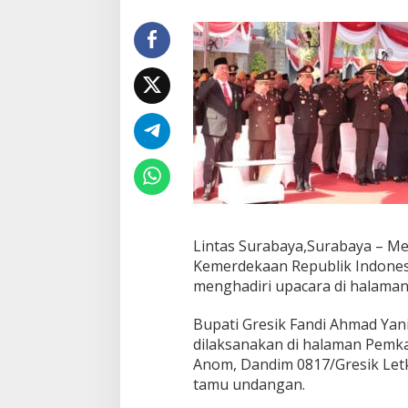
i
k
H
a
d
i
r
i
U
p
a
c
a
r
a
Lintas Surabaya,Surabaya – M
H
Kemerdekaan Republik Indonesi
U
menghadiri upacara di halaman 
T
k
Bupati Gresik Fandi Ahmad Yani
e
m
dilaksanakan di halaman Pemkab
e
Anom, Dandim 0817/Gresik Letk
r
tamu undangan.
d
e