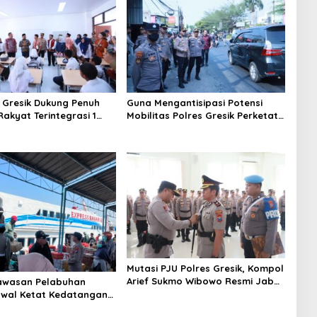
 Gresik Dukung Penuh
Guna Mengantisipasi Potensi
akyat Terintegrasi 1
Mobilitas Polres Gresik Perketat
rluas Akses Pendidikan
Pengamanan
tas
Mutasi PJU Polres Gresik, Kompol
Arief Sukmo Wibowo Resmi Jabat
awasan Pelabuhan
KabagOps
awal Ketat Kedatangan
 Penumpang dari