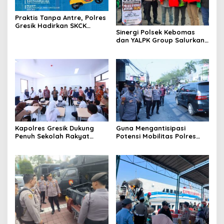
Praktis Tanpa Antre, Polres
Gresik Hadirkan SKCK
Sinergi Polsek Kebomas
Delivery Dokumen
dan YALPK Group Salurkan
Langsung Diantar ke
Sembako serta BBM Gratis
Rumah
untuk Ojol di Gresik
Kapolres Gresik Dukung
Guna Mengantisipasi
Penuh Sekolah Rakyat
Potensi Mobilitas Polres
Terintegrasi 1 untuk Perluas
Gresik Perketat
Akses Pendidikan
Pengamanan
Berkualitas