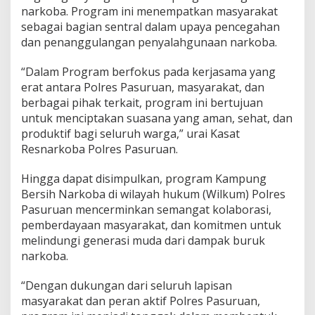
narkoba. Program ini menempatkan masyarakat
u
a
sebagai bagian sentral dalam upaya pencegahan
n
dan penanggulangan penyalahgunaan narkoba.
g
P
“Dalam Program berfokus pada kerjasama yang
e
erat antara Polres Pasuruan, masyarakat, dan
n
y
berbagai pihak terkait, program ini bertujuan
e
untuk menciptakan suasana yang aman, sehat, dan
b
produktif bagi seluruh warga,” urai Kasat
a
Resnarkoba Polres Pasuruan.
r
a
n
Hingga dapat disimpulkan, program Kampung
B
Bersih Narkoba di wilayah hukum (Wilkum) Polres
a
Pasuruan mencerminkan semangat kolaborasi,
r
pemberdayaan masyarakat, dan komitmen untuk
a
n
melindungi generasi muda dari dampak buruk
g
narkoba.
H
a
“Dengan dukungan dari seluruh lapisan
r
masyarakat dan peran aktif Polres Pasuruan,
a
m