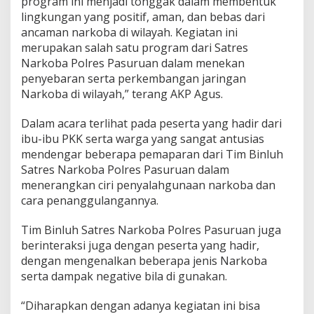
program ini menjadi tonggak dalam membentuk
D
lingkungan yang positif, aman, dan bebas dari
i
ancaman narkoba di wilayah. Kegiatan ini
W
merupakan salah satu program dari Satres
i
Narkoba Polres Pasuruan dalam menekan
l
k
penyebaran serta perkembangan jaringan
u
Narkoba di wilayah,” terang AKP Agus.
m
P
Dalam acara terlihat pada peserta yang hadir dari
o
ibu-ibu PKK serta warga yang sangat antusias
l
r
mendengar beberapa pemaparan dari Tim Binluh
e
Satres Narkoba Polres Pasuruan dalam
s
menerangkan ciri penyalahgunaan narkoba dan
P
cara penanggulangannya.
a
s
u
Tim Binluh Satres Narkoba Polres Pasuruan juga
r
berinteraksi juga dengan peserta yang hadir,
u
dengan mengenalkan beberapa jenis Narkoba
a
serta dampak negative bila di gunakan.
n
“Diharapkan dengan adanya kegiatan ini bisa