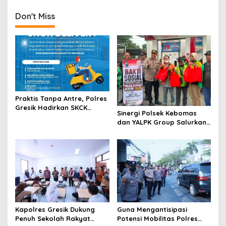
t
Don't Miss
n
a
v
i
g
a
Praktis Tanpa Antre, Polres
t
Gresik Hadirkan SKCK
Sinergi Polsek Kebomas
Delivery Dokumen
i
dan YALPK Group Salurkan
Langsung Diantar ke
Sembako serta BBM Gratis
o
Rumah
untuk Ojol di Gresik
n
Kapolres Gresik Dukung
Guna Mengantisipasi
Penuh Sekolah Rakyat
Potensi Mobilitas Polres