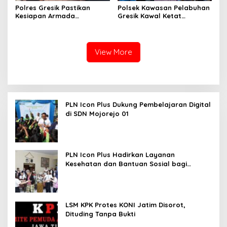
Polres Gresik Pastikan
Polsek Kawasan Pelabuhan
Kesiapan Armada
Gresik Kawal Ketat
Operasional Lewat
Kedatangan Ratusan
Supervisi Berkala Polda
Penumpang dari Bawean
Jatim
View More
PLN Icon Plus Dukung Pembelajaran Digital
di SDN Mojorejo 01
PLN Icon Plus Hadirkan Layanan
Kesehatan dan Bantuan Sosial bagi
Lansia
LSM KPK Protes KONI Jatim Disorot,
Dituding Tanpa Bukti