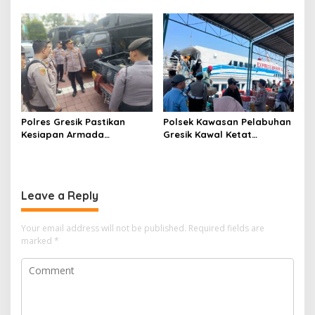
Terintegrasi 1 untuk Perluas
Gresik Perketat
Akses Pendidikan
Pengamanan
Berkualitas
Polres Gresik Pastikan
Polsek Kawasan Pelabuhan
Kesiapan Armada
Gresik Kawal Ketat
Operasional Lewat
Kedatangan Ratusan
Supervisi Berkala Polda
Penumpang dari Bawean
Jatim
Leave a Reply
Your email address will not be published.
Required fields are
marked
*