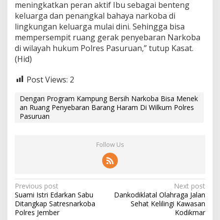
meningkatkan peran aktif Ibu sebagai benteng
keluarga dan penangkal bahaya narkoba di
lingkungan keluarga mulai dini. Sehingga bisa
mempersempit ruang gerak penyebaran Narkoba
di wilayah hukum Polres Pasuruan,” tutup Kasat.
(Hid)
Post Views:
2
Dengan Program Kampung Bersih Narkoba Bisa Menek
an Ruang Penyebaran Barang Haram Di Wilkum Polres
Pasuruan
Follow Us
P
Previous post
Next post
Suami Istri Edarkan Sabu
Dankodiklatal Olahraga Jalan
o
Ditangkap Satresnarkoba
Sehat Kelilingi Kawasan
s
Polres Jember
Kodikmar