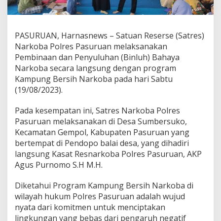
B
e
r
s
PASURUAN, Harnasnews – Satuan Reserse (Satres)
i
Narkoba Polres Pasuruan melaksanakan
h
Pembinaan dan Penyuluhan (Binluh) Bahaya
N
Narkoba secara langsung dengan program
a
r
Kampung Bersih Narkoba pada hari Sabtu
k
(19/08/2023).
o
b
Pada kesempatan ini, Satres Narkoba Polres
a
Pasuruan melaksanakan di Desa Sumbersuko,
B
i
Kecamatan Gempol, Kabupaten Pasuruan yang
s
bertempat di Pendopo balai desa, yang dihadiri
a
langsung Kasat Resnarkoba Polres Pasuruan, AKP
M
Agus Purnomo S.H M.H.
e
n
e
Diketahui Program Kampung Bersih Narkoba di
k
wilayah hukum Polres Pasuruan adalah wujud
a
nyata dari komitmen untuk menciptakan
n
lingkungan yang bebas dari pengaruh negatif
R