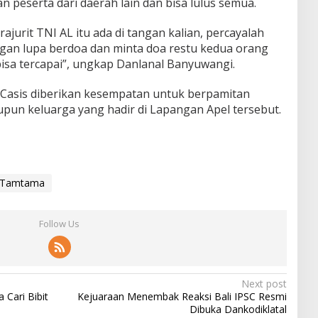
n peserta dari daerah lain dan bisa lulus semua.
rajurit TNI AL itu ada di tangan kalian, percayalah
gan lupa berdoa dan minta doa restu kedua orang
isa tercapai”, ungkap Danlanal Banyuwangi.
 Casis diberikan kesempatan untuk berpamitan
upun keluarga yang hadir di Lapangan Apel tersebut.
s Tamtama
Follow Us
Next post
 Cari Bibit
Kejuaraan Menembak Reaksi Bali IPSC Resmi
Dibuka Dankodiklatal