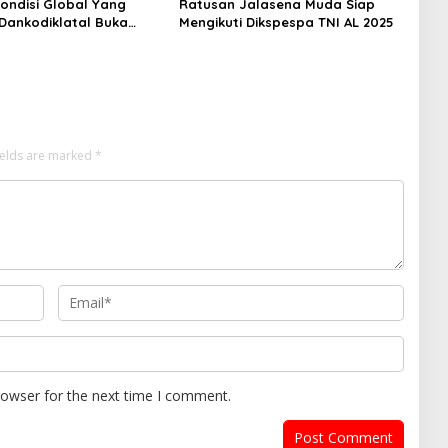
ondisi Global Yang
Ratusan Jalasena Muda Siap
 Dankodiklatal Buka
Mengikuti Dikspespa TNI AL 2025
lat TA. 2025
ields are marked
*
rowser for the next time I comment.