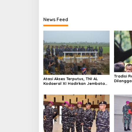
News Feed
Tradisi R
Atasi Akses Terputus, TNI AL
Dilangga
Kodaeral XI Hadirkan Jembatan
Picu Ket
Demi Anak Sekolah dan Warga
Papua Selatan