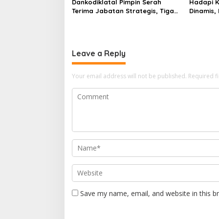
Dankodiklatal Pimpin Serah
Hadapi K
Terima Jabatan Strategis, Tiga
Dinamis,
Pejabat Utama Berganti
Latsunas
Leave a Reply
Your email address will not be published.
Required f
Save my name, email, and website in this b