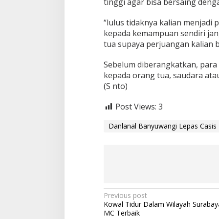
tinggi agar bisa bersaing denga
a
s
“lulus tidaknya kalian menjadi p
i
kepada kemampuan sendiri jan
s
T
tua supaya perjuangan kalian b
a
m
Sebelum diberangkatkan, para
t
kepada orang tua, saudara ata
a
(S nto)
m
a
P
Post Views:
3
K
T
Danlanal Banyuwangi Lepas Casi
N
I
A
L
G
e
l
.
P
Previous post
I
Kowal Tidur Dalam Wilayah Surabaya
o
I
MC Terbaik
T