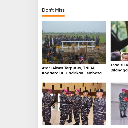
s
A
t
Don't Miss
.
2
n
0
a
2
3
v
i
g
a
Tradisi R
t
Atasi Akses Terputus, TNI AL
Dilangga
Kodaeral XI Hadirkan Jembatan
i
Picu Ket
Demi Anak Sekolah dan Warga
o
Papua Selatan
n