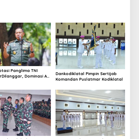
otasi Panglima TNI
Dankodiklatal Pimpin Sertijab
rDilanggar, Dominasi AD
Komandan Puslatmar Kodiklatal
egangan Internal