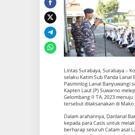
u
w
a
n
g
i
L
e
p
a
s
K
e
Lintas Surabaya, Surabaya – 
b
selaku Katim Sub Panda Lanal 
e
Pasminlog Lanal Banyuwangi s
r
Kapten Laut (P) Suwarno mele
a
n
Gelombang II TA. 2023 menuju 
g
tersebut dilaksanakan di Mako 
k
a
Dalam arahannya, Danlanal Ba
t
kepada para Casis untuk melak
a
n
berharap seluruh Catam asal 
C