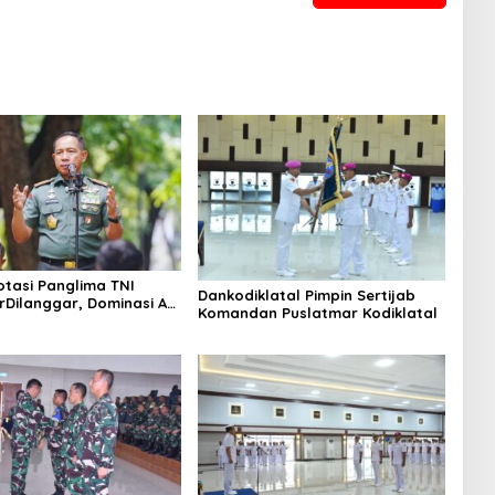
otasi Panglima TNI
Dankodiklatal Pimpin Sertijab
rDilanggar, Dominasi AD
Komandan Puslatmar Kodiklatal
egangan Internal