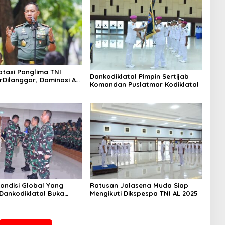
otasi Panglima TNI
Dankodiklatal Pimpin Sertijab
rDilanggar, Dominasi AD
Komandan Puslatmar Kodiklatal
egangan Internal
ondisi Global Yang
Ratusan Jalasena Muda Siap
 Dankodiklatal Buka
Mengikuti Dikspespa TNI AL 2025
lat TA. 2025