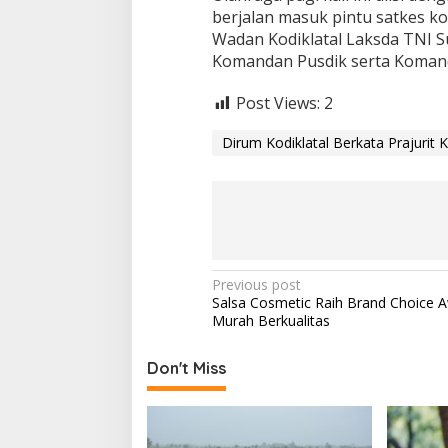
berjalan masuk pintu satkes kod
m
a
Wadan Kodiklatal Laksda TNI Su
n
Komandan Pusdik serta Komandan
a
n
Post Views:
2
d
a
Dirum Kodiklatal Berkata Prajurit
n
K
e
b
e
r
s
i
P
Previous post
h
Salsa Cosmetic Raih Brand Choice 
a
o
Murah Berkualitas
n
s
L
i
t
Don't Miss
n
n
g
k
a
u