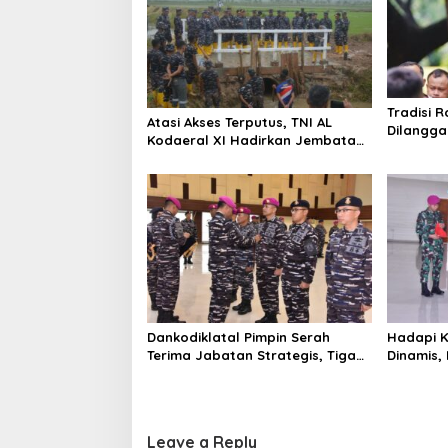
n
v
g
i
a
n
g
K
a
s
a
Tradisi R
t
Atasi Akses Terputus, TNI AL
t
Dilangga
Kodaeral XI Hadirkan Jembatan
i
r
Picu Ket
Demi Anak Sekolah dan Warga
i
o
Papua Selatan
a
n
n
Dankodiklatal Pimpin Serah
Hadapi K
Terima Jabatan Strategis, Tiga
Dinamis,
Pejabat Utama Berganti
Latsunas
Leave a Reply