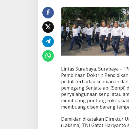
t
a
l
B
e
r
k
a
t
a
P
r
a
Lintas Surabaya, Surabaya – “P
j
Pembinaan Doktrin Pendidikan 
u
peduli terhadap keamanan dan 
r
i
pemegang Senjata api (Senpi) 
t
penyalahgunaan senpi atau amo
K
membuang puntung rokok pada 
o
membuang disembarang tempa
d
i
k
Demikian dikatakan Direktur 
l
(Laksma) TNI Gatot Hariyanto
a