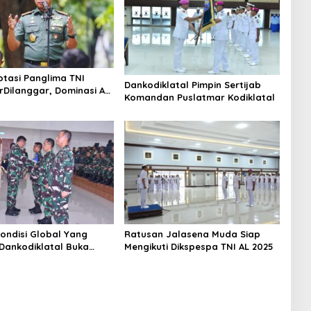
otasi Panglima TNI
Dankodiklatal Pimpin Sertijab
rDilanggar, Dominasi AD
Komandan Puslatmar Kodiklatal
egangan Internal
ondisi Global Yang
Ratusan Jalasena Muda Siap
 Dankodiklatal Buka
Mengikuti Dikspespa TNI AL 2025
lat TA. 2025