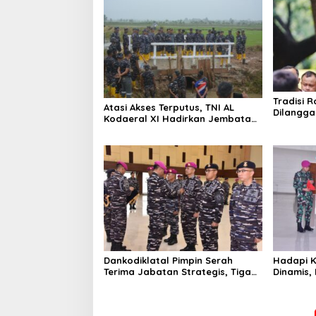
Tradisi R
Atasi Akses Terputus, TNI AL
Dilangga
Kodaeral XI Hadirkan Jembatan
Picu Ket
Demi Anak Sekolah dan Warga
Papua Selatan
Dankodiklatal Pimpin Serah
Hadapi K
Terima Jabatan Strategis, Tiga
Dinamis,
Pejabat Utama Berganti
Latsunas