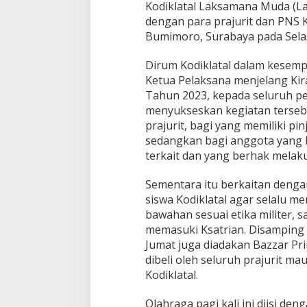
Kodiklatal Laksamana Muda (L
t
dengan para prajurit dan PNS 
a
Bumimoro, Surabaya pada Selas
l
H
a
Dirum Kodiklatal dalam kesem
r
Ketua Pelaksana menjelang Ki
u
Tahun 2023, kepada seluruh per
s
menyukseskan kegiatan tersebut
P
e
prajurit, bagi yang memiliki p
d
sedangkan bagi anggota yang 
u
terkait dan yang berhak mela
l
i
Sementara itu berkaitan dengan 
T
e
siswa Kodiklatal agar selalu 
r
bawahan sesuai etika militer, 
h
memasuki Ksatrian. Disamping it
a
Jumat juga diadakan Bazzar Pr
d
a
dibeli oleh seluruh prajurit m
p
Kodiklatal.
K
e
Olahraga pagi kali ini diisi d
a