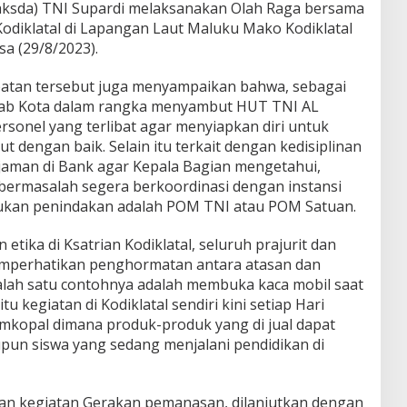
aksda) TNI Supardi melaksanakan Olah Raga bersama
Kodiklatal di Lapangan Laut Maluku Mako Kodiklatal
a (29/8/2023).
patan tersebut juga menyampaikan bahwa, sebagai
rab Kota dalam rangka menyambut HUT TNI AL
sonel yang terlibat agar menyiapkan diri untuk
 dengan baik. Selain itu terkait dengan kedisiplinan
injaman di Bank agar Kepala Bagian mengetahui,
bermasalah segera berkoordinasi dengan instansi
kukan penindakan adalah POM TNI atau POM Satuan.
etika di Ksatrian Kodiklatal, seluruh prajurit dan
memperhatikan penghormatan antara atasan dan
salah satu contohnya adalah membuka kaca mobil saat
u kegiatan di Kodiklatal sendiri kini setiap Hari
imkopal dimana produk-produk yang di jual dapat
aupun siswa yang sedang menjalani pendidikan di
engan kegiatan Gerakan pemanasan, dilanjutkan dengan