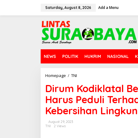
S
Add a Menu
k
Saturday, August 8, 2026
i
p
t
o
c
o
n
t
NEWS
POLITIK
HUKRIM
NASIONAL
K
e
n
t
Homepage
/
TNI
D
i
Dirum Kodiklatal Be
r
u
Harus Peduli Terh
m
K
Kebersihan Lingkun
o
d
i
August 29, 2023
k
TNI
2 Views
l
a