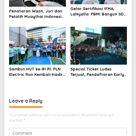
Gelar Sertifikasi IFMA,
Penataran Wasit, Juri dan
LaNyalla: PBMI Bangun SDM
Pelatih Muaythai Indonesia
Muaythai Berstandar Dunia
Dibuka, Empat Tenaga IFMA
Hadir di Jakarta
Sambut HUT ke-81 RI: PLN
Special Ticket Ludes
Electric Run Kembali Hadir,
Terjual, Pendaftaran Early
Dorong Kampanye Hidup
Bird PLN Electric Run 2026
Sehat
Dibuka Besok
Leave a Reply
Your email address will not be published.
Required fields are
marked
*