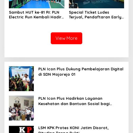
Sambut HUT ke-81 RI: PLN
Special Ticket Ludes
Electric Run Kembali Hadir,
Terjual, Pendaftaran Early
Dorong Kampanye Hidup
Bird PLN Electric Run 2026
Sehat
Dibuka Besok
View More
PLN Icon Plus Dukung Pembelajaran Digital
di SDN Mojorejo 01
PLN Icon Plus Hadirkan Layanan
Kesehatan dan Bantuan Sosial bagi
Lansia
LSM KPK Protes KONI Jatim Disorot,
Dituding Tanpa Bukti