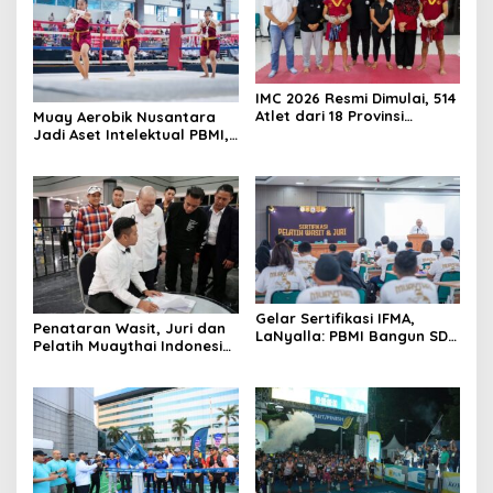
IMC 2026 Resmi Dimulai, 514
Atlet dari 18 Provinsi
Muay Aerobik Nusantara
Ramaikan Kejurnas
Jadi Aset Intelektual PBMI,
Muaythai Indonesia
Pencipta Serahkan Hak
Cipta untuk Kemajuan
Muaythai Indonesia
Gelar Sertifikasi IFMA,
Penataran Wasit, Juri dan
LaNyalla: PBMI Bangun SDM
Pelatih Muaythai Indonesia
Muaythai Berstandar Dunia
Dibuka, Empat Tenaga IFMA
Hadir di Jakarta