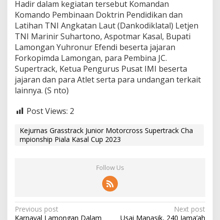
Hadir dalam kegiatan tersebut Komandan
Komando Pembinaan Doktrin Pendidikan dan
Latihan TNI Angkatan Laut (Dankodiklatal) Letjen
TNI Marinir Suhartono, Aspotmar Kasal, Bupati
Lamongan Yuhronur Efendi beserta jajaran
Forkopimda Lamongan, para Pembina JC.
Supertrack, Ketua Pengurus Pusat IMI beserta
jajaran dan para Atlet serta para undangan terkait
lainnya. (S nto)
Post Views:
2
Kejurnas Grasstrack Junior Motorcross Supertrack Cha
mpionship Piala Kasal Cup 2023
Follow Us
P
Previous post
Next post
Karnaval Lamongan Dalam
Usai Manasik, 240 Jama’ah