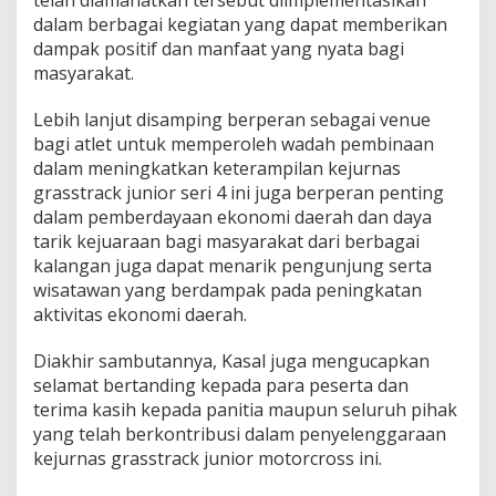
telah diamanatkan tersebut diimplementasikan
0
dalam berbagai kegiatan yang dapat memberikan
2
dampak positif dan manfaat yang nyata bagi
3
masyarakat.
D
i
Lebih lanjut disamping berperan sebagai venue
b
u
bagi atlet untuk memperoleh wadah pembinaan
k
dalam meningkatkan keterampilan kejurnas
a
grasstrack junior seri 4 ini juga berperan penting
D
dalam pemberdayaan ekonomi daerah dan daya
a
n
tarik kejuaraan bagi masyarakat dari berbagai
l
kalangan juga dapat menarik pengunjung serta
a
wisatawan yang berdampak pada peningkatan
n
aktivitas ekonomi daerah.
t
a
m
Diakhir sambutannya, Kasal juga mengucapkan
a
selamat bertanding kepada para peserta dan
l
terima kasih kepada panitia maupun seluruh pihak
V
yang telah berkontribusi dalam penyelenggaraan
kejurnas grasstrack junior motorcross ini.