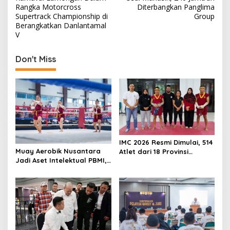
o
Rangka Motorcross
Diterbangkan Panglima
s
Supertrack Championship di
Group
Berangkatkan Danlantamal
t
V
n
Don't Miss
a
v
i
g
a
t
IMC 2026 Resmi Dimulai, 514
i
Muay Aerobik Nusantara
Atlet dari 18 Provinsi
o
Jadi Aset Intelektual PBMI,
Ramaikan Kejurnas
Pencipta Serahkan Hak
Muaythai Indonesia
n
Cipta untuk Kemajuan
Muaythai Indonesia