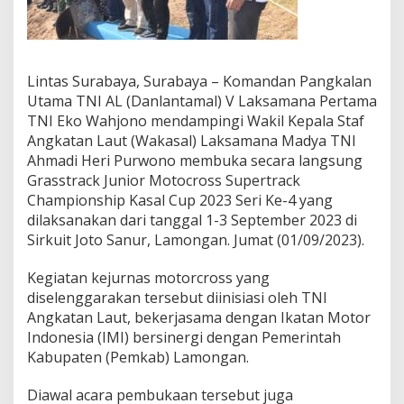
n
i
o
r
M
Lintas Surabaya, Surabaya – Komandan Pangkalan
o
Utama TNI AL (Danlantamal) V Laksamana Pertama
t
TNI Eko Wahjono mendampingi Wakil Kepala Staf
o
Angkatan Laut (Wakasal) Laksamana Madya TNI
r
c
Ahmadi Heri Purwono membuka secara langsung
r
Grasstrack Junior Motocross Supertrack
o
Championship Kasal Cup 2023 Seri Ke-4 yang
s
dilaksanakan dari tanggal 1-3 September 2023 di
s
Sirkuit Joto Sanur, Lamongan. Jumat (01/09/2023).
S
u
p
Kegiatan kejurnas motorcross yang
e
diselenggarakan tersebut diinisiasi oleh TNI
r
Angkatan Laut, bekerjasama dengan Ikatan Motor
t
Indonesia (IMI) bersinergi dengan Pemerintah
r
a
Kabupaten (Pemkab) Lamongan.
c
k
Diawal acara pembukaan tersebut juga
C