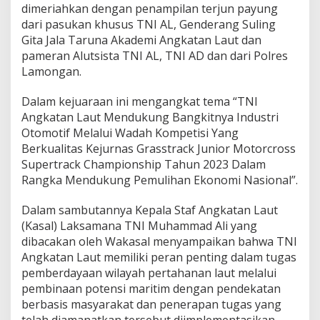
dimeriahkan dengan penampilan terjun payung
h
dari pasukan khusus TNI AL, Genderang Suling
a
m
Gita Jala Taruna Akademi Angkatan Laut dan
p
pameran Alutsista TNI AL, TNI AD dan dari Polres
i
Lamongan.
o
n
Dalam kejuaraan ini mengangkat tema “TNI
s
h
Angkatan Laut Mendukung Bangkitnya Industri
i
Otomotif Melalui Wadah Kompetisi Yang
p
Berkualitas Kejurnas Grasstrack Junior Motorcross
P
Supertrack Championship Tahun 2023 Dalam
i
a
Rangka Mendukung Pemulihan Ekonomi Nasional”.
l
a
Dalam sambutannya Kepala Staf Angkatan Laut
K
(Kasal) Laksamana TNI Muhammad Ali yang
a
dibacakan oleh Wakasal menyampaikan bahwa TNI
s
a
Angkatan Laut memiliki peran penting dalam tugas
l
pemberdayaan wilayah pertahanan laut melalui
C
pembinaan potensi maritim dengan pendekatan
u
berbasis masyarakat dan penerapan tugas yang
p
2