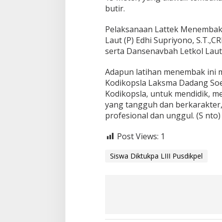
butir.
k
p
a
Pelaksanaan Lattek Menembak d
L
Laut (P) Edhi Supriyono, S.T.,
I
serta Dansenavbah Letkol Laut
I
I
P
Adapun latihan menembak ini
u
Kodikopsla Laksma Dadang Soem
s
Kodikopsla, untuk mendidik, me
d
yang tangguh dan berkarakter
i
profesional dan unggul. (S nto)
k
p
e
Post Views:
1
l
Siswa Diktukpa LIII Pusdikpel