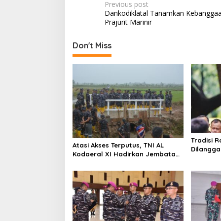
P
Previous post
Dankodiklatal Tanamkan Kebanggaa
o
Prajurit Marinir
s
t
Don't Miss
n
a
v
i
g
a
Tradisi R
t
Atasi Akses Terputus, TNI AL
Dilangga
Kodaeral XI Hadirkan Jembatan
i
Picu Ket
Demi Anak Sekolah dan Warga
o
Papua Selatan
n