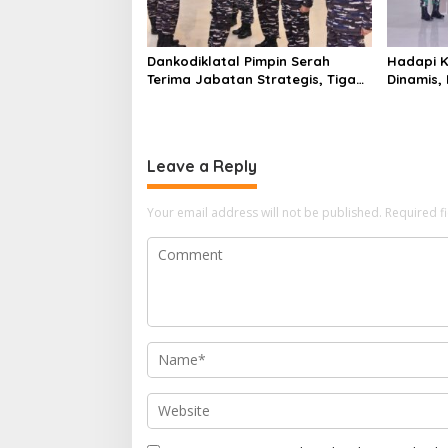
Dankodiklatal Pimpin Serah
Hadapi K
Terima Jabatan Strategis, Tiga
Dinamis,
Pejabat Utama Berganti
Latsunas
Leave a Reply
Your email address will not be published.
Required f