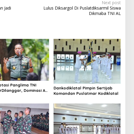
Next post
n Jadi
Lulus Diksargol Di Puslatdiksarmil Siswa
Dikmaba TNI AL
otasi Panglima TNI
Dankodiklatal Pimpin Sertijab
rDilanggar, Dominasi AD
Komandan Puslatmar Kodiklatal
egangan Internal