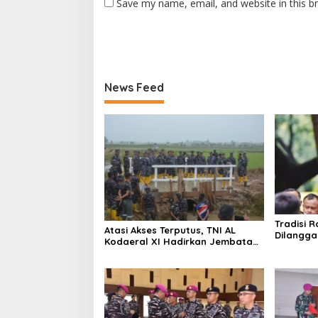
Save my name, email, and website in this b
News Feed
Tradisi R
Atasi Akses Terputus, TNI AL
Dilangga
Kodaeral XI Hadirkan Jembatan
Picu Ket
Demi Anak Sekolah dan Warga
Papua Selatan