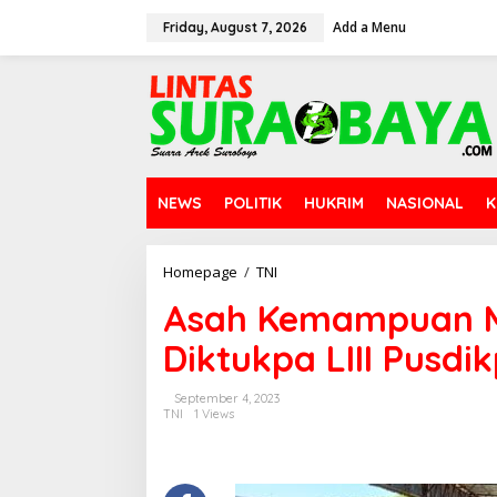
S
Add a Menu
k
Friday, August 7, 2026
i
p
t
o
c
o
n
t
NEWS
POLITIK
HUKRIM
NASIONAL
K
e
n
t
Homepage
/
TNI
A
s
Asah Kemampuan M
a
h
Diktukpa LIII Pusdik
K
e
m
September 4, 2023
a
TNI
1 Views
m
p
u
a