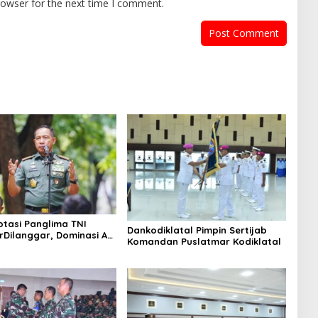
rowser for the next time I comment.
otasi Panglima TNI
Dankodiklatal Pimpin Sertijab
rDilanggar, Dominasi AD
Komandan Puslatmar Kodiklatal
egangan Internal