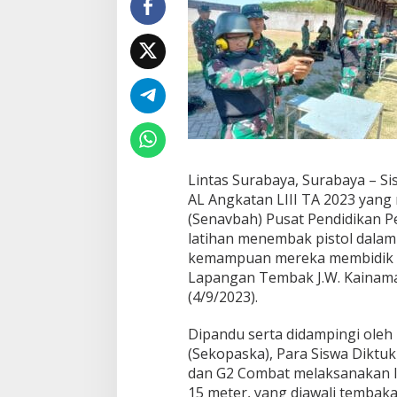
n
M
e
n
e
m
b
a
k
P
i
Lintas Surabaya, Surabaya – S
s
AL Angkatan LIII TA 2023 yang
t
(Senavbah) Pusat Pendidikan Pe
o
l
latihan menembak pistol dala
S
kemampuan mereka membidik sa
i
Lapangan Tembak J.W. Kainama 
s
(4/9/2023).
w
a
D
Dipandu serta didampingi oleh
i
(Sekopaska), Para Siswa Diktuk
k
dan G2 Combat melaksanakan 
t
15 meter, yang diawali tembaka
u