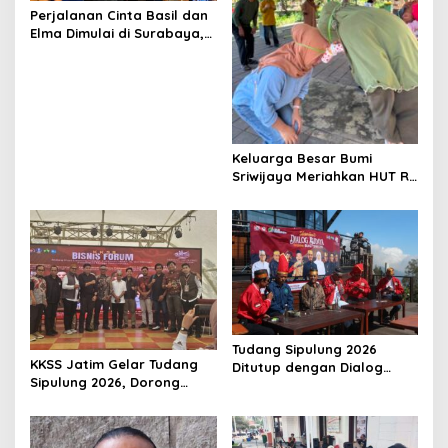
t
Perjalanan Cinta Basil dan
Elma Dimulai di Surabaya,
i
Tur Spesial Film Dan
Bandung Resmi Digelar
o
n
Keluarga Besar Bumi
Sriwijaya Meriahkan HUT RI
ke 81 Tahun di Kebon Bibit
Wonorejo Surabaya
Tudang Sipulung 2026
KKSS Jatim Gelar Tudang
Ditutup dengan Dialog
Sipulung 2026, Dorong
Budaya KKSS dan
Ekonomi dan Persatuan
Masyarakat Tengger