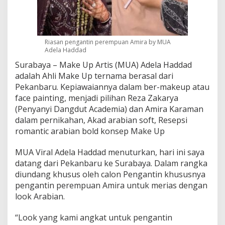
d
a
d
,
Riasan pengantin perempuan Amira by MUA
S
Adela Haddad
p
e
Surabaya – Make Up Artis (MUA) Adela Haddad
k
adalah Ahli Make Up ternama berasal dari
t
Pekanbaru. Kepiawaiannya dalam ber-makeup atau
a
k
face painting, menjadi pilihan Reza Zakarya
u
(Penyanyi Dangdut Academia) dan Amira Karaman
l
dalam pernikahan, Akad arabian soft, Resepsi
e
romantic arabian bold konsep Make Up
r
K
o
MUA Viral Adela Haddad menuturkan, hari ini saya
n
datang dari Pekanbaru ke Surabaya. Dalam rangka
s
diundang khusus oleh calon Pengantin khususnya
e
pengantin perempuan Amira untuk merias dengan
p
look Arabian.
N
i
k
“Look yang kami angkat untuk pengantin
a