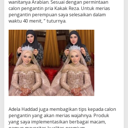
wanitanya Arabian. Sesuai dengan permintaan
h
calon pengantin pria Kakak Reza. Untuk merias
R
pengantin perempuan saya selesaikan dalam
e
z
waktu 40 menit, ” tuturnya.
a
d
a
n
A
m
i
r
a
Adela Haddad juga membagikan tips kepada calon
pengantin yang akan merias wajahnya. Produk
yang saya implementasikan berbagai macam,