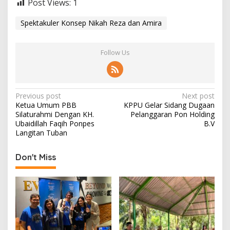
Post Views:
1
Spektakuler Konsep Nikah Reza dan Amira
Follow Us
P
Previous post
Next post
Ketua Umum PBB
KPPU Gelar Sidang Dugaan
o
Silaturahmi Dengan KH.
Pelanggaran Pon Holding
s
Ubaidillah Faqih Ponpes
B.V
Langitan Tuban
t
n
Don't Miss
a
v
i
g
a