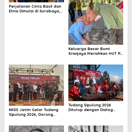
Perjalanan Cinta Basil dan
Elma Dimulai di Surabaya,
Tur Spesial Film Dan
Bandung Resmi Digelar
Keluarga Besar Bumi
Sriwijaya Meriahkan HUT RI
ke 81 Tahun di Kebon Bibit
Wonorejo Surabaya
Tudang Sipulung 2026
KKSS Jatim Gelar Tudang
Ditutup dengan Dialog
Sipulung 2026, Dorong
Budaya KKSS dan
Ekonomi dan Persatuan
Masyarakat Tengger