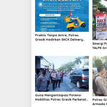
a
v
i
g
a
Praktis Tanpa Antre, Polres
t
Gresik Hadirkan SKCK Delivery
Sinergi 
i
Dokumen Langsung Diantar ke
YALPK Gr
Rumah
o
serta BBM
Gresik
n
Guna Mengantisipasi Potensi
Mobilitas Polres Gresik Perketat
Polres G
Pengamanan
Armada O