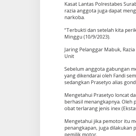
Kasat Lantas Polrestabes Sur
r
razia anggota juga dapat me
d
a
narkoba.
n
P
“Terbukti dan setelah kita peri
e
Minggu (10/9/2023).
l
a
k
Jaring Pelanggar Mabuk, Razia
u
Unit
N
a
Sebelum anggota gabungan m
r
yang dikendarai oleh Fandi se
k
o
sedangkan Prasetyo alias gondr
b
a
Mengetahui Prasetyo loncat da
berhasil menangkapnya. Oleh 
obat terlarang jenis inex (Ekst
Mengetahui jika pemotor itu 
penangkapan, juga dilakukan 
pemilik motor.