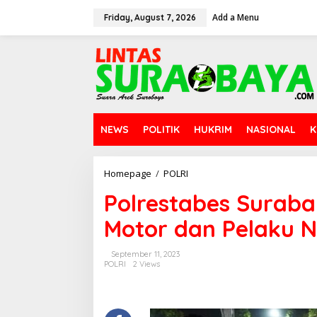
S
Add a Menu
k
Friday, August 7, 2026
i
p
t
o
c
o
n
t
NEWS
POLITIK
HUKRIM
NASIONAL
K
e
n
t
Homepage
/
POLRI
P
o
Polrestabes Surab
l
r
Motor dan Pelaku 
e
s
t
September 11, 2023
a
POLRI
2 Views
b
e
s
S