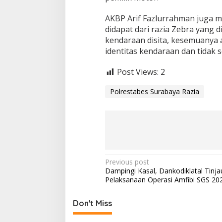
AKBP Arif Fazlurrahman juga m
didapat dari razia Zebra yang 
kendaraan disita, kesemuanya
identitas kendaraan dan tidak se
Post Views:
2
Polrestabes Surabaya Razia
P
Previous post
Dampingi Kasal, Dankodiklatal Tinja
o
Pelaksanaan Operasi Amfibi SGS 20
s
t
Don't Miss
n