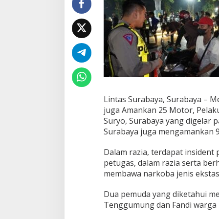
u
r
a
b
a
y
a
R
a
z
i
Lintas Surabaya, Surabaya – Mel
a
juga Amankan 25 Motor, Pelak
A
Suryo, Surabaya yang digelar p
m
a
Surabaya juga mengamankan 9
n
k
Dalam razia, terdapat inside
a
petugas, dalam razia serta be
n
membawa narkoba jenis ekstasy
2
5
M
Dua pemuda yang diketahui m
o
Tenggumung dan Fandi warga 
t
o