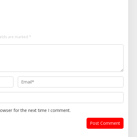
i Berkala Polda Jatim
Ratusan Penumpang dari
Bawean
ields are marked
*
rowser for the next time I comment.