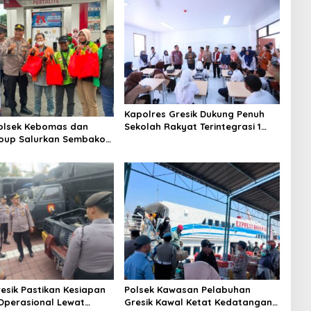
Kapolres Gresik Dukung Penuh
Sekolah Rakyat Terintegrasi 1
Polsek Kebomas dan
untuk Perluas Akses Pendidikan
oup Salurkan Sembako
Berkualitas
 Gratis untuk Ojol di
resik Pastikan Kesiapan
Polsek Kawasan Pelabuhan
perasional Lewat
Gresik Kawal Ketat Kedatangan