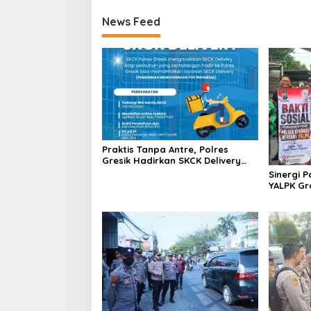
News Feed
Praktis Tanpa Antre, Polres
Gresik Hadirkan SKCK Delivery
Dokumen Langsung Diantar ke
Sinergi 
Rumah
YALPK Gr
serta BBM
Gresik