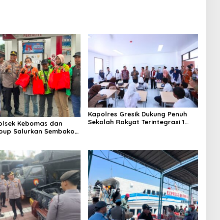
Kapolres Gresik Dukung Penuh
Sekolah Rakyat Terintegrasi 1
Polsek Kebomas dan
untuk Perluas Akses Pendidikan
oup Salurkan Sembako
Berkualitas
 Gratis untuk Ojol di