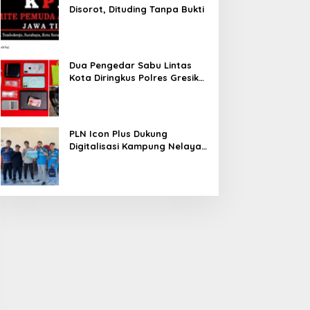
Disorot, Dituding Tanpa Bukti
Dua Pengedar Sabu Lintas
Kota Diringkus Polres Gresik
di Jalan Veteran
PLN Icon Plus Dukung
Digitalisasi Kampung Nelayan
melalui Internet Gratis di
Desa Nelayan Rajatama