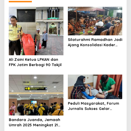
a
t
i
o
n
Silaturahmi Ramadhan Jadi
Ajang Konsolidasi Kader
Pemuda Pancasila
Surabaya
Ali Zaini Ketua LPKAN dan
FPK Jatim Berbagi 90 Takjil
Peduli Masyarakat, Forum
Jurnalis Sukses Gelar
Khitanan Massal
Bandara Juanda, Jemaah
Umrah 2025 Meningkat 21
Persen