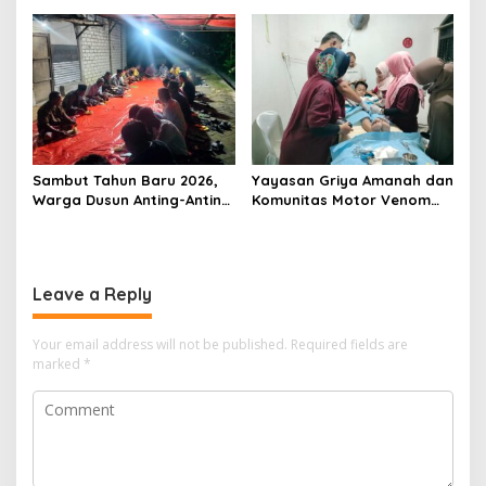
Sambut Tahun Baru 2026,
Yayasan Griya Amanah dan
Warga Dusun Anting-Anting
Komunitas Motor Venom
Desa Piyak Gelar
Gelar Sunat Massal Gratis
Istighosah Kebersamaan
untuk 73 Anak Dhuafa
Leave a Reply
Your email address will not be published.
Required fields are
marked
*