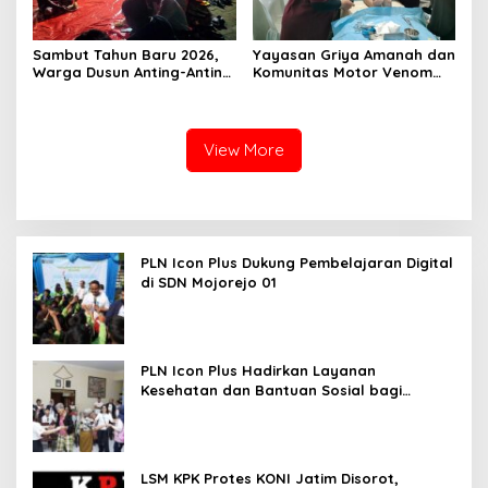
Sambut Tahun Baru 2026,
Yayasan Griya Amanah dan
Warga Dusun Anting-Anting
Komunitas Motor Venom
Desa Piyak Gelar
Gelar Sunat Massal Gratis
Istighosah Kebersamaan
untuk 73 Anak Dhuafa
View More
PLN Icon Plus Dukung Pembelajaran Digital
di SDN Mojorejo 01
PLN Icon Plus Hadirkan Layanan
Kesehatan dan Bantuan Sosial bagi
Lansia
LSM KPK Protes KONI Jatim Disorot,