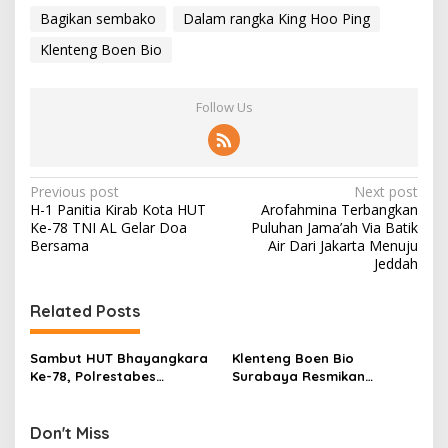
Bagikan sembako
Dalam rangka King Hoo Ping
Klenteng Boen Bio
Follow Us
P
Previous post
Next post
H-1 Panitia Kirab Kota HUT
Arofahmina Terbangkan
o
Ke-78 TNI AL Gelar Doa
Puluhan Jama’ah Via Batik
s
Bersama
Air Dari Jakarta Menuju
Jeddah
t
n
Related Posts
a
v
Sambut HUT Bhayangkara
Klenteng Boen Bio
Ke-78, Polrestabes
Surabaya Resmikan
i
Surabaya Gelar Bakti Religi
Gedung Serba Guna
g
dan Bakti Sosial di
Fasilitas Istimewa
Klenteng Boen Bio
Don't Miss