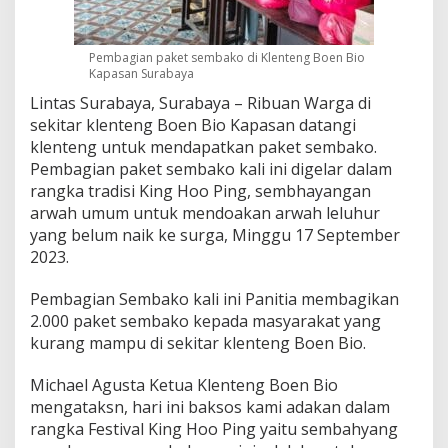
n
g
K
Pembagian paket sembako di Klenteng Boen Bio
l
Kapasan Surabaya
e
Lintas Surabaya, Surabaya – Ribuan Warga di
n
t
sekitar klenteng Boen Bio Kapasan datangi
e
klenteng untuk mendapatkan paket sembako.
n
Pembagian paket sembako kali ini digelar dalam
g
rangka tradisi King Hoo Ping, sembhayangan
B
o
arwah umum untuk mendoakan arwah leluhur
e
yang belum naik ke surga, Minggu 17 September
n
2023.
B
i
Pembagian Sembako kali ini Panitia membagikan
o
B
2.000 paket sembako kepada masyarakat yang
a
kurang mampu di sekitar klenteng Boen Bio.
g
i
Michael Agusta Ketua Klenteng Boen Bio
k
mengataksn, hari ini baksos kami adakan dalam
a
n
rangka Festival King Hoo Ping yaitu sembahyang
S