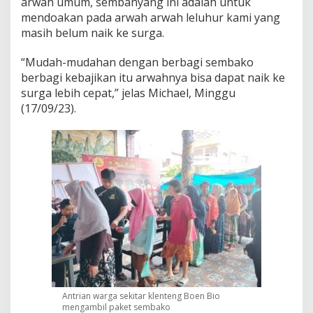
arwah umum, sembahyang ini adalah untuk
e
mendoakan pada arwah arwah leluhur kami yang
m
masih belum naik ke surga.
b
a
k
“Mudah-mudahan dengan berbagi sembako
o
berbagi kebajikan itu arwahnya bisa dapat naik ke
surga lebih cepat,” jelas Michael, Minggu
(17/09/23).
Antrian warga sekitar klenteng Boen Bio
mengambil paket sembako