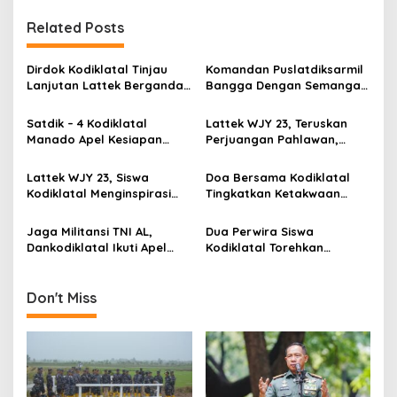
t
n
Related Posts
a
v
Dirdok Kodiklatal Tinjau
Komandan Puslatdiksarmil
Lanjutan Lattek Berganda
Bangga Dengan Semangat
i
Siswa Dikmata AL Angkatan
Siswa dan Pelatih Selama
g
44/2
Lattek Berganda
Satdik – 4 Kodiklatal
Lattek WJY 23, Teruskan
Manado Apel Kesiapan
Perjuangan Pahlawan,
a
Personel dan Material
Siswa Kodiklatal Tabur
t
Dalam Rangka Lattek
Bunga Di Laut
Lattek WJY 23, Siswa
Doa Bersama Kodiklatal
Berganda
i
Kodiklatal Menginspirasi
Tingkatkan Ketakwaan
Generasi Muda Jadi
Prajurit Jalasena Demi
o
Prajurit TNI AL
Berkah dan Kesuksesan
Jaga Militansi TNI AL,
Dua Perwira Siswa
n
Dankodiklatal Ikuti Apel
Kodiklatal Torehkan
Siaga Prajurit Jalasena
Prestasi Musabaqah Hifdzil
Qur’an Tingkat TNI AL
Don't Miss