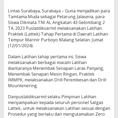
d
i
Lintas Surabaya, Surabaya – Guna menjadikan para
k
Tamtama Muda sebagai Petarung Jalasena, para
a
Siswa Dikmata TNI AL Angkatan 43 Gelombang 2
n
S
TA. 2023 Puslatdiksarmil melaksanakan Latihan
i
Praktek (Lattek) Tahap Pertama di Daerah Latihan
s
Tempur Marinir Purboyo Malang Selatan. Jumat
w
(12/01/2024).
a
K
o
Dalam Latihan tahap pertama ini, Siswa
d
melaksanakan berbagai macam Latihan
i
diantaranya Menembak Senapan Laras Panjang,
k
Menembak Senapan Mesin Ringan, Praktek
l
a
IMMPK, melaksanakan Drill Perembesan dan Drill
t
Mountenering.
a
l
Danpuslatdiksarmil selaku Pimpinan Latihan
J
menyampaikan kepada seluruh personel Satgas
a
d
Lattek, untuk melaksanakan Latihan sesuai dengan
i
Prosedur yang berlaku dan mengutamakan Zero
P