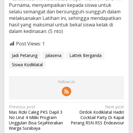
Purnama, menyampaikan kepada siswa untuk
selalu semangat dan bersungguh-sungguh dalam
melaksanakan Latihan ini, sehingga mendapatkan
hasil yang maksimal untuk bekal siswa kelak di
dalam kedinasan. (S nto)
Post Views:
1
Jadi Petarung
Jalasena
Lattek Berganda
Siswa Kodiklatal
Follow Us
P
Previous post
Next post
Mas Rizki Caleg PKS Dapil 3
Dirdok Kodiklatal Hadiri
o
No Urut 4 Miliki Program
Cocktail Party Di Kapal
s
Unggulan Bisa Sejahterakan
Perang RSN RSS Endeavour
Warga Surabaya