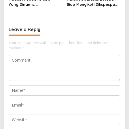
Yang Dinamis,
Siap Mengikuti Dikspespa
Dankodiklatal Buka
TNI AL 2025
Latsunaslat TA. 2025
Leave a Reply
Your email address will not be published.
Required fields are
marked
*