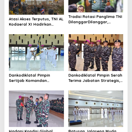
Tradisi Rotasi Panglima TNI
Atasi Akses Terputus, TNI AL
DilanggarDilanggar,
Kodaeral XI Hadirkan
Dominasi AD Picu
Jembatan Demi Anak
Ketegangan Internal
Sekolah dan Warga Papua
Selatan
Dankodiklatal Pimpin
Dankodiklatal Pimpin Serah
Sertijab Komandan
Terima Jabatan Strategis,
Puslatmar Kodiklatal
Tiga Pejabat Utama
Berganti
Hadapi Kondisi Global
Ratusan Jalasena Muda