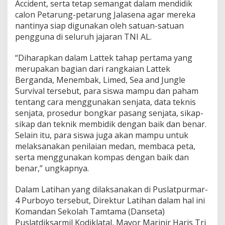
Accident, serta tetap semangat dalam mendidik
e
calon Petarung-petarung Jalasena agar mereka
t
nantinya siap digunakan oleh satuan-satuan
a
r
pengguna di seluruh jajaran TNI AL.
u
n
“Diharapkan dalam Lattek tahap pertama yang
g
merupakan bagian dari rangkaian Lattek
J
Berganda, Menembak, Limed, Sea and Jungle
a
l
Survival tersebut, para siswa mampu dan paham
a
tentang cara menggunakan senjata, data teknis
s
senjata, prosedur bongkar pasang senjata, sikap-
e
sikap dan teknik membidik dengan baik dan benar.
n
a
Selain itu, para siswa juga akan mampu untuk
melaksanakan penilaian medan, membaca peta,
serta menggunakan kompas dengan baik dan
benar,” ungkapnya.
Dalam Latihan yang dilaksanakan di Puslatpurmar-
4 Purboyo tersebut, Direktur Latihan dalam hal ini
Komandan Sekolah Tamtama (Danseta)
Puslatdiksarmil Kodiklatal, Mayor Marinir Haris Tri