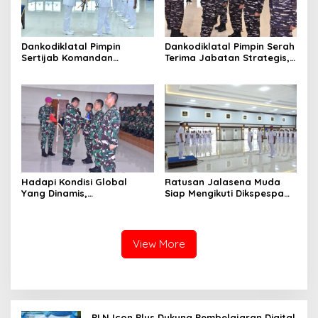
Dankodiklatal Pimpin
Dankodiklatal Pimpin Serah
Sertijab Komandan
Terima Jabatan Strategis,
Puslatmar Kodiklatal
Tiga Pejabat Utama
Berganti
Hadapi Kondisi Global
Ratusan Jalasena Muda
Yang Dinamis,
Siap Mengikuti Dikspespa
Dankodiklatal Buka
TNI AL 2025
Latsunaslat TA. 2025
View More
PLN Icon Plus Dukung Pembelajaran Digital