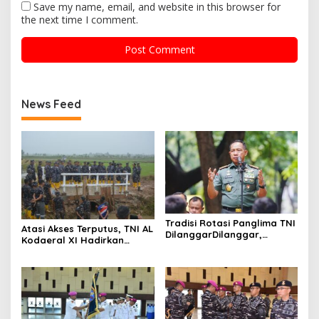
Save my name, email, and website in this browser for
the next time I comment.
News Feed
Tradisi Rotasi Panglima TNI
Atasi Akses Terputus, TNI AL
DilanggarDilanggar,
Kodaeral XI Hadirkan
Dominasi AD Picu
Jembatan Demi Anak
Ketegangan Internal
Sekolah dan Warga Papua
Selatan