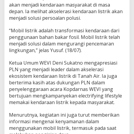
k
akan menjadi kendaraan masyarakat di masa
d
depan. Ia melihat akselerasi kendaraan listrik akan
i
menjadi solusi persoalan polusi.
S
a
“Mobil listrik adalah transformasi kendaraan dari
t
u
penggunaan bahan bakar fosil. Mobil listrik telah
L
menjadi solusi dalam mengurangi pencemaran
o
lingkungan,” jelas Yusuf. (18/07).
k
a
Ketua Umum WEVI Deni Sukatno mengapresiasi
s
i
PLN yang menjadi leader dalam akselerasi
,
ekosistem kendaraan listrik di Tanah Air. Ia juga
K
berterima kasih atas dukungan PLN dalam
o
penyelenggaraan acara Kopdarnas WEVI yang
l
bertujuan mengkampanyekan electrifying lifestyle
a
b
memakai kendaraan listrik kepada masyarakat.
o
r
Menurutnya, kegiatan ini juga turut memberikan
a
informasi mengenai kenyamanan dalam
s
menggunakan mobil listrik, termasuk pada saat
i
P