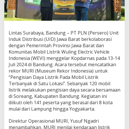
r
g
i
n
g
M
Lintas Surabaya, Bandung – PT PLN (Persero) Unit
o
Induk Distribusi (UID) Jawa Barat berkolaborasi
b
i
dengan Pemerintah Provinsi Jawa Barat dan
l
Komunitas Mobil Listrik Wuling Electric Vehicle
L
Indonesia (WEVI) menggelar Kopdarnas pada 13-14
i
Juli 2024 di Bandung. Acara tersebut mencatatkan
s
rekor MURI (Museum Rekor Indonesia) untuk
t
r
“Pengisian Daya Listrik Pada Mobil Listrik
i
Terbanyak di Satu Lokasi”. Sebanyak 120 mobil
k
listrik melakukan pengisian daya secara bersamaan
T
di Soreang, Kabupaten Bandung. Kegiatan ini
e
r
diikuti oleh 141 peserta yang berasal dari 8 kota
b
mulai dari Lampung hingga Yogyakarta.
a
n
Direktur Operasional MURI, Yusuf Ngadri
y
menambahkan, MURI menilai kendaraan listrik
a