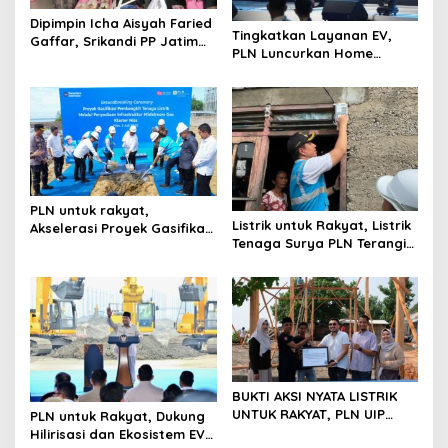
t
Dipimpin Icha Aisyah Faried
Tingkatkan Layanan EV,
Gaffar, Srikandi PP Jatim
i
PLN Luncurkan Home
Konsisten Berbagi di Bulan
Charging Services Versi
o
Suci
Terbaru
n
PLN untuk rakyat,
Listrik untuk Rakyat, Listrik
Akselerasi Proyek Gasifikasi
Tenaga Surya PLN Terangi
di Nias, Wujud Nyata
Pulau-Pulau di Sangihe,
Swasembada Energi
Cahaya Baru di Ujung
Utara Sulawesi
BUKTI AKSI NYATA LISTRIK
UNTUK RAKYAT, PLN UIP
PLN untuk Rakyat, Dukung
JBTB MANFAATKAN FABA
Hilirisasi dan Ekosistem EV,