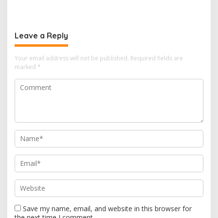
UNTUK DUKUNG
PLN Pasok Listrik 2 × 27,7
PEREKONOMIAN NELAYAN DI
MVA ke Pabrik Baterai EV di
DESA WATES, PASURUAN
Karawang
Leave a Reply
Your email address will not be published.
Required fields are
marked
*
Save my name, email, and website in this browser for
the next time I comment.