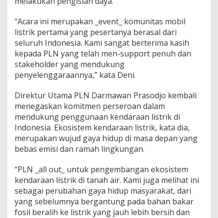
melakukan pengisian daya.
L
N
“Acara ini merupakan _event_ komunitas mobil
-
listrik pertama yang pesertanya berasal dari
K
seluruh Indonesia. Kami sangat berterima kasih
o
m
kepada PLN yang telah men-support penuh dan
u
stakeholder yang mendukung
n
penyelenggaraannya,” kata Deni.
i
t
Direktur Utama PLN Darmawan Prasodjo kembali
a
s
menegaskan komitmen perseroan dalam
W
mendukung penggunaan kendaraan listrik di
E
Indonesia. Ekosistem kendaraan listrik, kata dia,
V
merupakan wujud gaya hidup di masa depan yang
I
d
bebas emisi dan ramah lingkungan.
i
B
“PLN _all out_ untuk pengembangan ekosistem
a
kendaraan listrik di tanah air. Kami juga melihat ini
n
sebagai perubahan gaya hidup masyarakat, dari
d
u
yang sebelumnya bergantung pada bahan bakar
n
fosil beralih ke listrik yang jauh lebih bersih dan