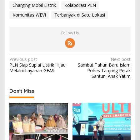
Charging Mobil Listrik
Kolaborasi PLN
Komunitas WEVI
Terbanyak di Satu Lokasi
Follow Us
P
Previous post
Next post
PLN Siap Suplai Listrik Hijau
Sambut Tahun Baru Islam
o
Melalui Layanan GEAS
Polres Tanjung Perak
s
Santuni Anak Yatim
t
Don't Miss
n
a
v
i
g
a