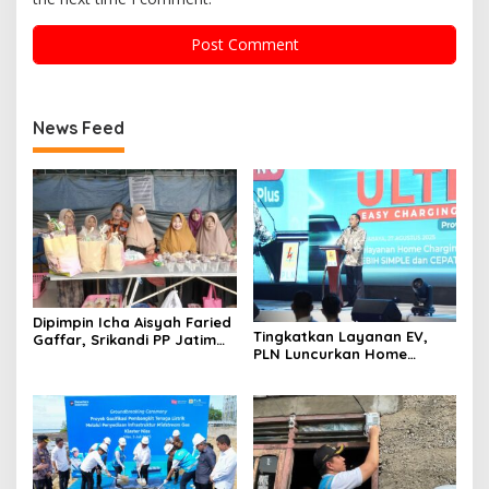
News Feed
Dipimpin Icha Aisyah Faried
Tingkatkan Layanan EV,
Gaffar, Srikandi PP Jatim
PLN Luncurkan Home
Konsisten Berbagi di Bulan
Charging Services Versi
Suci
Terbaru