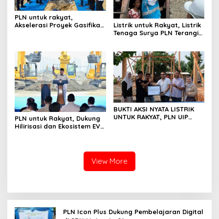
PLN untuk rakyat,
Listrik untuk Rakyat, Listrik
Akselerasi Proyek Gasifikasi
Tenaga Surya PLN Terangi
di Nias, Wujud Nyata
Pulau-Pulau di Sangihe,
Swasembada Energi
Cahaya Baru di Ujung
Utara Sulawesi
BUKTI AKSI NYATA LISTRIK
UNTUK RAKYAT, PLN UIP
PLN untuk Rakyat, Dukung
JBTB MANFAATKAN FABA
Hilirisasi dan Ekosistem EV,
UNTUK DUKUNG
PLN Pasok Listrik 2 × 27,7
PEREKONOMIAN NELAYAN DI
MVA ke Pabrik Baterai EV di
DESA WATES, PASURUAN
Karawang
View More
PLN Icon Plus Dukung Pembelajaran Digital