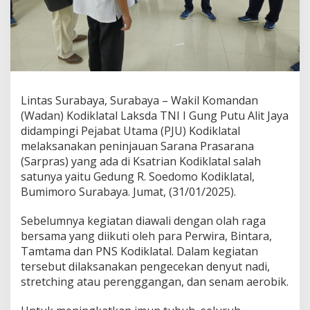
u
S
a
r
p
r
a
s
Lintas Surabaya, Surabaya – Wakil Komandan
D
(Wadan) Kodiklatal Laksda TNI I Gung Putu Alit Jaya
i
didampingi Pejabat Utama (PJU) Kodiklatal
K
melaksanakan peninjauan Sarana Prasarana
s
a
(Sarpras) yang ada di Ksatrian Kodiklatal salah
t
satunya yaitu Gedung R. Soedomo Kodiklatal,
r
Bumimoro Surabaya. Jumat, (31/01/2025).
i
a
Sebelumnya kegiatan diawali dengan olah raga
n
K
bersama yang diikuti oleh para Perwira, Bintara,
o
Tamtama dan PNS Kodiklatal. Dalam kegiatan
d
tersebut dilaksanakan pengecekan denyut nadi,
i
stretching atau perenggangan, dan senam aerobik.
k
l
a