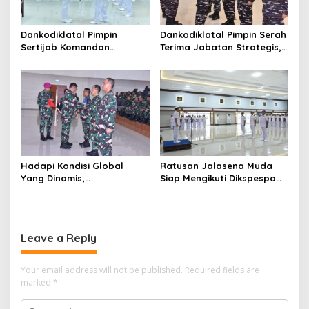
Dankodiklatal Pimpin
Dankodiklatal Pimpin Serah
Sertijab Komandan
Terima Jabatan Strategis,
Puslatmar Kodiklatal
Tiga Pejabat Utama
Berganti
Hadapi Kondisi Global
Ratusan Jalasena Muda
Yang Dinamis,
Siap Mengikuti Dikspespa
Dankodiklatal Buka
TNI AL 2025
Latsunaslat TA. 2025
Leave a Reply
Your email address will not be published.
Required fields are
marked
*