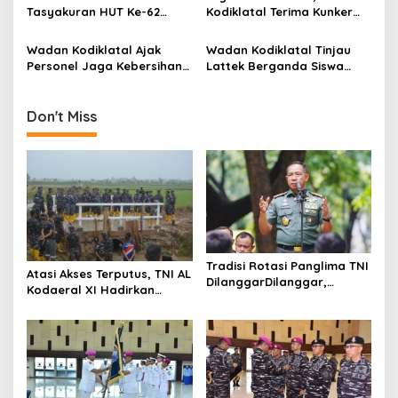
i
Tasyakuran HUT Ke-62
Kodiklatal Terima Kunker
Korps Wanita Angkatan
AKD DPRD Kota Tegal
o
Laut
Wadan Kodiklatal Ajak
Wadan Kodiklatal Tinjau
n
Personel Jaga Kebersihan
Lattek Berganda Siswa
Gedung Kodiklatal Yang
Dikmaba TNI AL Angkatan
Heritage
44/2
Don't Miss
Tradisi Rotasi Panglima TNI
Atasi Akses Terputus, TNI AL
DilanggarDilanggar,
Kodaeral XI Hadirkan
Dominasi AD Picu
Jembatan Demi Anak
Ketegangan Internal
Sekolah dan Warga Papua
Selatan