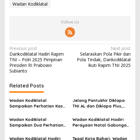
Wadan Kodiklatal
Follow Us
P
Previous post
Next post
Dankodiklatal Hadiri Rapim
Selaraskan Pola Pikir dan
o
TNI – Polri 2025 Pimpinan
Pola Tindak, Dankodiklatal
s
Presiden RI Prabowo
Ikuti Rapim TNI 2025
Subianto
t
n
Related Posts
a
v
Wadan Kodiklatal
Jelang Pantukhir Diklapa
Sampaikan Perhatian Kasal
TNI AL dan Diklapa Plus,
i
di Upacara Bendera 17-an
Wadan Kodiklatal Sambut
g
Courtesy Call Kadisdikal
Wadan Kodiklatal
Wadan Kodiklatal Hadiri
Sampaikan Dua Perhatian
Perayaan Natal Gabungan
a
Penting Untuk Prajurit dan
TNI AL Wilayah Surabaya
t
PNS
Wadan Kodiklatal Hadiri
Tegal Kota Bahari, Wadan