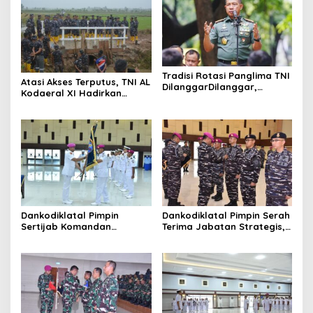
Tradisi Rotasi Panglima TNI
Atasi Akses Terputus, TNI AL
DilanggarDilanggar,
Kodaeral XI Hadirkan
Dominasi AD Picu
Jembatan Demi Anak
Ketegangan Internal
Sekolah dan Warga Papua
Selatan
Dankodiklatal Pimpin
Dankodiklatal Pimpin Serah
Sertijab Komandan
Terima Jabatan Strategis,
Puslatmar Kodiklatal
Tiga Pejabat Utama
Berganti