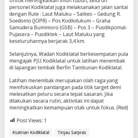
Untuk meningkatkan imun tubuh, seluruh
t
personel Kodiklatal juga melaksanakan jalan santai
a
dengan Rute : Laut Maluku – Satkes – Gedung R.
l
Soedomo (JOPR) – Pos Kodikdukum – Graha
Samudera Bumimoro (GSB) – Pos 3 – Pusdikpomal-
Pujasera – Pusdiktek – Laut Maluku yang
keseluruhannya berjarak 3,4 km.
Selanjutnya, Wadan Kodiklatal berkesempatan pula
mengajak PJU Kodiklatal untuk latihan menembak
di lapangan tembak Berfin Tambunan Kodiklatal.
Latihan menembak merupakan olah raga yang
memfokuskan pandangan pada titik target demi
melesatkan peluru secara tepat sasaran. Jika
dilakukan secara rutin, aktivitas ini dapat
meningkatkan kemampuan otak untuk fokus. (Red)
Post Views:
1
Ksatrian Kodiklatal
Tinjau Sarpras