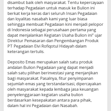
disambut baik oleh masyarakat. Tentu kepercayaan
t
terhadap Pegadaian untuk masuk ke Bulion ini
o
E
berkat kerja keras dari seluruh Insan Pegadaian
m
dan loyalitas nasabah kami yang luar biasa
a
sehingga membuat Pegadaian kini menjadi pelopor
s
di Indonesia sebagai perusahaan pertama yang
T
e
dapat menjalankan Kegiatan Usaha Bulion ini” ujar
m
Direktur Pemasaran dan Pengembangan Produk
b
PT Pegadaian Elvi Rofiqotul Hidayah dalam
u
keterangan tertulis.
s
1
1
Deposito Emas merupakan salah satu produk
8
andalan Bulion Pegadaian yang dapat menjadi
K
salah satu pilihan berinvestasi yang menjanjikan
g
bagi masyarakat. Pasalnya, fitur penyimpanan
sejumlah emas yang terstandarisasi, dipercayakan
oleh masyarakat kepada lembaga jasa keuangan
penyelenggaraan kegiatan usaha bulion
berdasarkan kesepakatan antara para pihak,
dalam hal ini Pegadaian dan Nasabah.