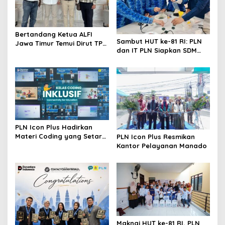
a
t
Bertandang Ketua ALFI
i
Sambut HUT ke-81 RI: PLN
Jawa Timur Temui Dirut TPS
dan IT PLN Siapkan SDM
o
Surabaya Baru Perkuat
Unggul untuk Transisi
Konsolidasi Peningkatan
n
Energi
Layanan
PLN Icon Plus Hadirkan
Materi Coding yang Setara
PLN Icon Plus Resmikan
bagi Anak Autisme
Kantor Pelayanan Manado
Maknai HUT ke-81 RI, PLN