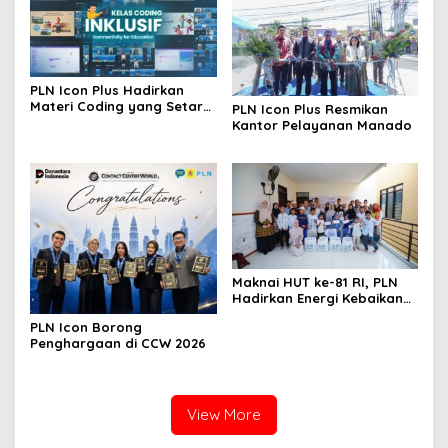
PLN Icon Plus Hadirkan
Materi Coding yang Setara
PLN Icon Plus Resmikan
bagi Anak Autisme
Kantor Pelayanan Manado
Maknai HUT ke-81 RI, PLN
Hadirkan Energi Kebaikan
dari Bondowoso hingga
PLN Icon Borong
Kepulauan Kangean
Penghargaan di CCW 2026
View More