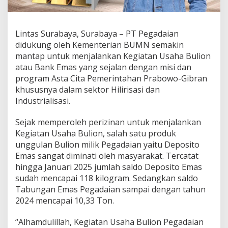
a
i
a
Lintas Surabaya, Surabaya – PT Pegadaian
n
D
didukung oleh Kementerian BUMN semakin
i
mantap untuk menjalankan Kegiatan Usaha Bulion
g
atau Bank Emas yang sejalan dengan misi dan
i
program Asta Cita Pemerintahan Prabowo-Gibran
t
a
khususnya dalam sektor Hilirisasi dan
l
Industrialisasi.
,
L
Sejak memperoleh perizinan untuk menjalankan
a
Kegiatan Usaha Bulion, salah satu produk
y
a
unggulan Bulion milik Pegadaian yaitu Deposito
n
Emas sangat diminati oleh masyarakat. Tercatat
a
hingga Januari 2025 jumlah saldo Deposito Emas
n
sudah mencapai 118 kilogram. Sedangkan saldo
D
Tabungan Emas Pegadaian sampai dengan tahun
e
p
2024 mencapai 10,33 Ton.
o
s
“Alhamdulillah, Kegiatan Usaha Bulion Pegadaian
i