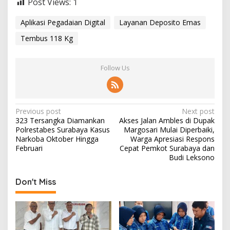
Post Views:
1
Aplikasi Pegadaian Digital
Layanan Deposito Emas
Tembus 118 Kg
Follow Us
P
Previous post
Next post
323 Tersangka Diamankan
Akses Jalan Ambles di Dupak
o
Polrestabes Surabaya Kasus
Margosari Mulai Diperbaiki,
s
Narkoba Oktober Hingga
Warga Apresiasi Respons
Februari
Cepat Pemkot Surabaya dan
t
Budi Leksono
n
Don't Miss
a
v
i
g