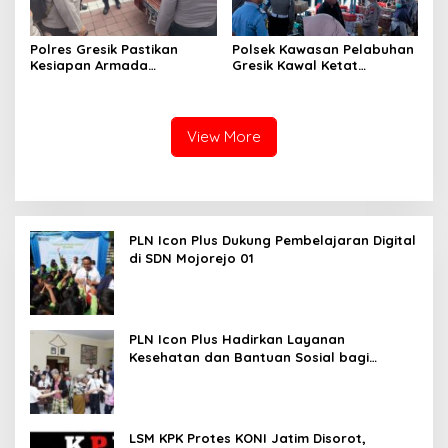
Polres Gresik Pastikan
Polsek Kawasan Pelabuhan
Kesiapan Armada
Gresik Kawal Ketat
Operasional Lewat
Kedatangan Ratusan
Supervisi Berkala Polda
Penumpang dari Bawean
Jatim
View More
PLN Icon Plus Dukung Pembelajaran Digital
di SDN Mojorejo 01
PLN Icon Plus Hadirkan Layanan
Kesehatan dan Bantuan Sosial bagi
Lansia
LSM KPK Protes KONI Jatim Disorot,