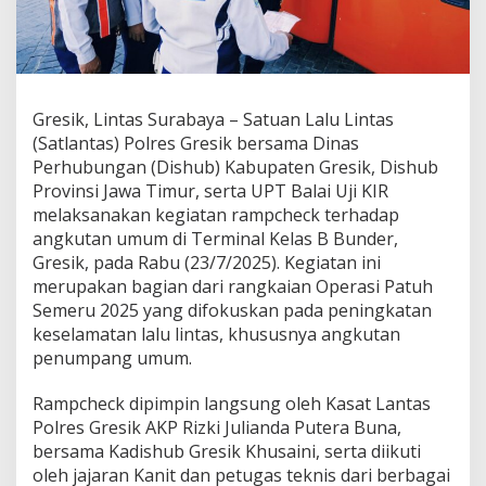
s
G
r
e
s
i
Gresik, Lintas Surabaya – Satuan Lalu Lintas
k
(Satlantas) Polres Gresik bersama Dinas
G
Perhubungan (Dishub) Kabupaten Gresik, Dishub
e
l
Provinsi Jawa Timur, serta UPT Balai Uji KIR
a
melaksanakan kegiatan rampcheck terhadap
r
angkutan umum di Terminal Kelas B Bunder,
R
Gresik, pada Rabu (23/7/2025). Kegiatan ini
a
merupakan bagian dari rangkaian Operasi Patuh
m
p
Semeru 2025 yang difokuskan pada peningkatan
c
keselamatan lalu lintas, khususnya angkutan
h
penumpang umum.
e
c
Rampcheck dipimpin langsung oleh Kasat Lantas
k
d
Polres Gresik AKP Rizki Julianda Putera Buna,
i
bersama Kadishub Gresik Khusaini, serta diikuti
T
oleh jajaran Kanit dan petugas teknis dari berbagai
e