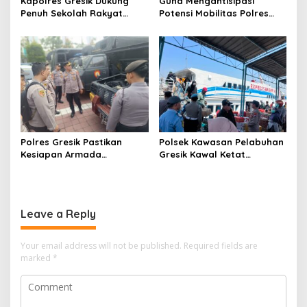
Kapolres Gresik Dukung
Guna Mengantisipasi
Penuh Sekolah Rakyat
Potensi Mobilitas Polres
Terintegrasi 1 untuk Perluas
Gresik Perketat
Akses Pendidikan
Pengamanan
Berkualitas
Polres Gresik Pastikan
Polsek Kawasan Pelabuhan
Kesiapan Armada
Gresik Kawal Ketat
Operasional Lewat
Kedatangan Ratusan
Supervisi Berkala Polda
Penumpang dari Bawean
Jatim
Leave a Reply
Your email address will not be published.
Required fields are
marked
*