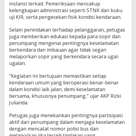
instansi terkait. Pemeriksaan mencakup
r
m
kelengkapan administrasi seperti STNK dan buku
i
uji KIR, serta pengecekan fisik kondisi kendaraan.
n
a
Selain penindakan terhadap pelanggaran, petugas
l
juga memberikan edukasi kepada para sopir dan
B
u
penumpang mengenai pentingnya keselamatan
n
berkendara dan imbauan agar tidak segan
d
melaporkan sopir yang berkendara secara ugal-
e
ugalan.
r
“Kegiatan ini bertujuan memastikan setiap
kendaraan umum yang beroperasi benar-benar
dalam kondisi laik jalan, demi keselamatan
bersama, khususnya penumpang,” ujar AKP Rizki
Julianda.
Petugas juga menekankan pentingnya partisipasi
aktif dari penumpang dalam menjaga keselamatan
dengan mencatat nomor polisi bus dan
melaporkan jika terjadi tindakan yang