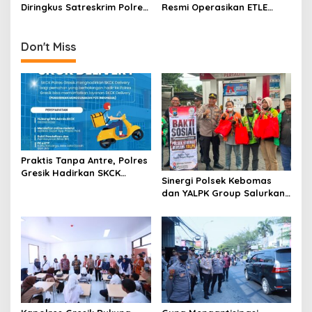
Diringkus Satreskrim Polres
Resmi Operasikan ETLE
Gresik di Malang
Handheld
Don't Miss
Praktis Tanpa Antre, Polres
Gresik Hadirkan SKCK
Sinergi Polsek Kebomas
Delivery Dokumen
dan YALPK Group Salurkan
Langsung Diantar ke
Sembako serta BBM Gratis
Rumah
untuk Ojol di Gresik