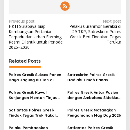
P
Previous post
Next post
HKTI Surabaya Siap
Pelaku Curanmor Beraksi di
o
Kembangkan Pertanian
29 TKP, Satreskrim Polres
s
Terpadu dan Urban Farming,
Gresik Beri Tindakan Tegas
Resmi Dilantik untuk Periode
Terukur
t
2025–2030
n
Related Posts
a
v
Polres Gresik Sukses Panen
Satreskrim Polres Gresik
i
Raya Jagung 80 Ton di
Hadiahi Timah Panas
g
Panceng
Pelaku Curanmor
Polres Gresik Kawal
Polres Gresik Antar Pasien
a
Kunjungan Mentan Tinjau
dengan Ambulans Sidokkes
t
Gudang Bulog
dari RS Dr Soetomo
i
Satlantas Polres Gresik
Polres Gresik Matangkan
Tindak Tegas Truk Nakal
Pengamanan May Day 2026
o
Langgar Jam Operasional
n
Pelaku Pembacokan
Satlantas Polres Gresik