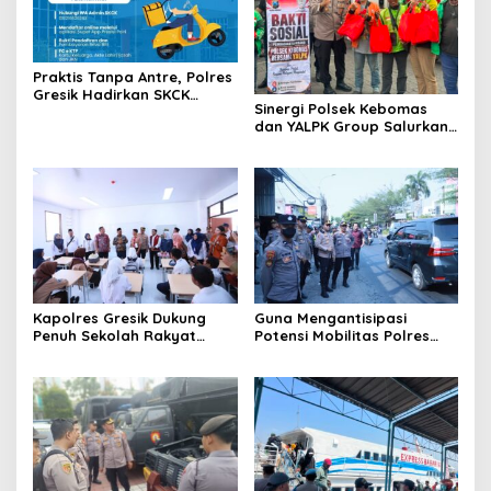
Praktis Tanpa Antre, Polres
Gresik Hadirkan SKCK
Sinergi Polsek Kebomas
Delivery Dokumen
dan YALPK Group Salurkan
Langsung Diantar ke
Sembako serta BBM Gratis
Rumah
untuk Ojol di Gresik
Kapolres Gresik Dukung
Guna Mengantisipasi
Penuh Sekolah Rakyat
Potensi Mobilitas Polres
Terintegrasi 1 untuk Perluas
Gresik Perketat
Akses Pendidikan
Pengamanan
Berkualitas