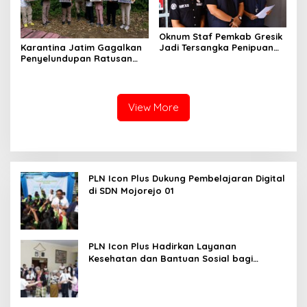
Oknum Staf Pemkab Gresik
Karantina Jatim Gagalkan
Jadi Tersangka Penipuan
Penyelundupan Ratusan
Modus Kelulusan PPPK
Burung Liar Asal Bali di
Ketapang
View More
PLN Icon Plus Dukung Pembelajaran Digital
di SDN Mojorejo 01
PLN Icon Plus Hadirkan Layanan
Kesehatan dan Bantuan Sosial bagi
Lansia