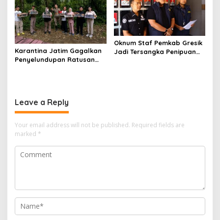
Oknum Staf Pemkab Gresik
Karantina Jatim Gagalkan
Jadi Tersangka Penipuan
Penyelundupan Ratusan
Modus Kelulusan PPPK
Burung Liar Asal Bali di
Ketapang
Leave a Reply
Your email address will not be published.
Required fields are
marked
*