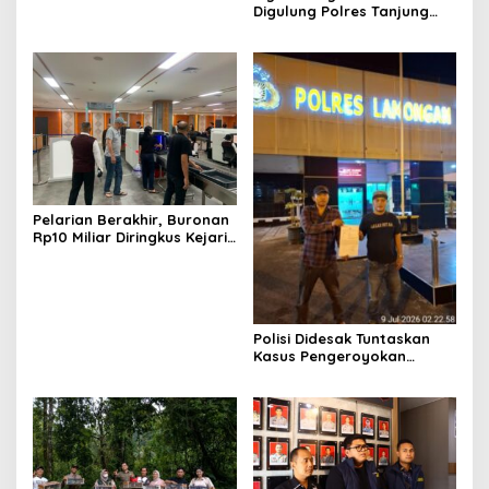
Digulung Polres Tanjung
Perak Empat Pengedar
Dibekuk
Pelarian Berakhir, Buronan
Rp10 Miliar Diringkus Kejari
Surabaya di Bali
Polisi Didesak Tuntaskan
Kasus Pengeroyokan
Jurnalis Investigasi BBM
Lamongan