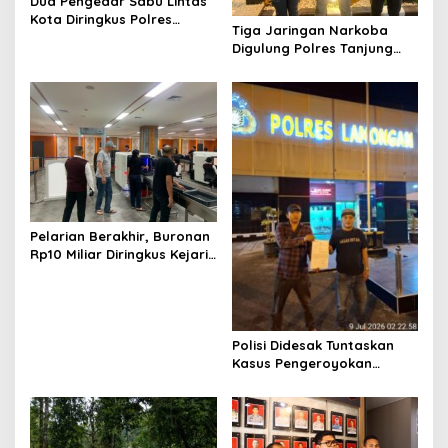
Dua Pengedar Sabu Lintas
Kota Diringkus Polres
Tiga Jaringan Narkoba
Gresik di Jalan Veteran
Digulung Polres Tanjung
Perak Empat Pengedar
Dibekuk
Pelarian Berakhir, Buronan
Rp10 Miliar Diringkus Kejari
Surabaya di Bali
Polisi Didesak Tuntaskan
Kasus Pengeroyokan
Jurnalis Investigasi BBM
Lamongan