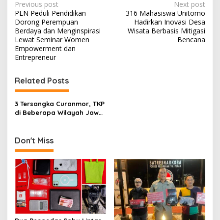
P
Previous post
Next post
PLN Peduli Pendidikan
316 Mahasiswa Unitomo
o
Dorong Perempuan
Hadirkan Inovasi Desa
s
Berdaya dan Menginspirasi
Wisata Berbasis Mitigasi
Lewat Seminar Women
Bencana
t
Empowerment dan
Entrepreneur
n
a
Related Posts
v
i
3 Tersangka Curanmor, TKP
g
di Beberapa Wilayah Jawa
Timur Diringkus Subdit
a
Jatanras Polda Jatim
Don't Miss
t
i
o
n