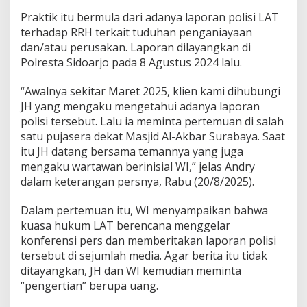
e
Praktik itu bermula dari adanya laporan polisi LAT
r
terhadap RRH terkait tuduhan penganiayaan
a
dan/atau perusakan. Laporan dilayangkan di
n
c
Polresta Sidoarjo pada 8 Agustus 2024 lalu.
a
m
“Awalnya sekitar Maret 2025, klien kami dihubungi
J
JH yang mengaku mengetahui adanya laporan
a
polisi tersebut. Lalu ia meminta pertemuan di salah
d
i
satu pujasera dekat Masjid Al-Akbar Surabaya. Saat
T
itu JH datang bersama temannya yang juga
e
mengaku wartawan berinisial WI,” jelas Andry
r
dalam keterangan persnya, Rabu (20/8/2025).
s
a
n
Dalam pertemuan itu, WI menyampaikan bahwa
g
kuasa hukum LAT berencana menggelar
k
konferensi pers dan memberitakan laporan polisi
a
tersebut di sejumlah media. Agar berita itu tidak
ditayangkan, JH dan WI kemudian meminta
“pengertian” berupa uang.