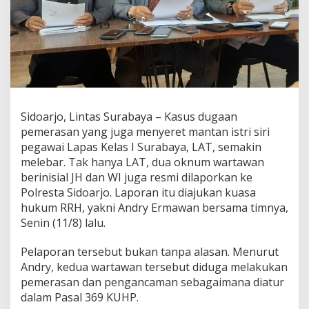
n
g
k
u
s
P
e
m
b
Sidoarjo, Lintas Surabaya – Kasus dugaan
e
pemerasan yang juga menyeret mantan istri siri
r
i
pegawai Lapas Kelas I Surabaya, LAT, semakin
t
melebar. Tak hanya LAT, dua oknum wartawan
a
berinisial JH dan WI juga resmi dilaporkan ke
a
Polresta Sidoarjo. Laporan itu diajukan kuasa
n
hukum RRH, yakni Andry Ermawan bersama timnya,
,
J
Senin (11/8) lalu.
H
d
Pelaporan tersebut bukan tanpa alasan. Menurut
a
Andry, kedua wartawan tersebut diduga melakukan
n
pemerasan dan pengancaman sebagaimana diatur
W
I
dalam Pasal 369 KUHP.
T