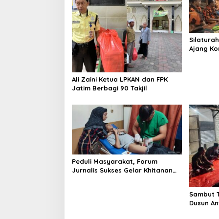
i
g
a
Silatura
t
Ajang Ko
i
Pancasil
o
Ali Zaini Ketua LPKAN dan FPK
n
Jatim Berbagi 90 Takjil
Peduli Masyarakat, Forum
Jurnalis Sukses Gelar Khitanan
Massal
Sambut T
Dusun An
Gelar Is