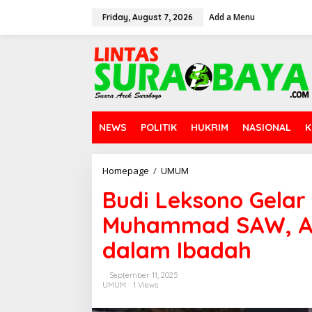
S
Add a Menu
k
Friday, August 7, 2026
i
p
t
o
c
o
n
t
NEWS
POLITIK
HUKRIM
NASIONAL
K
e
n
t
Homepage
/
UMUM
B
u
Budi Leksono Gelar
d
i
Muhammad SAW, Aj
L
e
dalam Ibadah
k
s
o
September 11, 2025
n
UMUM
1 Views
o
G