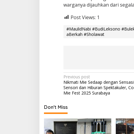
warganya dijauhkan dari segala
Post Views:
1
#MaulidNabi #BudiLeksono #Bule
aBerkah #Sholawat
P
Previous post
Nikmati Mie Sedaap dengan Sensasi 
o
Sensori dan Hiburan Spektakuler, C
s
Mie Fest 2025 Surabaya
t
Don't Miss
n
a
v