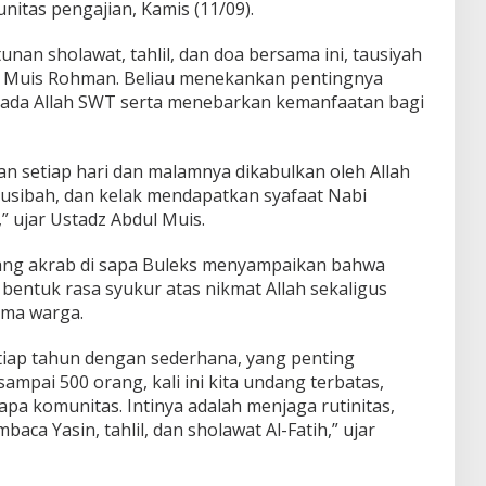
tas pengajian, Kamis (11/09).
unan sholawat, tahlil, dan doa bersama ini, tausiyah
l Muis Rohman. Beliau menekankan pentingnya
pada Allah SWT serta menebarkan kemanfaatan bagi
n setiap hari dan malamnya dikabulkan oleh Allah
musibah, dan kelak mendapatkan syafaat Nabi
 ujar Ustadz Abdul Muis.
yang akrab di sapa Buleks menyampaikan bahwa
bentuk rasa syukur atas nikmat Allah sekaligus
ama warga.
setiap tahun dengan sederhana, yang penting
sampai 500 orang, kali ini kita undang terbatas,
pa komunitas. Intinya adalah menjaga rutinitas,
aca Yasin, tahlil, dan sholawat Al-Fatih,” ujar