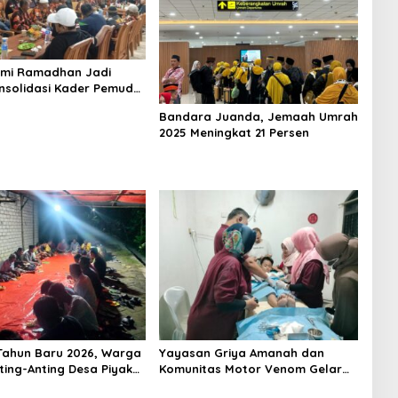
hmi Ramadhan Jadi
nsolidasi Kader Pemuda
a Surabaya
Bandara Juanda, Jemaah Umrah
2025 Meningkat 21 Persen
ahun Baru 2026, Warga
Yayasan Griya Amanah dan
ting-Anting Desa Piyak
Komunitas Motor Venom Gelar
tighosah Kebersamaan
Sunat Massal Gratis untuk 73