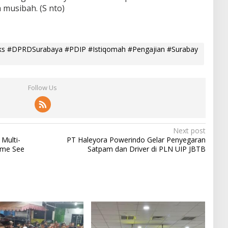
 musibah. (S nto)
ks #DPRDSurabaya #PDIP #Istiqomah #Pengajian #Surabay
Follow Us
Next post
Multi-
PT Haleyora Powerindo Gelar Penyegaran
ome See
Satpam dan Driver di PLN UIP JBTB