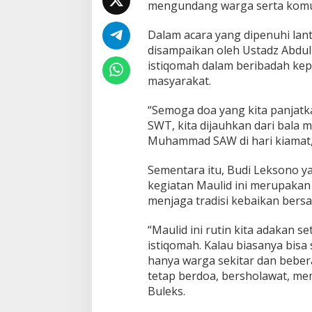
mengundang warga serta komuni
o
m
Dalam acara yang dipenuhi lant
a
disampaikan oleh Ustadz Abdu
h
d
istiqomah dalam beribadah ke
a
masyarakat.
l
a
“Semoga doa yang kita panjatka
m
SWT, kita dijauhkan dari bala 
I
b
Muhammad SAW di hari kiamat,”
a
d
Sementara itu, Budi Leksono 
a
kegiatan Maulid ini merupakan 
h
menjaga tradisi kebaikan bers
“Maulid ini rutin kita adakan 
istiqomah. Kalau biasanya bisa 
hanya warga sekitar dan bebera
tetap berdoa, bersholawat, memb
Buleks.